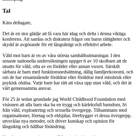
Tal
Kära deltagare,
Det är en stor glädje att få vara här idag och delta i denna viktiga
konferens. Att samlas och diskutera frågor om barns rättigheter och
skydd är avgörande för ett långsiktigt och effektivt arbete.
Våld mot barn är en av våra största samhällsutmaningar. I den
senaste nationella undersökningen uppger 6 av 10 skolbarn att de
utsatts för våld, ofta av en förälder eller annan vuxen. Särskilt
sårbara är barn med funktionsnedsättning, dålig familjeekonomi, och
om de har ensamstående föräldrar eller föräldrar med missbruk eller
psykisk ohälsa. Varje barn har rätt att växa upp utan våld, och det är
vårt gemensamma ansvar.
För 25 år sedan grundade jag World Childhood Foundation med
visionen att alla barn ska ha en trygg och kärleksfull barndom, fri
från våld, exploatering och sexuella övergrepp. Tillsammans med
organisationer, företag och eldsjälar, förebygger vi dessa övergrepp,
utvecklar nya metoder, och driver kunskap och opinion för
långsiktig och hållbar förändring.