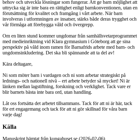
behov och utveckla lösningar som fungerar. Att ge barn möjlighet att
uttrycka sig är inte bara en rättighet enligt barnkonventionen, utan en
förutsättning för kvalitet och framgång i vårt arbete. När barn
involveras i utformningen av insatser, stärks både deras trygghet och
vår förmåga att förebygga våld och övergrepp.
Om en liten stund kommer ungdomar från samhällsvetarprogrammet
med medieinriktning vid Klara gymnasium i Göteborg att ge sina
perspektiv på våld inom ramen för Barnafrids arbete med barn- och
ungdomsinkludering. Det ska bli spännande att ta del av!
Kära deltagare,
Ni som möter barn i vardagen och ni som arbetar strategiskt på
lednings- och nationell nivå – ert arbete betyder så mycket! Ni är
länken mellan lagstiftning, forskning och verklighet. Tack vare er
blir barnets bästa inte bara ord, utan handling.
Låt oss fortsätta det arbetet tillsammans. Tack för att ni är här, tack
för ert engagemang och tack för att ni gör skillnad för våra barn
varje dag!
Källa
Manuskript hämtat från kungahuset.se (2026-02-06)