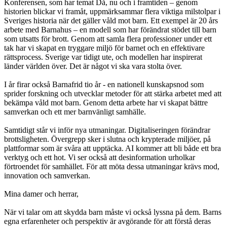
Konferensen, som har temat Då, nu och i framtiden – genom
historien blickar vi framåt, uppmärksammar flera viktiga milstolpar i
Sveriges historia när det gäller våld mot barn. Ett exempel är 20 års
arbete med Barnahus – en modell som har förändrat stödet till barn
som utsatts för brott. Genom att samla flera professioner under ett
tak har vi skapat en tryggare miljö för barnet och en effektivare
rättsprocess. Sverige var tidigt ute, och modellen har inspirerat
länder världen över. Det är något vi ska vara stolta över.
I år firar också Barnafrid tio år - en nationell kunskapsnod som
sprider forskning och utvecklar metoder för att stärka arbetet med att
bekämpa våld mot barn. Genom detta arbete har vi skapat bättre
samverkan och ett mer barnvänligt samhälle.
Samtidigt står vi inför nya utmaningar. Digitaliseringen förändrar
brottsligheten. Övergrepp sker i slutna och krypterade miljöer, på
plattformar som är svåra att upptäcka. AI kommer att bli både ett bra
verktyg och ett hot. Vi ser också att desinformation urholkar
förtroendet för samhället. För att möta dessa utmaningar krävs mod,
innovation och samverkan.
Mina damer och herrar,
När vi talar om att skydda barn måste vi också lyssna på dem. Barns
egna erfarenheter och perspektiv är avgörande för att förstå deras