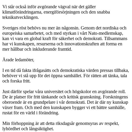
Vi står också inför avgörande vägval när det gäller
klimatförändringarna, energiförsörjningen och den snabba
teknikutvecklingen.
Sveriges röst behövs nu mer än någonsin. Genom det nordiska och
europeiska samarbetet, och med styrkan i vårt Nato-medlemskap,
kan vi vara en global kraft för säkerhet och demokrati. Tillsammans
har vi kunskapen, resurserna och innovationskraften att forma en
mer hållbar och inkluderande framtid.
Ärade ledamöter,
I en tid då fakta ifrågasätts och demokratiska värden pressas tillbaka,
behöver vi stå upp för det öppna samhället. För rätten att tänka, tala
och forska fritt.
Just därför spelar våra universitet och högskolor en avgörande roll.
De är platser för fritt tänkande och kritisk granskning. Forskningens
oberoende är en grundpelare i vår demokrati. Det är där ny kunskap
växer fram. Och med den kunskapen bygger vi ett bättre samhälle,
rustat för en värld i förändring.
Min förhoppning är att detta riksdagsår genomsyras av respekt,
lyhördhet och långsiktighet.