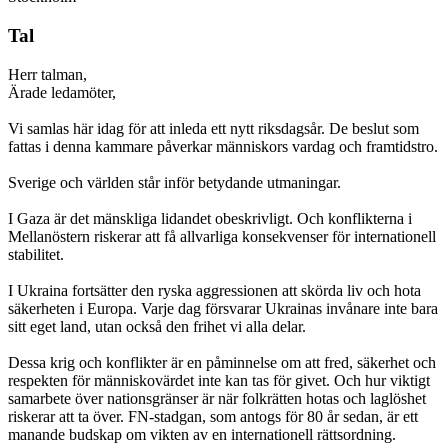
Tal
Herr talman,
Ärade ledamöter,
Vi samlas här idag för att inleda ett nytt riksdagsår. De beslut som
fattas i denna kammare påverkar människors vardag och framtidstro.
Sverige och världen står inför betydande utmaningar.
I Gaza är det mänskliga lidandet obeskrivligt. Och konflikterna i
Mellanöstern riskerar att få allvarliga konsekvenser för internationell
stabilitet.
I Ukraina fortsätter den ryska aggressionen att skörda liv och hota
säkerheten i Europa. Varje dag försvarar Ukrainas invånare inte bara
sitt eget land, utan också den frihet vi alla delar.
Dessa krig och konflikter är en påminnelse om att fred, säkerhet och
respekten för människovärdet inte kan tas för givet. Och hur viktigt
samarbete över nationsgränser är när folkrätten hotas och laglöshet
riskerar att ta över. FN-stadgan, som antogs för 80 år sedan, är ett
manande budskap om vikten av en internationell rättsordning.