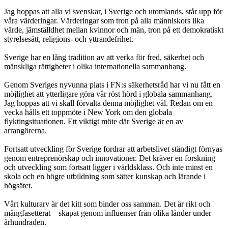
Jag hoppas att alla vi svenskar, i Sverige och utomlands, står upp för
våra värderingar. Värderingar som tron på alla människors lika
värde, jämställdhet mellan kvinnor och män, tron på ett demokratiskt
styrelsesätt, religions- och yttrandefrihet.
Sverige har en lång tradition av att verka för fred, säkerhet och
mänskliga rättigheter i olika internationella sammanhang.
Genom Sveriges nyvunna plats i FN:s säkerhetsråd har vi nu fått en
möjlighet att ytterligare göra vår röst hörd i globala sammanhang.
Jag hoppas att vi skall förvalta denna möjlighet väl. Redan om en
vecka hålls ett toppmöte i New York om den globala
flyktingsituationen. Ett viktigt möte där Sverige är en av
arrangörerna.
Fortsatt utveckling för Sverige fordrar att arbetslivet ständigt förnyas
genom entreprenörskap och innovationer. Det kräver en forskning
och utveckling som fortsatt ligger i världsklass. Och inte minst en
skola och en högre utbildning som sätter kunskap och lärande i
högsätet.
Vårt kulturarv är det kitt som binder oss samman. Det är rikt och
mångfasetterat – skapat genom influenser från olika länder under
århundraden.