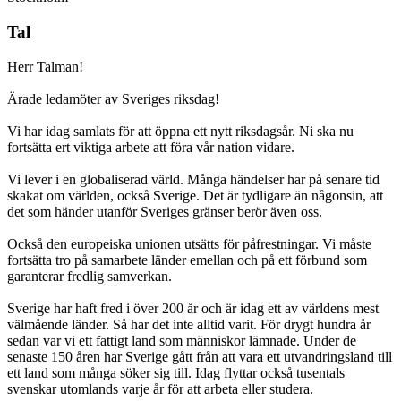
Tal
Herr Talman!
Ärade ledamöter av Sveriges riksdag!
Vi har idag samlats för att öppna ett nytt riksdagsår. Ni ska nu
fortsätta ert viktiga arbete att föra vår nation vidare.
Vi lever i en globaliserad värld. Många händelser har på senare tid
skakat om världen, också Sverige. Det är tydligare än någonsin, att
det som händer utanför Sveriges gränser berör även oss.
Också den europeiska unionen utsätts för påfrestningar. Vi måste
fortsätta tro på samarbete länder emellan och på ett förbund som
garanterar fredlig samverkan.
Sverige har haft fred i över 200 år och är idag ett av världens mest
välmående länder. Så har det inte alltid varit. För drygt hundra år
sedan var vi ett fattigt land som människor lämnade. Under de
senaste 150 åren har Sverige gått från att vara ett utvandringsland till
ett land som många söker sig till. Idag flyttar också tusentals
svenskar utomlands varje år för att arbeta eller studera.