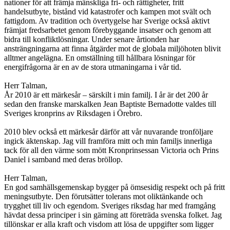
nationer för att främja mänskliga fri- och rättigheter, fritt
handelsutbyte, bistånd vid katastrofer och kampen mot svält och
fattigdom. Av tradition och övertygelse har Sverige också aktivt
främjat fredsarbetet genom förebyggande insatser och genom att
bidra till konfliktlösningar. Under senare årtionden har
ansträngningarna att finna åtgärder mot de globala miljöhoten blivit
alltmer angelägna. En omställning till hållbara lösningar för
energifrågorna är en av de stora utmaningarna i vår tid.
Herr Talman,
År 2010 är ett märkesår – särskilt i min familj. I år är det 200 år
sedan den franske marskalken Jean Baptiste Bernadotte valdes till
Sveriges kronprins av Riksdagen i Örebro.
2010 blev också ett märkesår därför att vår nuvarande tronföljare
ingick äktenskap. Jag vill framföra mitt och min familjs innerliga
tack för all den värme som mött Kronprinsessan Victoria och Prins
Daniel i samband med deras bröllop.
Herr Talman,
En god samhällsgemenskap bygger på ömsesidig respekt och på fritt
meningsutbyte. Den förutsätter tolerans mot oliktänkande och
trygghet till liv och egendom. Sveriges riksdag har med framgång
hävdat dessa principer i sin gärning att företräda svenska folket. Jag
tillönskar er alla kraft och visdom att lösa de uppgifter som ligger