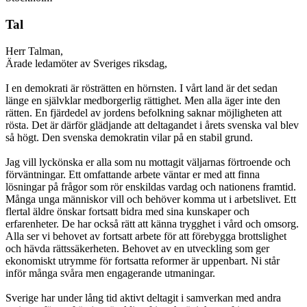
Tal
Herr Talman,
Ärade ledamöter av Sveriges riksdag,
I en demokrati är rösträtten en hörnsten. I vårt land är det sedan
länge en självklar medborgerlig rättighet. Men alla äger inte den
rätten. En fjärdedel av jordens befolkning saknar möjligheten att
rösta. Det är därför glädjande att deltagandet i årets svenska val blev
så högt. Den svenska demokratin vilar på en stabil grund.
Jag vill lyckönska er alla som nu mottagit väljarnas förtroende och
förväntningar. Ett omfattande arbete väntar er med att finna
lösningar på frågor som rör enskildas vardag och nationens framtid.
Många unga människor vill och behöver komma ut i arbetslivet. Ett
flertal äldre önskar fortsatt bidra med sina kunskaper och
erfarenheter. De har också rätt att känna trygghet i vård och omsorg.
Alla ser vi behovet av fortsatt arbete för att förebygga brottslighet
och hävda rättssäkerheten. Behovet av en utveckling som ger
ekonomiskt utrymme för fortsatta reformer är uppenbart. Ni står
inför många svåra men engagerande utmaningar.
Sverige har under lång tid aktivt deltagit i samverkan med andra