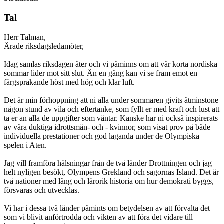
Tal
Herr Talman,
Ärade riksdagsledamöter,
Idag samlas riksdagen åter och vi påminns om att vår korta nordiska
sommar lider mot sitt slut. Än en gång kan vi se fram emot en
färgsprakande höst med hög och klar luft.
Det är min förhoppning att ni alla under sommaren givits åtminstone
någon stund av vila och eftertanke, som fyllt er med kraft och lust att
ta er an alla de uppgifter som väntar. Kanske har ni också inspirerats
av våra duktiga idrottsmän- och - kvinnor, som visat prov på både
individuella prestationer och god laganda under de Olympiska
spelen i Aten.
Jag vill framföra hälsningar från de två länder Drottningen och jag
helt nyligen besökt, Olympens Grekland och sagornas Island. Det är
två nationer med lång och lärorik historia om hur demokrati byggs,
försvaras och utvecklas.
Vi har i dessa två länder påmints om betydelsen av att förvalta det
som vi blivit anförtrodda och vikten av att föra det vidare till