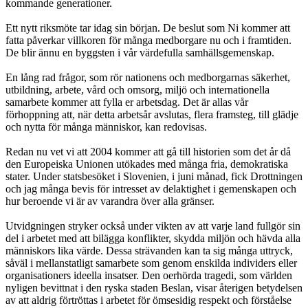
kommande generationer.
Ett nytt riksmöte tar idag sin början. De beslut som Ni kommer att
fatta påverkar villkoren för många medborgare nu och i framtiden.
De blir ännu en byggsten i vår värdefulla samhällsgemenskap.
En lång rad frågor, som rör nationens och medborgarnas säkerhet,
utbildning, arbete, vård och omsorg, miljö och internationella
samarbete kommer att fylla er arbetsdag. Det är allas vår
förhoppning att, när detta arbetsår avslutas, flera framsteg, till glädje
och nytta för många människor, kan redovisas.
Redan nu vet vi att 2004 kommer att gå till historien som det år då
den Europeiska Unionen utökades med många fria, demokratiska
stater. Under statsbesöket i Slovenien, i juni månad, fick Drottningen
och jag många bevis för intresset av delaktighet i gemenskapen och
hur beroende vi är av varandra över alla gränser.
Utvidgningen stryker också under vikten av att varje land fullgör sin
del i arbetet med att bilägga konflikter, skydda miljön och hävda alla
människors lika värde. Dessa strävanden kan ta sig många uttryck,
såväl i mellanstatligt samarbete som genom enskilda individers eller
organisationers ideella insatser. Den oerhörda tragedi, som världen
nyligen bevittnat i den ryska staden Beslan, visar återigen betydelsen
av att aldrig förtröttas i arbetet för ömsesidig respekt och förståelse