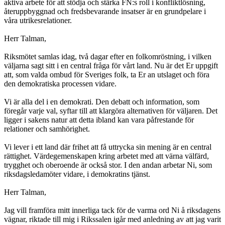
aktiva arbete för att stödja och stärka FN:s roll i konfliktlösning,
återuppbyggnad och fredsbevarande insatser är en grundpelare i
våra utrikesrelationer.
Herr Talman,
Riksmötet samlas idag, två dagar efter en folkomröstning, i vilken
väljarna sagt sitt i en central fråga för vårt land. Nu är det Er uppgift
att, som valda ombud för Sveriges folk, ta Er an utslaget och föra
den demokratiska processen vidare.
Vi är alla del i en demokrati. Den debatt och information, som
föregår varje val, syftar till att klargöra alternativen för väljaren. Det
ligger i sakens natur att detta ibland kan vara påfrestande för
relationer och samhörighet.
Vi lever i ett land där frihet att få uttrycka sin mening är en central
rättighet. Värdegemenskapen kring arbetet med att värna välfärd,
trygghet och oberoende är också stor. I den andan arbetar Ni, som
riksdagsledamöter vidare, i demokratins tjänst.
Herr Talman,
Jag vill framföra mitt innerliga tack för de varma ord Ni å riksdagens
vägnar, riktade till mig i Rikssalen igår med anledning av att jag varit