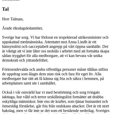
Tal
Herr Talman,
Ärade riksdagsledamöter,
Sverige har sorg. Vi har förlorat en respekterad utrikesminister och
uppskattad medmänniska. Attentatet mot Anna Lindh är ett
hänsynslöst och oacceptabelt angrepp på vårt öppna samhälle. Det
är viktigt att vi inte låter oss nedslås i arbetet med att fortsätta skapa
sådan trygghet för alla medborgare, att vi kan bevara vår unika
demokrati och yttrandefrihet.
Förtroendevalda och andra offentliga personer måste tillåtas utföra
de uppdrag som ålagts dem utan risk och fara för eget liv. Alla
medborgare har rätt att få känna sig fria och säkra i hemmen, på
arbetsplatsen samt ute i samhället.
Också i vår omvärld har vi med bestörtning och sorg tvingats
iakttaga, hur våld och terror urskillningslöst fortsätter att drabba
oskyldiga människor. Inte ens de krafter, som tjänar humanitet och
ömsesidig förståelse, går fria från ondskans attacker. Det är ett stort
bakslag, men vi får inte se det som ett bestående nederlag. Sveriges