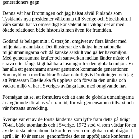
generationers gagn.
Denna vår har Drottningen och jag hälsat såväl Finlands som
Tysklands nya presidenter välkomna till Sverige och Stockholm. I
våra samtal har vi ömsesidigt konstaterat hur viktigt det är med
ökade relationer, både historiskt men även för framtiden.
Gotland är beläget mitt i Östersjön, omgivet av flera länder med
miljontals människor. Det illustrerar de viktiga internationella
miljöutmaningarna och då kanske särskilt vad gäller havsmiljön.
Med gemensamma krafter och samverkan mellan länder måste vi
sträva efter långsiktigt hållbara lösningar för den globala miljön. Vi
har alla ett gemensamt ansvar gentemot kommande generationer.
Som nyblivna morföräldrar önskar naturligtvis Drottningen och jag
att Prinsessan Estelle ska få uppleva och förvalta den unika och
vackra miljö vi har i Sveriges avlånga land med omgivande hav.
Förmågan att se, att formulera och att anta de globala utmaningarna
är avgörande för allas vår framtid, för vår gemensamma tillväxt och
vår fortsatta utveckling.
Sverige var ett av de första länderna som lyfte fram detta på tidigt
70-tal, både utomlands och i Sverige. 1972 stod vi som värdar för en
av de första internationella konferenserna om globala miljöfrågor. I
april i år, 40 år senare, genomfördes det en uppföljande konferens i