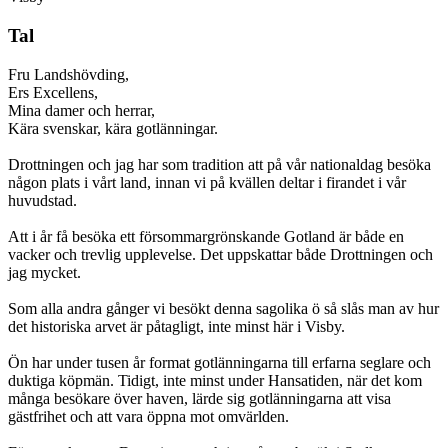
Tal
Fru Landshövding,
Ers Excellens,
Mina damer och herrar,
Kära svenskar, kära gotlänningar.
Drottningen och jag har som tradition att på vår nationaldag besöka
någon plats i vårt land, innan vi på kvällen deltar i firandet i vår
huvudstad.
Att i år få besöka ett försommargrönskande Gotland är både en
vacker och trevlig upplevelse. Det uppskattar både Drottningen och
jag mycket.
Som alla andra gånger vi besökt denna sagolika ö så slås man av hur
det historiska arvet är påtagligt, inte minst här i Visby.
Ön har under tusen år format gotlänningarna till erfarna seglare och
duktiga köpmän. Tidigt, inte minst under Hansatiden, när det kom
många besökare över haven, lärde sig gotlänningarna att visa
gästfrihet och att vara öppna mot omvärlden.