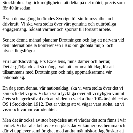
Stockholm. Jag fick möjligheten att delta på det mötet, precis som
för 40 år sedan.
Även denna gång berömdes Sverige för sin framsynthet och
drivkraft. Vi ska vara stolta över vårt genuina och outtröttliga
engagemang. Sådant värmer och sporrar till fortsatt arbete.
Senare denna månad planerar Drottningen och jag att närvara vid
den internationella konferensen i Rio om globala miljö- och
utvecklingsfrågor.
Fru Landshövding, Ers Excellens, mina damer och herrar,
Det är glädjande att så många valt att komma hit idag för att
tillsammans med Drottningen och mig uppmärksamma vår
nationaldag.
En dag som denna, vår nationaldag, ska vi vara stolta över det vi
kan och det vi gör. Vi kan vara lyckliga över att vi nyligen vunnit
årets schlagerfestival och att vi denna vecka firar 100- årsjubileet av
OS i Stockholm 1912. Det är viktigt att vi vågar vara stolta, att vi
visar och värnar vår identitet.
Men det är också av stor betydelse att vi vårdar det som finns i vår
närhet. Vi har alla behov av en plats där vi känner oss hemma och
där vi upplever samhörighet med andra människor. Jag önskar att