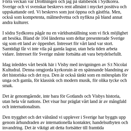
Förra veckan var Drottningen och jag på statsbesök i Sydkorea.
Sverige och vi svenskar beskrevs rent allmänt i mycket positiva och
uppskattande ord. Vi beskrevs som just öppna och gästfria. Men,
också som kompetenta, målmedvetna och nyfikna på bland annat
andra kulturer.
I södra Sydkorea pågår nu en världsutställning som vi fick möjlighet
att besöka. Bland de 104 länderna som deltar presenterade Sverige
sig som ett land av öppenhet. Intresset för vårt land var stort.
Samtidigt får vi inte vila på gamla lagrar, utan hela tiden arbeta
vidare. Intresset för Sverige måste fortsätta att vara betydelsefullt.
Idag inleddes vårt besök här i Visby med invigningen av S:t Nicolai
Kultudral. Denna omgjorda kyrkoruin är en spännande blandning av
det historiska och det nya. Den är också tänkt som en mötesplats för
unga och gamla, för klassisk och modern musik, för olika tycke och
smak.
Det är genomgående, inte bara för Gotlands och Visbys historia,
utan hela vår nations. Det visar hur präglat vårt land är av mångfald
och internationalism.
Den trygghet och det välstånd vi upplever i Sverige har byggts upp
genom århundraden av internationella kontakter, handelsutbyten och
invandring. Det är viktigt att detta fortsätter till framtida