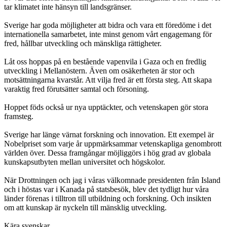
tar klimatet inte hänsyn till landsgränser.
Sverige har goda möjligheter att bidra och vara ett föredöme i det
internationella samarbetet, inte minst genom vårt engagemang för
fred, hållbar utveckling och mänskliga rättigheter.
Låt oss hoppas på en bestående vapenvila i Gaza och en fredlig
utveckling i Mellanöstern. Även om osäkerheten är stor och
motsättningarna kvarstår. Att vilja fred är ett första steg. Att skapa
varaktig fred förutsätter samtal och försoning.
Hoppet föds också ur nya upptäckter, och vetenskapen gör stora
framsteg.
Sverige har länge värnat forskning och innovation. Ett exempel är
Nobelpriset som varje år uppmärksammar vetenskapliga genombrott
världen över. Dessa framgångar möjliggörs i hög grad av globala
kunskapsutbyten mellan universitet och högskolor.
När Drottningen och jag i våras välkomnade presidenten från Island
och i höstas var i Kanada på statsbesök, blev det tydligt hur våra
länder förenas i tilltron till utbildning och forskning. Och insikten
om att kunskap är nyckeln till mänsklig utveckling.
Kära svenskar,