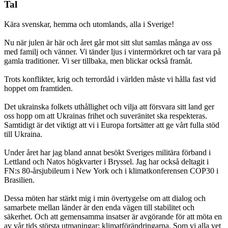
Tal
Kära svenskar, hemma och utomlands, alla i Sverige!
Nu när julen är här och året går mot sitt slut samlas många av oss
med familj och vänner. Vi tänder ljus i vintermörkret och tar vara på
gamla traditioner. Vi ser tillbaka, men blickar också framåt.
Trots konflikter, krig och terrordåd i världen måste vi hålla fast vid
hoppet om framtiden.
Det ukrainska folkets uthållighet och vilja att försvara sitt land ger
oss hopp om att Ukrainas frihet och suveränitet ska respekteras.
Samtidigt är det viktigt att vi i Europa fortsätter att ge vårt fulla stöd
till Ukraina.
Under året har jag bland annat besökt Sveriges militära förband i
Lettland och Natos högkvarter i Bryssel. Jag har också deltagit i
FN:s 80-årsjubileum i New York och i klimatkonferensen COP30 i
Brasilien.
Dessa möten har stärkt mig i min övertygelse om att dialog och
samarbete mellan länder är den enda vägen till stabilitet och
säkerhet. Och att gemensamma insatser är avgörande för att möta en
av vår tids största utmaningar: klimatförändringarna. Som vi alla vet