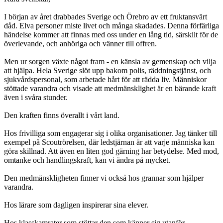
I början av året drabbades Sverige och Örebro av ett fruktansvärt
dåd. Elva personer miste livet och många skadades. Denna förfärliga
händelse kommer att finnas med oss under en lång tid, särskilt för de
överlevande, och anhöriga och vänner till offren.
Men ur sorgen växte något fram - en känsla av gemenskap och vilja
att hjälpa. Hela Sverige slöt upp bakom polis, räddningstjänst, och
sjukvårdspersonal, som arbetade hårt för att rädda liv. Människor
stöttade varandra och visade att medmänsklighet är en bärande kraft
även i svåra stunder.
Den kraften finns överallt i vårt land.
Hos frivilliga som engagerar sig i olika organisationer. Jag tänker till
exempel på Scoutrörelsen, där ledstjärnan är att varje människa kan
göra skillnad. Att även en liten god gärning har betydelse. Med mod,
omtanke och handlingskraft, kan vi ändra på mycket.
Den medmänskligheten finner vi också hos grannar som hjälper
varandra.
Hos lärare som dagligen inspirerar sina elever.
Hos klasskamrater som stöttar den som känner sig utanför.