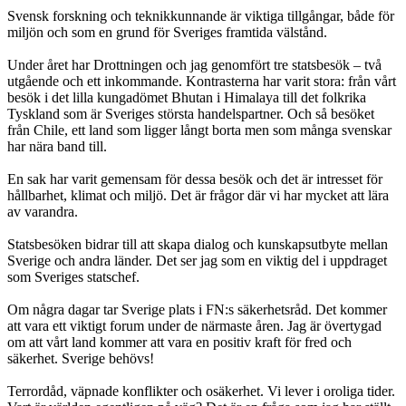
Svensk forskning och teknikkunnande är viktiga tillgångar, både för
miljön och som en grund för Sveriges framtida välstånd.
Under året har Drottningen och jag genomfört tre statsbesök – två
utgående och ett inkommande. Kontrasterna har varit stora: från vårt
besök i det lilla kungadömet Bhutan i Himalaya till det folkrika
Tyskland som är Sveriges största handelspartner. Och så besöket
från Chile, ett land som ligger långt borta men som många svenskar
har nära band till.
En sak har varit gemensam för dessa besök och det är intresset för
hållbarhet, klimat och miljö. Det är frågor där vi har mycket att lära
av varandra.
Statsbesöken bidrar till att skapa dialog och kunskapsutbyte mellan
Sverige och andra länder. Det ser jag som en viktig del i uppdraget
som Sveriges statschef.
Om några dagar tar Sverige plats i FN:s säkerhetsråd. Det kommer
att vara ett viktigt forum under de närmaste åren. Jag är övertygad
om att vårt land kommer att vara en positiv kraft för fred och
säkerhet. Sverige behövs!
Terrordåd, väpnade konflikter och osäkerhet. Vi lever i oroliga tider.