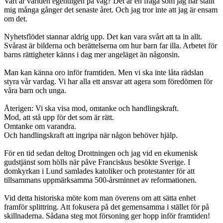
Vart är världen egentligen på väg? Det är en fråga som jag har ställt
mig många gånger det senaste året. Och jag tror inte att jag är ensam
om det.
Nyhetsflödet stannar aldrig upp. Det kan vara svårt att ta in allt.
Svårast är bilderna och berättelserna om hur barn far illa. Arbetet för
barns rättigheter känns i dag mer angeläget än någonsin.
Man kan känna oro inför framtiden. Men vi ska inte låta rädslan
styra vår vardag. Vi har alla ett ansvar att agera som föredömen för
våra barn och unga.
Återigen: Vi ska visa mod, omtanke och handlingskraft.
Mod, att stå upp för det som är rätt.
Omtanke om varandra.
Och handlingskraft att ingripa när någon behöver hjälp.
För en tid sedan deltog Drottningen och jag vid en ekumenisk
gudstjänst som hölls när påve Franciskus besökte Sverige. I
domkyrkan i Lund samlades katoliker och protestanter för att
tillsammans uppmärksamma 500-årsminnet av reformationen.
Vid detta historiska möte kom man överens om att sätta enhet
framför splittring. Att fokusera på det gemensamma i stället för på
skillnaderna. Sådana steg mot försoning ger hopp inför framtiden!