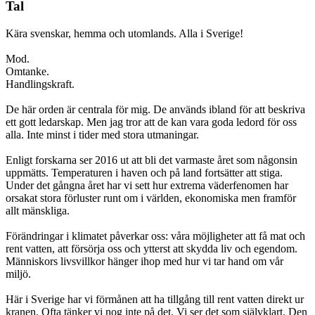
Tal
Kära svenskar, hemma och utomlands. Alla i Sverige!
Mod.
Omtanke.
Handlingskraft.
De här orden är centrala för mig. De används ibland för att beskriva
ett gott ledarskap. Men jag tror att de kan vara goda ledord för oss
alla. Inte minst i tider med stora utmaningar.
Enligt forskarna ser 2016 ut att bli det varmaste året som någonsin
uppmätts. Temperaturen i haven och på land fortsätter att stiga.
Under det gångna året har vi sett hur extrema väderfenomen har
orsakat stora förluster runt om i världen, ekonomiska men framför
allt mänskliga.
Förändringar i klimatet påverkar oss: våra möjligheter att få mat och
rent vatten, att försörja oss och ytterst att skydda liv och egendom.
Människors livsvillkor hänger ihop med hur vi tar hand om vår
miljö.
Här i Sverige har vi förmånen att ha tillgång till rent vatten direkt ur
kranen. Ofta tänker vi nog inte på det. Vi ser det som självklart. Den