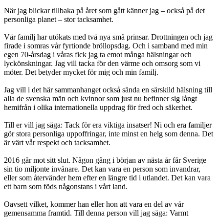
När jag blickar tillbaka på året som gått känner jag – också på det
personliga planet – stor tacksamhet.
Vår familj har utökats med två nya små prinsar. Drottningen och jag
firade i somras vår fyrtionde bröllopsdag. Och i samband med min
egen 70-årsdag i våras fick jag ta emot många hälsningar och
lyckönskningar. Jag vill tacka för den värme och omsorg som vi
möter. Det betyder mycket för mig och min familj.
Jag vill i det här sammanhanget också sända en särskild hälsning till
alla de svenska män och kvinnor som just nu befinner sig långt
hemifrån i olika internationella uppdrag för fred och säkerhet.
Till er vill jag säga: Tack för era viktiga insatser! Ni och era familjer
gör stora personliga uppoffringar, inte minst en helg som denna. Det
är värt vår respekt och tacksamhet.
2016 går mot sitt slut. Någon gång i början av nästa år får Sverige
sin tio miljonte invånare. Det kan vara en person som invandrar,
eller som återvänder hem efter en längre tid i utlandet. Det kan vara
ett barn som föds någonstans i vårt land.
Oavsett vilket, kommer han eller hon att vara en del av vår
gemensamma framtid. Till denna person vill jag säga: Varmt