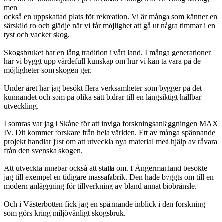
men
också en uppskattad plats för rekreation. Vi är många som känner en
särskild ro och glädje när vi får möjlighet att gå ut några timmar i en
tyst och vacker skog.
Skogsbruket har en lång tradition i vårt land. I många generationer
har vi byggt upp värdefull kunskap om hur vi kan ta vara på de
möjligheter som skogen ger.
Under året har jag besökt flera verksamheter som bygger på det
kunnandet och som på olika sätt bidrar till en långsiktigt hållbar
utveckling.
I somras var jag i Skåne för att inviga forskningsanläggningen MAX
IV. Dit kommer forskare från hela världen. Ett av många spännande
projekt handlar just om att utveckla nya material med hjälp av råvara
från den svenska skogen.
Att utveckla innebär också att ställa om. I Ångermanland besökte
jag till exempel en tidigare massafabrik. Den hade byggts om till en
modern anläggning för tillverkning av bland annat biobränsle.
Och i Västerbotten fick jag en spännande inblick i den forskning
som görs kring miljövänligt skogsbruk.