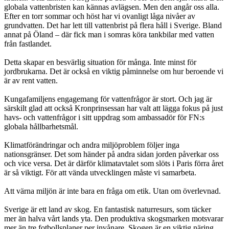
globala vattenbristen kan kännas avlägsen. Men den angår oss alla.
Efter en torr sommar och höst har vi ovanligt låga nivåer av
grundvatten. Det har lett till vattenbrist på flera håll i Sverige. Bland
annat på Öland – där fick man i somras köra tankbilar med vatten
från fastlandet.
Detta skapar en besvärlig situation för många. Inte minst för
jordbrukarna. Det är också en viktig påminnelse om hur beroende vi
är av rent vatten.
Kungafamiljens engagemang för vattenfrågor är stort. Och jag är
särskilt glad att också Kronprinsessan har valt att lägga fokus på just
havs- och vattenfrågor i sitt uppdrag som ambassadör för FN:s
globala hållbarhetsmål.
Klimatförändringar och andra miljöproblem följer inga
nationsgränser. Det som händer på andra sidan jorden påverkar oss
och vice versa. Det är därför klimatavtalet som slöts i Paris förra året
är så viktigt. För att vända utvecklingen måste vi samarbeta.
Att värna miljön är inte bara en fråga om etik. Utan om överlevnad.
Sverige är ett land av skog. En fantastisk naturresurs, som täcker
mer än halva vårt lands yta. Den produktiva skogsmarken motsvarar
mer än tre fotbollsplaner per invånare. Skogen är en viktig näring,