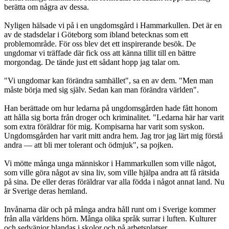
berätta om några av dessa.
Nyligen hälsade vi på i en ungdomsgård i Hammarkullen. Det är en
av de stadsdelar i Göteborg som ibland betecknas som ett
problemområde. För oss blev det ett inspirerande besök. De
ungdomar vi träffade där fick oss att känna tillit till en bättre
morgondag. De tände just ett sådant hopp jag talar om.
"Vi ungdomar kan förändra samhället", sa en av dem. "Men man
måste börja med sig själv. Sedan kan man förändra världen".
Han berättade om hur ledarna på ungdomsgården hade fått honom
att hålla sig borta från droger och kriminalitet. "Ledarna här har varit
som extra föräldrar för mig. Kompisarna har varit som syskon.
Ungdomsgården har varit mitt andra hem. Jag tror jag lärt mig förstå
andra — att bli mer tolerant och ödmjuk", sa pojken.
Vi mötte många unga människor i Hammarkullen som ville något,
som ville göra något av sina liv, som ville hjälpa andra att få rätsida
på sina. De eller deras föräldrar var alla födda i något annat land. Nu
är Sverige deras hemland.
Invånarna där och på många andra håll runt om i Sverige kommer
från alla världens hörn. Många olika språk surrar i luften. Kulturer
och sedvänjor blandas i skolor och på arbetsplatser.