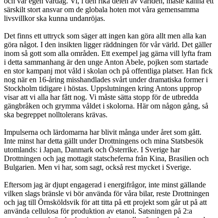
och vår egen vardag. Vi, i den rika delen av världen, måste känna ett
särskilt stort ansvar om de globala hoten mot våra gemensamma
livsvillkor ska kunna undanröjas.
Det finns ett uttryck som säger att ingen kan göra allt men alla kan
göra något. I den insikten ligger räddningen för vår värld. Det gäller
inom så gott som alla områden. Ett exempel jag gärna vill lyfta fram
i detta sammanhang är den unge Anton Abele, pojken som startade
en stor kampanj mot våld i skolan och på offentliga platser. Han fick
nog när en 16-åring misshandlades svårt under dramatiska former i
Stockholm tidigare i höstas. Uppslutningen kring Antons upprop
visar att vi alla har fått nog. Vi måste sätta stopp för de utbredda
gängbråken och grymma våldet i skolorna. Här om någon gång, så
ska begreppet nolltolerans krävas.
Impulserna och lärdomarna har blivit många under året som gått.
Inte minst har detta gällt under Drottningens och mina Statsbesök
utomlands: i Japan, Danmark och Österrike. I Sverige har
Drottningen och jag mottagit statscheferna från Kina, Brasilien och
Bulgarien. Men vi har, som sagt, också rest mycket i Sverige.
Eftersom jag är djupt engagerad i energifrågor, inte minst gällande
vilken slags bränsle vi bör använda för våra bilar, reste Drottningen
och jag till Örnsköldsvik för att titta på ett projekt som går ut på att
använda cellulosa för produktion av etanol. Satsningen på 2:a