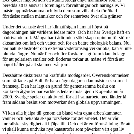
beredda att ta ansvar i föreningar, förvaltningar och näringsliv. Vi
måste uppmärksamma och lyfta dem som vill arbeta för ökad
förståelse mellan människor och för samarbete över alla gränser.
Under det senaste året har klimatfrågan hamnat högst på
dagordningen när världens ledare möts. Och här har Sverige haft en
pådrivande roll. Många har i årtionden sökt skapa opinion för större
aktsamhet om luft och vatten och för en bättre ekologisk balans. Nu,
när naturkatastrofer och extrema väderomslag verkar öka, kan vi inte
blunda längre. Nu när fler och fler forskare lagt fram klara belägg
för att polarisen smälter och floderna torkar ut, måste vi förstå att
något håller på att ske med vår jord.
Dessbättre diskuteras nu kraftfulla motåtgärder. Överenskommelsen
som träffades på Bali för bara några dagar sedan måste ses som ett
framsteg. Den har lagt en grund för gemensamma beslut om
konkreta åtgärder när världens ledare möts igen i Köpenhamn år
2009. Sverige spelar en aktiv roll för att i samarbete med länder få
fram sådana beslut som motverkar den globala uppvärmningen.
Vi kan alla hjälpa till genom att bland våra egna arbetskamrater,
vänner och bekanta skapa förståelse för det arbetet. Det är vår
moraliska skyldighet att hjälpa till. Och det är en förutsättning för att
vi skall kunna undvika nya katastrofer som påverkar vårt eget liv