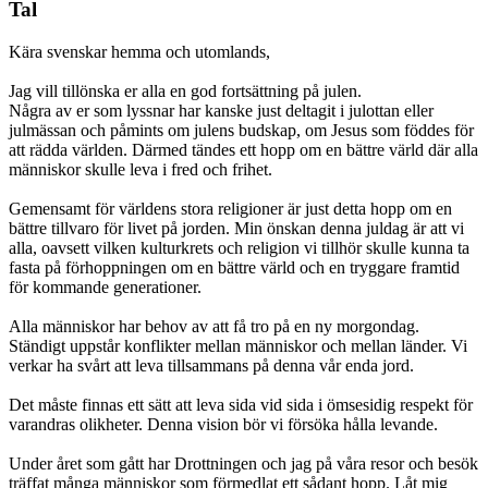
Tal
Kära svenskar hemma och utomlands,
Jag vill tillönska er alla en god fortsättning på julen.
Några av er som lyssnar har kanske just deltagit i julottan eller
julmässan och påmints om julens budskap, om Jesus som föddes för
att rädda världen. Därmed tändes ett hopp om en bättre värld där alla
människor skulle leva i fred och frihet.
Gemensamt för världens stora religioner är just detta hopp om en
bättre tillvaro för livet på jorden. Min önskan denna juldag är att vi
alla, oavsett vilken kulturkrets och religion vi tillhör skulle kunna ta
fasta på förhoppningen om en bättre värld och en tryggare framtid
för kommande generationer.
Alla människor har behov av att få tro på en ny morgondag.
Ständigt uppstår konflikter mellan människor och mellan länder. Vi
verkar ha svårt att leva tillsammans på denna vår enda jord.
Det måste finnas ett sätt att leva sida vid sida i ömsesidig respekt för
varandras olikheter. Denna vision bör vi försöka hålla levande.
Under året som gått har Drottningen och jag på våra resor och besök
träffat många människor som förmedlat ett sådant hopp. Låt mig