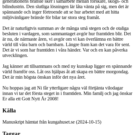
generationens bränsle sker i samarbete mellan forskare, skogs- och
bilindustrin. Den slutliga lösningen lär låta vänta på sig, men det är
spännande och inger förtroende att se hur arbetet med att hitta
miljövänligare bränsle för bilar tar stora steg framåt.
Det är naturligtvis summan av de många små stegen och de otaliga
besluten i vardagen, som sammantaget avgör hur framtiden blir. Det
är nu, de närmaste åren, vi avgör om vi kan överlämna en bättre
värld till våra barn och barnbarn. Längre fram kan det vara för sent.
Det är vi som har framtiden i våra händer. Var och en kan påverka
utvecklingen.
Jag känner att tillsammans och med ny kunskap ligger en spännande
värld framför oss. Låt oss hjälpas åt att skapa en bättre morgondag.
Det är min högsta önskan inför det nya året.
Nu hoppas jag att Ni får ytterligare några väl förtjänta vilodagar
innan vi tar det första steget in i framtiden. Min familj och jag önskar
Er alla ett Gott Nytt År 2008!
Källa
Manuskript hämtat från kungahuset.se (2024-10-15)
Taggar