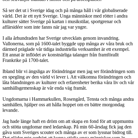
Så ser det ut i Sverige idag och på många håll i vår globaliserade
värld. Det är ett nytt Sverige. Unga människor med rötter i andra
kulturer sätter Sverige på kartan i musikstilar, sportgrenar och
affärsidéer som inte fanns när jag var yngre.
I alla århundraden har Sverige utvecklats genom invandring.
Vallonerna, som på 1600-talet byggde upp många av våra bruk och
därmed präglade vår tidiga industriella verksamhet är ett exempel.
Ett annat är inflödet av konstnärliga talanger från framförallt
Frankrike på 1700-talet.
Ibland blir vi ängsliga av förändringar men jag ser förändringen som
en spegling av den värld vi lever i. Att välkomna förändringen och
låta blandningen av kulturer och erfarenheter berika våra liv och vår
samhällsgemenskap är vår enda väg framåt.
Ungdomarna i Hammarkullen, Rosengård, Tensta och många andra
samhällen, hjälper oss att hålla hoppet om en bättre morgondag
levande.
Jag hade länge haft en dröm om att skapa en fond för att uppmuntra
och stötta ungdomar med ledarskap. På min 60-årsdag fick jag den
gåva som Sveriges scouter och många av er som lyssnar bidrog till.
Det gläder mig oerhört att kunna stödja unga människor som är