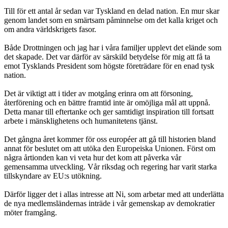
Till för ett antal år sedan var Tyskland en delad nation. En mur skar
genom landet som en smärtsam påminnelse om det kalla kriget och
om andra världskrigets fasor.
Både Drottningen och jag har i våra familjer upplevt det elände som
det skapade. Det var därför av särskild betydelse för mig att få ta
emot Tysklands President som högste företrädare för en enad tysk
nation.
Det är viktigt att i tider av motgång erinra om att försoning,
återförening och en bättre framtid inte är omöjliga mål att uppnå.
Detta manar till eftertanke och ger samtidigt inspiration till fortsatt
arbete i mänsklighetens och humanitetens tjänst.
Det gångna året kommer för oss européer att gå till historien bland
annat för beslutet om att utöka den Europeiska Unionen. Först om
några årtionden kan vi veta hur det kom att påverka vår
gemensamma utveckling. Vår riksdag och regering har varit starka
tillskyndare av EU:s utökning.
Därför ligger det i allas intresse att Ni, som arbetar med att underlätta
de nya medlemsländernas inträde i vår gemenskap av demokratier
möter framgång.