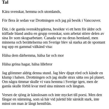
Tal
Kära svenskar, hemma och utomlands,
För flera år sedan var Drottningen och jag på besök i Vancouver.
Där, i de gamla svenskbygderna, besökte vi ett hem för äldre och
träffade bland andra en grupp svenskar, som arbetat större delen av
sina liv som skogsarbetare. Canada var nu deras hemland, men
minnena och berättelserna om Sverige blev så starka att de spontant
tog upp en gammal välkänd visa:
Hälsa dem därhemma, hälsa far och mor
Hälsa gröna hagar, hälsa lillebror
Jag glömmer aldrig denna stund. Jag blev djupt rörd och kände en
klump i halsen. Drottningen och jag skulle strax sätta oss på planet.
Om några timmar skulle vi vara hemma i Sverige igen, men de
gamla skulle förbli kvar med sina minnen och längtan.
Versen de sjöng är känslosam och inte mycket till poesi. Men den
fångar en stämning, som så här vid juletid blir särskilt stark, inte
minst om man är långt hemifrån.