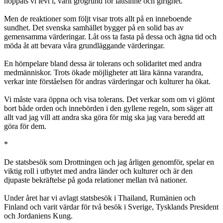
hoppats vi levt i, varit grogrund för lättsinne och girighet.
Men de reaktioner som följt visar trots allt på en inneboende
sundhet. Det svenska samhället bygger på en solid bas av
gemensamma värderingar. Låt oss ta fasta på dessa och ägna tid och
möda åt att bevara våra grundläggande värderingar.
En hörnpelare bland dessa är tolerans och solidaritet med andra
medmänniskor. Trots ökade möjligheter att lära känna varandra,
verkar inte förståelsen för andras värderingar och kulturer ha ökat.
Vi måste vara öppna och visa tolerans. Det verkar som om vi glömt
bort både orden och innebörden i den gyllene regeln, som säger att
allt vad jag vill att andra ska göra för mig ska jag vara beredd att
göra för dem.
*
De statsbesök som Drottningen och jag årligen genomför, spelar en
viktig roll i utbytet med andra länder och kulturer och är den
djupaste bekräftelse på goda relationer mellan två nationer.
Under året har vi avlagt statsbesök i Thailand, Rumänien och
Finland och varit värdar för två besök i Sverige, Tysklands President
och Jordaniens Kung.