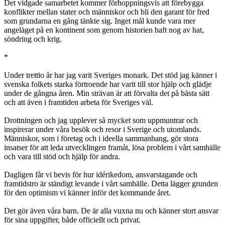
Det vidgade samarbetet kommer förhoppningsvis att förebygga
konflikter mellan stater och människor och bli den garant för fred
som grundarna en gång tänkte sig. Inget mål kunde vara mer
angeläget på en kontinent som genom historien haft nog av hat,
söndring och krig.
*
Under trettio år har jag varit Sveriges monark. Det stöd jag känner i
svenska folkets starka förtroende har varit till stor hjälp och glädje
under de gångna åren. Min strävan är att förvalta det på bästa sätt
och att även i framtiden arbeta för Sveriges väl.
Drottningen och jag upplever så mycket som uppmuntrar och
inspirerar under våra besök och resor i Sverige och utomlands.
Människor, som i företag och i ideella sammanhang, gör stora
insatser för att leda utvecklingen framåt, lösa problem i vårt samhälle
och vara till stöd och hjälp för andra.
Dagligen får vi bevis för hur idérikedom, ansvarstagande och
framtidstro är ständigt levande i vårt samhälle. Detta lägger grunden
för den optimism vi känner inför det kommande året.
Det gör även våra barn. De är alla vuxna nu och känner stort ansvar
för sina uppgifter, både officiellt och privat.