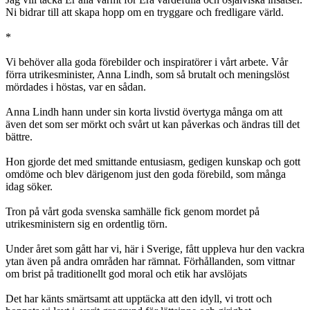
Ni bidrar till att skapa hopp om en tryggare och fredligare värld.
*
Vi behöver alla goda förebilder och inspiratörer i vårt arbete. Vår
förra utrikesminister, Anna Lindh, som så brutalt och meningslöst
mördades i höstas, var en sådan.
Anna Lindh hann under sin korta livstid övertyga många om att
även det som ser mörkt och svårt ut kan påverkas och ändras till det
bättre.
Hon gjorde det med smittande entusiasm, gedigen kunskap och gott
omdöme och blev därigenom just den goda förebild, som många
idag söker.
Tron på vårt goda svenska samhälle fick genom mordet på
utrikesministern sig en ordentlig törn.
Under året som gått har vi, här i Sverige, fått uppleva hur den vackra
ytan även på andra områden har rämnat. Förhållanden, som vittnar
om brist på traditionellt god moral och etik har avslöjats
Det har känts smärtsamt att upptäcka att den idyll, vi trott och