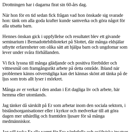
Drottningen har i dagarna firat sin 60-års dag.
När hon för en tid sedan fick frågan vad hon önskade sig svarade
hon: tänk om alla goda krafter kunde samverka och göra något för
alla utsatta barn.
Hennes önskan gick i uppfyllelse och resultatet blev ett givande
seminarium i Bernadottebiblioteket på Slottet, där många eldsjälar
utbytte erfarenheter om olika sätt att hjälpa barn och ungdomar som
lever under svåra förhållanden.
Vi fick lyssna till många glädjande och positiva förebilder och
vittnesmål om framgångsrikt arbete på detta område. Ibland när
problemen känns oöverstigliga kan det kännas skönt att tänka på de
ljus som trots allt lyser i mörkret.
Många av er verkar i den andan i Ert dagliga liv och arbete, här
hemma eller utomlands.
Jag tänker då särskilt på Er som arbetar inom den sociala sektorn, i
biståndsorganisationer eller i kyrkor och medverkar till att göra
dagen mer uthärdlig och framtiden ljusare för så många
medmänniskor.
Jag vill tacka Er alla varmt för Era värdefulla och osjälviska insatser.