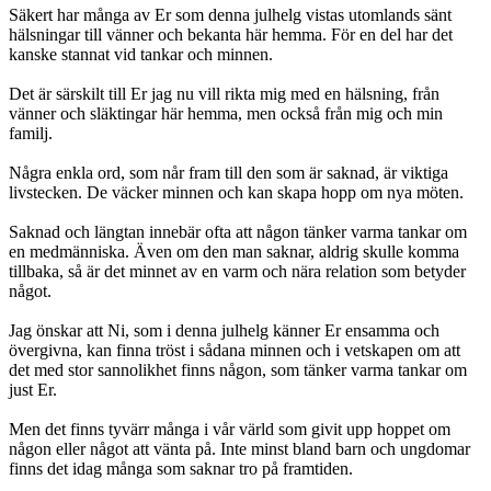
Säkert har många av Er som denna julhelg vistas utomlands sänt
hälsningar till vänner och bekanta här hemma. För en del har det
kanske stannat vid tankar och minnen.
Det är särskilt till Er jag nu vill rikta mig med en hälsning, från
vänner och släktingar här hemma, men också från mig och min
familj.
Några enkla ord, som når fram till den som är saknad, är viktiga
livstecken. De väcker minnen och kan skapa hopp om nya möten.
Saknad och längtan innebär ofta att någon tänker varma tankar om
en medmänniska. Även om den man saknar, aldrig skulle komma
tillbaka, så är det minnet av en varm och nära relation som betyder
något.
Jag önskar att Ni, som i denna julhelg känner Er ensamma och
övergivna, kan finna tröst i sådana minnen och i vetskapen om att
det med stor sannolikhet finns någon, som tänker varma tankar om
just Er.
Men det finns tyvärr många i vår värld som givit upp hoppet om
någon eller något att vänta på. Inte minst bland barn och ungdomar
finns det idag många som saknar tro på framtiden.