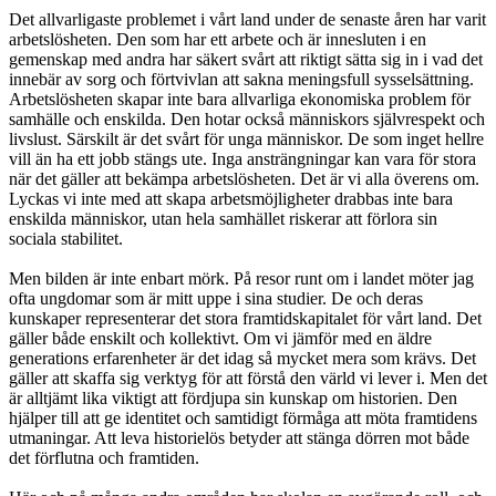
Det allvarligaste problemet i vårt land under de senaste åren har varit
arbetslösheten. Den som har ett arbete och är innesluten i en
gemenskap med andra har säkert svårt att riktigt sätta sig in i vad det
innebär av sorg och förtvivlan att sakna meningsfull sysselsättning.
Arbetslösheten skapar inte bara allvarliga ekonomiska problem för
samhälle och enskilda. Den hotar också människors självrespekt och
livslust. Särskilt är det svårt för unga människor. De som inget hellre
vill än ha ett jobb stängs ute. Inga ansträngningar kan vara för stora
när det gäller att bekämpa arbetslösheten. Det är vi alla överens om.
Lyckas vi inte med att skapa arbetsmöjligheter drabbas inte bara
enskilda människor, utan hela samhället riskerar att förlora sin
sociala stabilitet.
Men bilden är inte enbart mörk. På resor runt om i landet möter jag
ofta ungdomar som är mitt uppe i sina studier. De och deras
kunskaper representerar det stora framtidskapitalet för vårt land. Det
gäller både enskilt och kollektivt. Om vi jämför med en äldre
generations erfarenheter är det idag så mycket mera som krävs. Det
gäller att skaffa sig verktyg för att förstå den värld vi lever i. Men det
är alltjämt lika viktigt att fördjupa sin kunskap om historien. Den
hjälper till att ge identitet och samtidigt förmåga att möta framtidens
utmaningar. Att leva historielös betyder att stänga dörren mot både
det förflutna och framtiden.