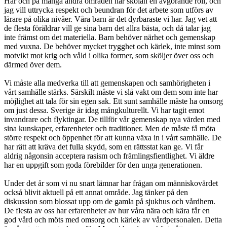
Här och på många andra områden har skolan en avgörande roll, och
jag vill uttrycka respekt och beundran för det arbete som utförs av
lärare på olika nivåer. Våra barn är det dyrbaraste vi har. Jag vet att
de flesta föräldrar vill ge sina barn det allra bästa, och då talar jag
inte främst om det materiella. Barn behöver närhet och gemenskap
med vuxna. De behöver mycket trygghet och kärlek, inte minst som
motvikt mot krig och våld i olika former, som sköljer över oss och
därmed över dem.
Vi måste alla medverka till att gemenskapen och samhörigheten i
vårt samhälle stärks. Särskilt måste vi slå vakt om dem som inte har
möjlighet att tala för sin egen sak. Ett sunt samhälle måste ha omsorg
om just dessa. Sverige är idag mångkulturellt. Vi har tagit emot
invandrare och flyktingar. De tillför vår gemenskap nya värden med
sina kunskaper, erfarenheter och traditioner. Men de måste få möta
större respekt och öppenhet för att kunna växa in i vårt samhälle. De
har rätt att kräva det fulla skydd, som en rättsstat kan ge. Vi får
aldrig någonsin acceptera rasism och främlingsfientlighet. Vi äldre
har en uppgift som goda förebilder för den unga generationen.
Under det år som vi nu snart lämnar har frågan om människovärdet
också blivit aktuell på ett annat område. Jag tänker på den
diskussion som blossat upp om de gamla på sjukhus och vårdhem.
De flesta av oss har erfarenheter av hur våra nära och kära får en
god vård och möts med omsorg och kärlek av vårdpersonalen. Detta