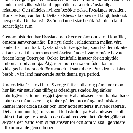
länder med vilka vårt land uppehåller nära och vänskapliga
relationer. Och alldeles nyligen besökte också Rysslands president,
Boris Jeltsin, vårt land. Detta statsbesök bör ses i ett långt, historiskt
perspektiv. Det har gått 88 år sedan ett statsbesök från detta land
senast ägde rum.
Genom historien har Ryssland och Sverige ömsom varit i konflikt,
ömsom samverkat nära. Ett nytt skede i relationerna mellan våra
länder har nu inträtt. Ryssland och Sverige har, som två demokratier,
ett ansvar att tillsammans med övriga länder i vårt område bevara
freden kring Östersjön. Också kraftfulla insatser för att skydda
miljön är nödvändiga. Åtgärder inom dessa områden kan nu
vidtagas i ett nära och förtroendefullt samarbete. President Jeltsins
besök i vårt land markerade starkt denna nya period.
Under detta år har vi här i Sverige fatt en allvarlig påminnelse om
hur lätt vår natur kan tillfogas ödesdigra skador. Jag tänker
naturligtvis på tunnelbygget genom Hallandsåsen som drabbat både
natur och människor. Jag tänker på den oro många människor
känner inför dolda risker och inför hotet att deras livsverk raserats.
Det är min innerliga önskan att katastrofen på Hallandsåsen skall
bidra till att ge ny kunskap och ökad medvetenhet när det gäller att
skydda den värld som vi fatt ansvar för och som vi skall ge vidare
till kommande generationer.