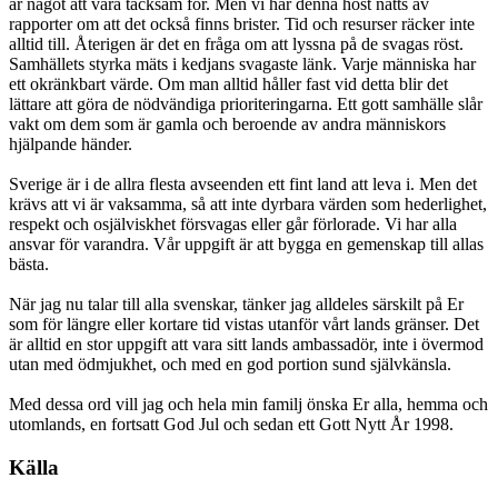
är något att vara tacksam för. Men vi har denna höst nåtts av
rapporter om att det också finns brister. Tid och resurser räcker inte
alltid till. Återigen är det en fråga om att lyssna på de svagas röst.
Samhällets styrka mäts i kedjans svagaste länk. Varje människa har
ett okränkbart värde. Om man alltid håller fast vid detta blir det
lättare att göra de nödvändiga prioriteringarna. Ett gott samhälle slår
vakt om dem som är gamla och beroende av andra människors
hjälpande händer.
Sverige är i de allra flesta avseenden ett fint land att leva i. Men det
krävs att vi är vaksamma, så att inte dyrbara värden som hederlighet,
respekt och osjälviskhet försvagas eller går förlorade. Vi har alla
ansvar för varandra. Vår uppgift är att bygga en gemenskap till allas
bästa.
När jag nu talar till alla svenskar, tänker jag alldeles särskilt på Er
som för längre eller kortare tid vistas utanför vårt lands gränser. Det
är alltid en stor uppgift att vara sitt lands ambassadör, inte i övermod
utan med ödmjukhet, och med en god portion sund självkänsla.
Med dessa ord vill jag och hela min familj önska Er alla, hemma och
utomlands, en fortsatt God Jul och sedan ett Gott Nytt År 1998.
Källa