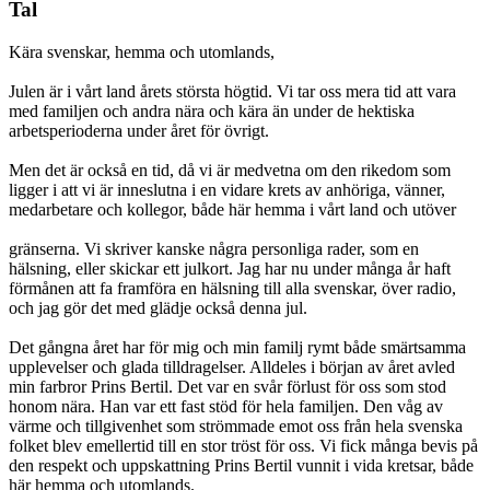
Tal
Kära svenskar, hemma och utomlands,
Julen är i vårt land årets största högtid. Vi tar oss mera tid att vara
med familjen och andra nära och kära än under de hektiska
arbetsperioderna under året för övrigt.
Men det är också en tid, då vi är medvetna om den rikedom som
ligger i att vi är inneslutna i en vidare krets av anhöriga, vänner,
medarbetare och kollegor, både här hemma i vårt land och utöver
gränserna. Vi skriver kanske några personliga rader, som en
hälsning, eller skickar ett julkort. Jag har nu under många år haft
förmånen att fa framföra en hälsning till alla svenskar, över radio,
och jag gör det med glädje också denna jul.
Det gångna året har för mig och min familj rymt både smärtsamma
upplevelser och glada tilldragelser. Alldeles i början av året avled
min farbror Prins Bertil. Det var en svår förlust för oss som stod
honom nära. Han var ett fast stöd för hela familjen. Den våg av
värme och tillgivenhet som strömmade emot oss från hela svenska
folket blev emellertid till en stor tröst för oss. Vi fick många bevis på
den respekt och uppskattning Prins Bertil vunnit i vida kretsar, både
här hemma och utomlands.