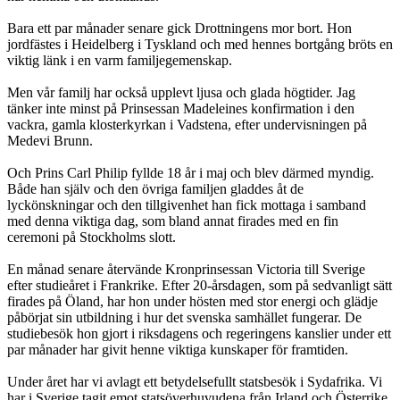
Bara ett par månader senare gick Drottningens mor bort. Hon
jordfästes i Heidelberg i Tyskland och med hennes bortgång bröts en
viktig länk i en varm familjegemenskap.
Men vår familj har också upplevt ljusa och glada högtider. Jag
tänker inte minst på Prinsessan Madeleines konfirmation i den
vackra, gamla klosterkyrkan i Vadstena, efter undervisningen på
Medevi Brunn.
Och Prins Carl Philip fyllde 18 år i maj och blev därmed myndig.
Både han själv och den övriga familjen gladdes åt de
lyckönskningar och den tillgivenhet han fick mottaga i samband
med denna viktiga dag, som bland annat firades med en fin
ceremoni på Stockholms slott.
En månad senare återvände Kronprinsessan Victoria till Sverige
efter studieåret i Frankrike. Efter 20-årsdagen, som på sedvanligt sätt
firades på Öland, har hon under hösten med stor energi och glädje
påbörjat sin utbildning i hur det svenska samhället fungerar. De
studiebesök hon gjort i riksdagens och regeringens kanslier under ett
par månader har givit henne viktiga kunskaper för framtiden.
Under året har vi avlagt ett betydelsefullt statsbesök i Sydafrika. Vi
har i Sverige tagit emot statsöverhuvudena från Irland och Österrike,