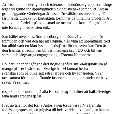
Arbetsamhet, hederlighet och tolerans är honnörsbegrepp, som länge
legat till grund för uppbyggnaden av det svenska samhället. Dessa
grundläggande värderingar är basen för välfärdens utveckling. De
får inte stå tillbaka för kortsiktiga lösningar på tillfälliga problem. Att
söka vinna fördelar på bekostnad av medmänniskor i trångmål är
inte förenligt med kristen etik.
Samhället utvecklas. Som medborgare måste v1 vara öppna för
framtiden och vad den har att erbjuda. Vår vilja att upprätthålla fred
har alltid varit en klart lysande ledstjärna för oss svenskar. Den är
den främsta anledningen till vårt medlemskap i EU och till vårt
starka och långvariga engagemang i Förenta Nationerna.
FN har under det gångna året högtidlighållit sitt 50-årsjubileum på
många platser i världen. I Sverige har vi kunnat hedra alla de
svenskar som på olika sätt satsat arbete och liv för freden. Vi är
tacksamma för de uppoffrande insatser som de gjort under ett halvt
sekel. Vi ser med
respekt och beundran på alla Er som idag fortsätter att hålla Sveriges
fana högt i fredens tjänst.
Fredsavtalet för det forna Jugoslavien torde vara FN:s främsta
födelsedagspresent, en julgåva till hela världen. Att. äntligen kunna