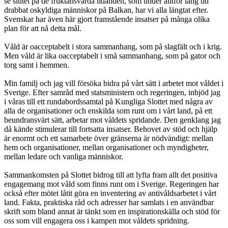
se slutet på de fruktansvärda lidanden, som under alltför lång tid
drabbat oskyldiga människor på Balkan, har vi alla längtat efter.
Svenskar har även här gjort framstående insatser på många olika
plan för att nå detta mål.
Våld är oacceptabelt i stora sammanhang, som på slagfält och i krig.
Men våld är lika oacceptabelt i små sammanhang, som på gator och
torg samt i hemmen.
Min familj och jag vill försöka bidra på vårt sätt i arbetet mot våldet i
Sverige. Efter samråd med statsministern och regeringen, inbjöd jag
i våras till ett rundabordssamtal på Kungliga Slottet med några av
alla de organisationer och enskilda som runt om i vårt land, på ett
beundransvärt sätt, arbetar mot våldets spridande. Den genklang jag
då kände stimulerar till fortsatta insatser. Behovet av stöd och hjälp
är enormt och ett samarbete över gränserna är nödvändigt: mellan
hem och organisationer, mellan organisationer och myndigheter,
mellan ledare och vanliga människor.
Sammankomsten på Slottet bidrog till att lyfta fram allt det positiva
engagemang mot våld som finns runt om i Sverige. Regeringen har
också efter mötet låtit göra en inventering av antivåldsarbetet i vårt
land. Fakta, praktiska råd och adresser har samlats i en användbar
skrift som bland annat är tänkt som en inspirationskälla och stöd för
oss som vill engagera oss i kampen mot våldets spridning.