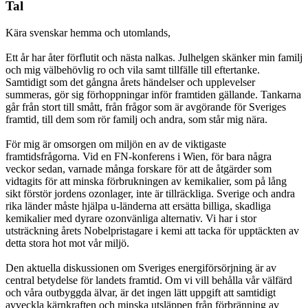
Tal
Kära svenskar hemma och utomlands,
Ett år har åter förflutit och nästa nalkas. Julhelgen skänker min familj
och mig välbehövlig ro och vila samt tillfälle till eftertanke.
Samtidigt som det gångna årets händelser och upplevelser
summeras, gör sig förhoppningar inför framtiden gällande. Tankarna
går från stort till smått, från frågor som är avgörande för Sveriges
framtid, till dem som rör familj och andra, som står mig nära.
För mig är omsorgen om miljön en av de viktigaste
framtidsfrågorna. Vid en FN-konferens i Wien, för bara några
veckor sedan, varnade många forskare för att de åtgärder som
vidtagits för att minska förbrukningen av kemikalier, som på lång
sikt förstör jordens ozonlager, inte är tillräckliga. Sverige och andra
rika länder måste hjälpa u-länderna att ersätta billiga, skadliga
kemikalier med dyrare ozonvänliga alternativ. Vi har i stor
utsträckning årets Nobelpristagare i kemi att tacka för upptäckten av
detta stora hot mot vår miljö.
Den aktuella diskussionen om Sveriges energiförsörjning är av
central betydelse för landets framtid. Om vi vill behålla vår välfärd
och våra outbyggda älvar, är det ingen lätt uppgift att samtidigt
avveckla kärnkraften och minska utsläppen från förbränning av