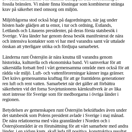
fossila bränslen. Vi måste finna lösningar som kombinerar stränga
krav på säkerhet med omsorg om miljön.
Miljöfrågorna stod också högt på dagordningen, när jag under
hösten hade glädjen att ta emot, i tur och ordning, Estlands,
Lettlands och Litauens presidenter, på deras första statsbesök i
Sverige. Våra länder har genom dessa besök manifesterat de nära
och intensiva kontakter som vi har med varandra samt vår uttalade
önskan att ytterligare utöka och fördjupa samarbetet.
Länderna runt Östersjön är nära knutna till varandra genom
historiska, kulturella och ekonomiska band. Vi samverkar för att
säkerställa fortsatt fred i vårt gemensamma område men också för att
rädda vår miljö. Luft- och vattenföroreningar känner inga gränser.
Det krävs gemensamma krafttag för att ge framtidens generationer
ren luft och rent vatten. Samarbetet när det gäller att förbättra
säkerheten vid det forna Sovjetunionens kärnkraftverk är av lika
stort intresse för Sverige som för medborgarna i övriga länder i
regionen.
Betydelsen av gemenskapen runt Östersjön bekräftades även under
det statsbesök som Polens president avlade i Sverige i maj månad.
De nära relationerna med våra grannländer i Norden och i
Östersjöområdet är en förutsättning för att vårt samarbete med andra
länder, i en vidare krets, skall leda till positiva, konstruktiva resultat.