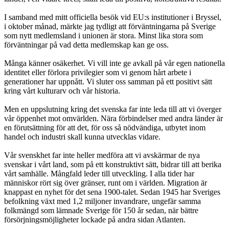
I samband med mitt officiella besök vid EU:s institutioner i Bryssel,
i oktober månad, märkte jag tydligt att förväntningarna på Sverige
som nytt medlemsland i unionen är stora. Minst lika stora som
förväntningar på vad detta medlemskap kan ge oss.
Många känner osäkerhet. Vi vill inte ge avkall på vår egen nationella
identitet eller förlora privilegier som vi genom hårt arbete i
generationer har uppnått. Vi sluter oss samman på ett positivt sätt
kring vårt kulturarv och vår historia.
Men en uppslutning kring det svenska far inte leda till att vi överger
vår öppenhet mot omvärlden. Nära förbindelser med andra länder är
en förutsättning för att det, för oss så nödvändiga, utbytet inom
handel och industri skall kunna utvecklas vidare.
Vår svenskhet far inte heller medföra att vi avskärmar de nya
svenskar i vårt land, som på ett konstruktivt sätt, bidrar till att berika
vårt samhälle. Mångfald leder till utveckling. I alla tider har
människor rört sig över gränser, runt om i världen. Migration är
knappast en nyhet för det sena 1900-talet. Sedan 1945 har Sveriges
befolkning växt med 1,2 miljoner invandrare, ungefär samma
folkmängd som lämnade Sverige för 150 år sedan, när bättre
försörjningsmöjligheter lockade på andra sidan Atlanten.