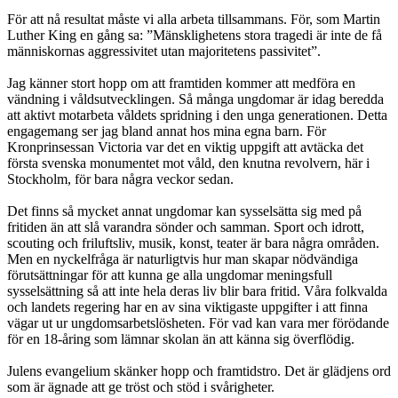
För att nå resultat måste vi alla arbeta tillsammans. För, som Martin
Luther King en gång sa: ”Mänsklighetens stora tragedi är inte de få
människornas aggressivitet utan majoritetens passivitet”.
Jag känner stort hopp om att framtiden kommer att medföra en
vändning i våldsutvecklingen. Så många ungdomar är idag beredda
att aktivt motarbeta våldets spridning i den unga generationen. Detta
engagemang ser jag bland annat hos mina egna barn. För
Kronprinsessan Victoria var det en viktig uppgift att avtäcka det
första svenska monumentet mot våld, den knutna revolvern, här i
Stockholm, för bara några veckor sedan.
Det finns så mycket annat ungdomar kan sysselsätta sig med på
fritiden än att slå varandra sönder och samman. Sport och idrott,
scouting och friluftsliv, musik, konst, teater är bara några områden.
Men en nyckelfråga är naturligtvis hur man skapar nödvändiga
förutsättningar för att kunna ge alla ungdomar meningsfull
sysselsättning så att inte hela deras liv blir bara fritid. Våra folkvalda
och landets regering har en av sina viktigaste uppgifter i att finna
vägar ut ur ungdomsarbetslösheten. För vad kan vara mer förödande
för en 18-åring som lämnar skolan än att känna sig överflödig.
Julens evangelium skänker hopp och framtidstro. Det är glädjens ord
som är ägnade att ge tröst och stöd i svårigheter.