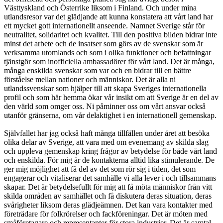
Västtyskland och Österrike liksom i Finland. Och under mina
utlandsresor var det glädjande att kunna konstatera att vårt land har
ett mycket gott internationellt anseende. Namnet Sverige står för
neutralitet, solidaritet och kvalitet. Till den positiva bilden bidrar inte
minst det arbete och de insatser som görs av de svenskar som är
verksamma utomlands och som i olika funktioner och befattningar
tjänstgör som inofficiella ambassadörer för vårt land. Det är många,
många enskilda svenskar som var och en bidrar till en bättre
förståelse mellan nationer och människor. Det är alla ni
utlandssvenskar som hjälper till att skapa Sveriges internationella
profil och som här hemma ökar vår insikt om att Sverige är en del av
den värld som omger oss. Ni påminner oss om vårt ansvar också
utanför gränserna, om vår delaktighet i en internationell gemenskap.
Självfallet har jag också haft många tillfällen under året att besöka
olika delar av Sverige, att vara med om evenemang av skilda slag
och uppleva gemenskap kring frågor av betydelse för både vårt land
och enskilda. För mig är de kontakterna alltid lika stimulerande. De
ger mig möjlighet att få del av det som rör sig i tiden, det som
engagerar och vitaliserar det samhälle vi alla lever i och tillsammans
skapar. Det är betydelsefullt för mig att få möta människor från vitt
skilda områden av samhället och få diskutera deras situation, deras
svårigheter liksom deras glädjeämnen. Det kan vara kontakter med
företrädare för folkrörelser och fackföreningar. Det är möten med
småföretagare och representanter för stora industrier. Det är samtal