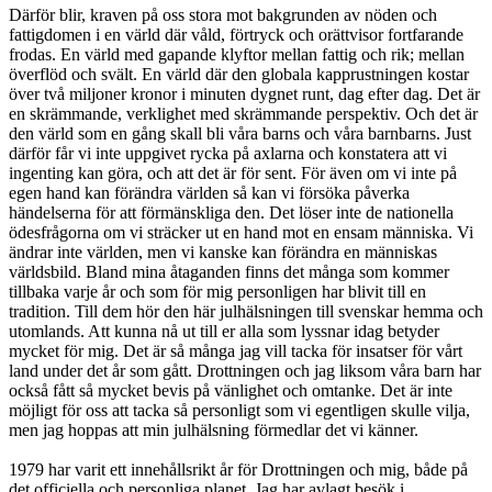
Därför blir, kraven på oss stora mot bakgrunden av nöden och
fattigdomen i en värld där våld, förtryck och orättvisor fortfarande
frodas. En värld med gapande klyftor mellan fattig och rik; mellan
överflöd och svält. En värld där den globala kapprustningen kostar
över två miljoner kronor i minuten dygnet runt, dag efter dag. Det är
en skrämmande, verklighet med skrämmande perspektiv. Och det är
den värld som en gång skall bli våra barns och våra barnbarns. Just
därför får vi inte uppgivet rycka på axlarna och konstatera att vi
ingenting kan göra, och att det är för sent. För även om vi inte på
egen hand kan förändra världen så kan vi försöka påverka
händelserna för att förmänskliga den. Det löser inte de nationella
ödesfrågorna om vi sträcker ut en hand mot en ensam människa. Vi
ändrar inte världen, men vi kanske kan förändra en människas
världsbild. Bland mina åtaganden finns det många som kommer
tillbaka varje år och som för mig personligen har blivit till en
tradition. Till dem hör den här julhälsningen till svenskar hemma och
utomlands. Att kunna nå ut till er alla som lyssnar idag betyder
mycket för mig. Det är så många jag vill tacka för insatser för vårt
land under det år som gått. Drottningen och jag liksom våra barn har
också fått så mycket bevis på vänlighet och omtanke. Det är inte
möjligt för oss att tacka så personligt som vi egentligen skulle vilja,
men jag hoppas att min julhälsning förmedlar det vi känner.
1979 har varit ett innehållsrikt år för Drottningen och mig, både på
det officiella och personliga planet. Jag har avlagt besök i