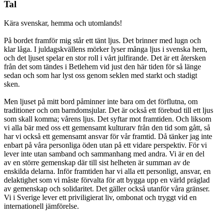
Tal
Kära svenskar, hemma och utomlands!
På bordet framför mig står ett tänt ljus. Det brinner med lugn och
klar låga. I juldagskvällens mörker lyser många ljus i svenska hem,
och det ljuset spelar en stor roll i vårt julfirande. Det är ett återsken
från det som tändes i Betlehem vid just den här tiden för så länge
sedan och som har lyst oss genom seklen med starkt och stadigt
sken.
Men ljuset på mitt bord påminner inte bara om det förflutna, om
traditioner och om barndomsjular. Det är också ett förebud till ett ljus
som skall komma; vårens ljus. Det syftar mot framtiden. Och liksom
vi alla bär med oss ett gemensamt kulturarv från den tid som gått, så
har vi också ett gemensamt ansvar för vår framtid. Då tänker jag inte
enbart på våra personliga öden utan på ett vidare perspektiv. För vi
lever inte utan samband och sammanhang med andra. Vi är en del
av en större gemenskap där till sist helheten är summan av de
enskilda delarna. Inför framtiden har vi alla ett personligt, ansvar, en
delaktighet som vi måste förvalta för att bygga upp en värld präglad
av gemenskap och solidaritet. Det gäller också utanför våra gränser.
Vi i Sverige lever ett priviligierat liv, ombonat och tryggt vid en
internationell jämförelse.