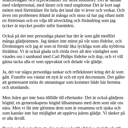
med vårdpersonal, med lärare och med ungdomar Det är kort sagt
möten med företrädare för hela det land där vi lever och verkar. Och
även om problemen ibland är många och stora så har jag oftast mött
en förtröstan och en vilja till utveckling och förändring som jag
tycker är mycket positiv inför framtiden.
Också på det mer personliga planet har det år som gått medfört
många glädjeämnen. Jag tänker inte minst på vår sons födelse, och
Drottningen och jag är som ni förstår lika lyckliga som alla nyblivna
föräldrar. Vi är också glada och rörda över all den vänlighet som
visades oss i samband med Carl Philips födelse och dop, och vi vill
gärna tacka alla er som uppvaktat och delade vår glädje.
Ja, det var några personliga tankar och reflektioner kring det år som
gått. Framför oss väntar ett nytt år och ett nytt decennium. Det gäller
att gemensamt möta de utmaningar som kommer både här hemma
och utomlands.
Men Julen ger inte bara tillfälle till eftertanke. Det är också glädjens
högtid, en gemenskapens högtid tillsammans med dem som står oss
nära. Men vi får inte glömma dem som är ensamma och sjuka och
som kanske inte har möjlighet att uppleva julens glädje. Vi tänker på
er alla ikväll.