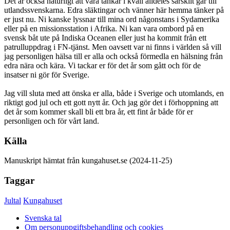
Det är också naturligt att våra tankar i kväll alldeles särskilt går till
utlandssvenskarna. Edra släktingar och vänner här hemma tänker på
er just nu. Ni kanske lyssnar till mina ord någonstans i Sydamerika
eller på en missionsstation i Afrika. Ni kan vara ombord på en
svensk båt ute på Indiska Oceanen eller just ha kommit från ett
patrulluppdrag i FN-tjänst. Men oavsett var ni finns i världen så vill
jag personligen hälsa till er alla och också förmedla en hälsning från
edra nära och kära. Vi tackar er för det år som gått och för de
insatser ni gör för Sverige.
Jag vill sluta med att önska er alla, både i Sverige och utomlands, en
riktigt god jul och ett gott nytt år. Och jag gör det i förhoppning att
det år som kommer skall bli ett bra år, ett fint år både för er
personligen och för vårt land.
Källa
Manuskript hämtat från kungahuset.se (2024-11-25)
Taggar
Jultal
Kungahuset
Svenska tal
Om personuppgiftsbehandling och cookies