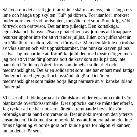
Så även om det är lätt gjort får vi inte skärma av oss, inte stänga oss
inne och hänga upp skylten ”Jul” på dörren. För utanför i mörkret
under norrskenet vid horisonten, fortsätter det som förut: krig, våld,
förtryck och orättvisor. Det tar inte julledigt. Den kortsiktiga,
egoistiska och hänsynslösa exploateringen av jordens allt knappare
resurser upphör inte för att vi tänder julljus. Julen och julfirandet är
en källa till rekreation, vila och förnyelse. Men den får inte en trubba
av våra sinnen och vår uppmärksamhet, inte minska kraven på oss
själva. Jag menar inte att förmörka julbilden med dystra färger, men
jag tror att vi inte får glömma bort de krav som ställs på oss, inte
bara den här tiden på året. Krav som innebär solidaritet och
medmänsklighet. Det är en solidaritet som inte har enbart med fattiga
länder och med geografi och avstånd att göra. Det är en
medmänsklighet som måste börja långt närmare än vi kanske ibland
tänker på.
Vi läser ofta i tidningarna att människor avlider ensamma mitt i vårt
blänkande överflödssamhälle. Det upptäcks kanske månader efteråt.
Jag tycker att de här notiserna är ett skrämmande bevis för vår
oförmåga att ta hand om varandra. Det är dokument om den yttersta
ensamheten. Dokument som borde få oss att fundera på om det inte
finns någonting vi borde göra och kunde göra för någon vi känner,
innan det är för sent.