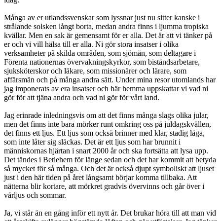
Många av er utlandssvenskar som lyssnar just nu sitter kanske i
strålande solsken långt borta, medan andra finns i ljumma tropiska
kvällar. Men en sak är gemensamt för er alla. Det är att vi tänker på
er och vi vill hälsa till er alla. Ni gör stora insatser i olika
verksamheter på skilda områden, som sjömän, som deltagare i
Förenta nationernas övervakningskyrkor, som biståndsarbetare,
sjuksköterskor och läkare, som missionärer och lärare, som
affärsmän och på många andra sätt. Under mina resor utomlands har
jag imponerats av era insatser och här hemma uppskattar vi vad ni
gör för att tjäna andra och vad ni gör för vårt land.
Jag erinrade inledningsvis om att det finns många slags olika jular,
men det finns inte bara mörker runt omkring oss på juldagskvällen,
det finns ett ljus. Ett ljus som också brinner med klar, stadig låga,
som inte låter sig släckas. Det är ett ljus som har brunnit i
människornas hjärtan i snart 2000 år och ska fortsätta att lysa upp.
Det tändes i Betlehem för länge sedan och det har kommit att betyda
så mycket för så många. Och det är också djupt symboliskt att ljuset
just i den här tiden på året långsamt börjar komma tillbaka. Att
nätterna blir kortare, att mörkret gradvis övervinns och går över i
vårljus och sommar.
Ja, vi står än en gång inför ett nytt år. Det brukar höra till att man vid