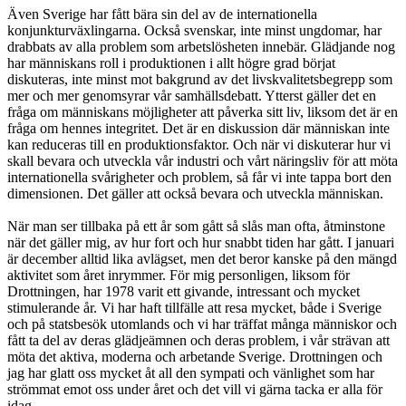
Även Sverige har fått bära sin del av de internationella
konjunkturväxlingarna. Också svenskar, inte minst ungdomar, har
drabbats av alla problem som arbetslösheten innebär. Glädjande nog
har människans roll i produktionen i allt högre grad börjat
diskuteras, inte minst mot bakgrund av det livskvalitetsbegrepp som
mer och mer genomsyrar vår samhällsdebatt. Ytterst gäller det en
fråga om människans möjligheter att påverka sitt liv, liksom det är en
fråga om hennes integritet. Det är en diskussion där människan inte
kan reduceras till en produktionsfaktor. Och när vi diskuterar hur vi
skall bevara och utveckla vår industri och vårt näringsliv för att möta
internationella svårigheter och problem, så får vi inte tappa bort den
dimensionen. Det gäller att också bevara och utveckla människan.
När man ser tillbaka på ett år som gått så slås man ofta, åtminstone
när det gäller mig, av hur fort och hur snabbt tiden har gått. I januari
är december alltid lika avlägset, men det beror kanske på den mängd
aktivitet som året inrymmer. För mig personligen, liksom för
Drottningen, har 1978 varit ett givande, intressant och mycket
stimulerande år. Vi har haft tillfälle att resa mycket, både i Sverige
och på statsbesök utomlands och vi har träffat många människor och
fått ta del av deras glädjeämnen och deras problem, i vår strävan att
möta det aktiva, moderna och arbetande Sverige. Drottningen och
jag har glatt oss mycket åt all den sympati och vänlighet som har
strömmat emot oss under året och det vill vi gärna tacka er alla för
idag.