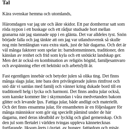
Tal
Kära svenskar hemma och utomlands,
Häromdagen var jag ute och åkte skidor. Ett par domherrar satt som
röda nypon i ett buskage och ett rådjur studsade bort mellan
granarna när jag stannade upp i en glänta. Det var alldeles tyst. Snön
började falla och jag tänkte att om jag var utlandssvensk så skulle
nog min hemlängtan vara extra stark, just de här dagarna. Och det är
väl många faktorer som spelar in: barndomsminnen, traditioner, den
känslan av renhet och frid som kyla och ett snötäckt landskap ger.
Men det är också en kombination av religiös högtid, familjesamvaro
och avspänning efter ett hektiskt och arbetsfyllt år.
Fast egentligen innebär och betyder julen så olika ting. Det finns
många slags jular, inte bara den privilegierade julens rimfrost och
snö där vi samlas med familj och vänner kring dukade bord till en
traditionell helg i lycka och harmoni. Det finns andra jular också,
som kanske kommer lite i skymundan i våra medvetanden bakom
glitter och levande ljus. Fattiga jular, både andligt och materiellt.
Och det finns ensamma jular, för ensamheten är en följeslagare för
många människor som gör sig speciellt påmind under de här
dagarna, med deras idealbild av lycklig och glad gemenskap. Och
den jul som flertalet i världen tvingas uppleva kännetecknas
fortfarande, liksom årets i övrigt, av hunger, fattigdom och misär.