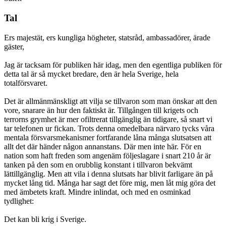
Tal
Ers majestät, ers kungliga högheter, statsråd, ambassadörer, ärade
gäster,
Jag är tacksam för publiken här idag, men den egentliga publiken för
detta tal är så mycket bredare, den är hela Sverige, hela
totalförsvaret.
Det är allmänmänskligt att vilja se tillvaron som man önskar att den
vore, snarare än hur den faktiskt är. Tillgången till krigets och
terrorns grymhet är mer ofiltrerat tillgänglig än tidigare, så snart vi
tar telefonen ur fickan. Trots denna omedelbara närvaro tycks våra
mentala försvarsmekanismer fortfarande låna många slutsatsen att
allt det där händer någon annanstans. Där men inte här. För en
nation som haft freden som angenäm följeslagare i snart 210 år är
tanken på den som en orubblig konstant i tillvaron bekvämt
lättillgänglig. Men att vila i denna slutsats har blivit farligare än på
mycket lång tid. Många har sagt det före mig, men låt mig göra det
med ämbetets kraft. Mindre inlindat, och med en osminkad
tydlighet:
Det kan bli krig i Sverige.