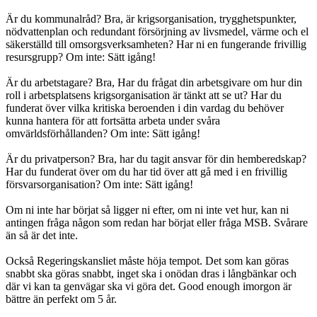
Är du kommunalråd? Bra, är krigsorganisation, trygghetspunkter,
nödvattenplan och redundant försörjning av livsmedel, värme och el
säkerställd till omsorgsverksamheten? Har ni en fungerande frivillig
resursgrupp? Om inte: Sätt igång!
Är du arbetstagare? Bra, Har du frågat din arbetsgivare om hur din
roll i arbetsplatsens krigsorganisation är tänkt att se ut? Har du
funderat över vilka kritiska beroenden i din vardag du behöver
kunna hantera för att fortsätta arbeta under svåra
omvärldsförhållanden? Om inte: Sätt igång!
Är du privatperson? Bra, har du tagit ansvar för din hemberedskap?
Har du funderat över om du har tid över att gå med i en frivillig
försvarsorganisation? Om inte: Sätt igång!
Om ni inte har börjat så ligger ni efter, om ni inte vet hur, kan ni
antingen fråga någon som redan har börjat eller fråga MSB. Svårare
än så är det inte.
Också Regeringskansliet måste höja tempot. Det som kan göras
snabbt ska göras snabbt, inget ska i onödan dras i långbänkar och
där vi kan ta genvägar ska vi göra det. Good enough imorgon är
bättre än perfekt om 5 år.