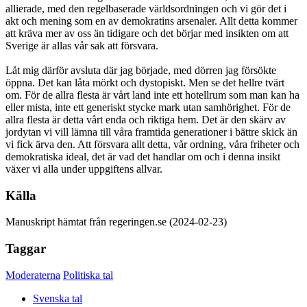
allierade, med den regelbaserade världsordningen och vi gör det i
akt och mening som en av demokratins arsenaler. Allt detta kommer
att kräva mer av oss än tidigare och det börjar med insikten om att
Sverige är allas vår sak att försvara.
Låt mig därför avsluta där jag började, med dörren jag försökte
öppna. Det kan låta mörkt och dystopiskt. Men se det hellre tvärt
om. För de allra flesta är vårt land inte ett hotellrum som man kan ha
eller mista, inte ett generiskt stycke mark utan samhörighet. För de
allra flesta är detta vårt enda och riktiga hem. Det är den skärv av
jordytan vi vill lämna till våra framtida generationer i bättre skick än
vi fick ärva den. Att försvara allt detta, vår ordning, våra friheter och
demokratiska ideal, det är vad det handlar om och i denna insikt
växer vi alla under uppgiftens allvar.
Källa
Manuskript hämtat från regeringen.se (2024-02-23)
Taggar
Moderaterna
Politiska tal
Svenska tal