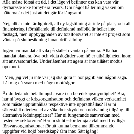
Alla måste förstå att tid, i det läge vi befinner oss kan vara vår
dyrbaraste icke förnybara resurs. Om något håller mig vaken om
nätterna är det just att det går för långsamt.
Nej, allt är inte färdigutrett, all ny lagstiftning är inte på plats, och all
finansiering i förhållande till definierad målbild är heller inte
fastlagd, men uppbyggnaden av totalförsvaret är inte ett projekt som
väntar på slutbesiktning innan driftsättning.
Ingen har mandat att vila på stället i väntan på andra. Alla har
mandat planera, öva och vidta åtgärder som höjer uthålligheten inom
sitt ansvarsområde. Underlåtenhet att agera är inte tillåtet modus
operandi.
”Men, jag vet ju inte var jag ska göra?” hör jag ibland någon säga.
Låt mig då svara med några motfrågor.
Är du ledande befattningshavare i en beredskapsmyndighet? Bra,
har ni byggt er krigsorganisation och definierat vilken verksamhet
som måste upprätthållas respektive inte upprätthållas? Har ni
säkerställt efterlevnad av säkerhetsskydd och nödvändig tillgång till
alternativa ledningsplatser? Har ni fungerande samverkan med
resten av sektorerna? Har ni slutit erforderliga avtal med frivilliga
försvarsorganisationer för att kunna bemanna tillkommande
uppgifter vid höjd beredskap? Om inte: Sätt igång!