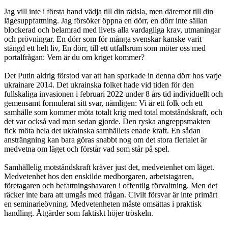
Jag vill inte i första hand vädja till din rädsla, men däremot till din
lägesuppfattning. Jag försöker öppna en dörr, en dörr inte sällan
blockerad och belamrad med livets alla vardagliga krav, utmaningar
och prövningar. En dörr som för många svenskar kanske varit
stängd ett helt liv, En dörr, till ett utfallsrum som möter oss med
portalfrågan: Vem är du om kriget kommer?
Det Putin aldrig förstod var att han sparkade in denna dörr hos varje
ukrainare 2014. Det ukrainska folket hade vid tiden för den
fullskaliga invasionen i februari 2022 under 8 års tid individuellt och
gemensamt formulerat sitt svar, nämligen: Vi är ett folk och ett
samhälle som kommer möta totalt krig med total motståndskraft, och
det var också vad man sedan gjorde. Den ryska angreppsmakten
fick möta hela det ukrainska samhällets enade kraft. En sådan
ansträngning kan bara göras snabbt nog om det stora flertalet är
medvetna om läget och förstår vad som står på spel.
Samhällelig motståndskraft kräver just det, medvetenhet om läget.
Medvetenhet hos den enskilde medborgaren, arbetstagaren,
företagaren och befattningshavaren i offentlig förvaltning. Men det
räcker inte bara att umgås med frågan. Civilt försvar är inte primärt
en seminarieövning. Medvetenheten måste omsättas i praktisk
handling. Åtgärder som faktiskt höjer tröskeln.