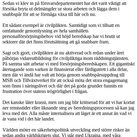
Sedan vi klev in på försvarsdepartementet har det varit viktigt att
försöka bryta ut delmängder ur stora arbeten och lägga dem i
snabbspår för att se förmåga växa till här och nu.
Ett sådant exempel är civilplikten. Samtidigt som vi tillsatt en
omfattande genomlysning av hela samhällets
personalförsörjningsbehov vid höjd beredskap har vi brutit ut
sektorer där det finns förutsättning att gå snabbare fram.
Sagt och gjort, civilplikten är nu aktiverad och redan under året
påbörjas vidareutbildning för civilpliktiga inom räddningstjänsten.
På samma sätt arbetar vi med försörjningsberedskapen. Ett gigantiskt
återtagande som varken är finansierat eller färdigutrett i alla delar,
men där vi ändå har valt att börja genom snabbspårsuppdrag till
MSB och Tillväxtverket för att också möta det stora engagemang
som finns i näringslivet och där det på goda grunder funnits en
frustration över statens trögrörlighet i frågan.
Det kanske låter krasst, men om jag blir kritiserad för att vi har kortat
ner remisstider eller liknande steg av beredningsprocessen så kan jag
leva med det. Alla måste internalisera att läget är ett annat än vad vi
är vana vid i det här landet.
Världen möter en säkerhetspolitisk utveckling med större risker än
sedan andra världskrigets slut. Vi står med Ukraina, med våra