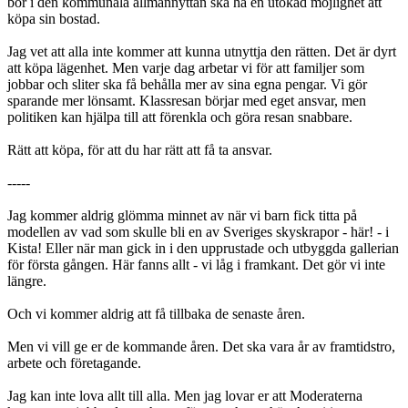
bor i den kommunala allmännyttan ska ha en utökad möjlighet att
köpa sin bostad.
Jag vet att alla inte kommer att kunna utnyttja den rätten. Det är dyrt
att köpa lägenhet. Men varje dag arbetar vi för att familjer som
jobbar och sliter ska få behålla mer av sina egna pengar. Vi gör
sparande mer lönsamt. Klassresan börjar med eget ansvar, men
politiken kan hjälpa till att förenkla och göra resan snabbare.
Rätt att köpa, för att du har rätt att få ta ansvar.
-----
Jag kommer aldrig glömma minnet av när vi barn fick titta på
modellen av vad som skulle bli en av Sveriges skyskrapor - här! - i
Kista! Eller när man gick in i den upprustade och utbyggda gallerian
för första gången. Här fanns allt - vi låg i framkant. Det gör vi inte
längre.
Och vi kommer aldrig att få tillbaka de senaste åren.
Men vi vill ge er de kommande åren. Det ska vara år av framtidstro,
arbete och företagande.
Jag kan inte lova allt till alla. Men jag lovar er att Moderaterna