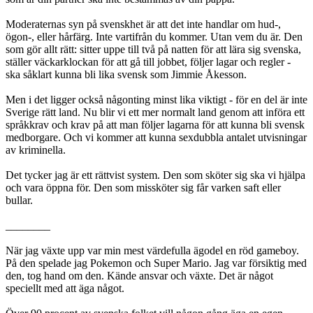
Moderaternas syn på svenskhet är att det inte handlar om hud-,
ögon-, eller hårfärg. Inte vartifrån du kommer. Utan vem du är. Den
som gör allt rätt: sitter uppe till två på natten för att lära sig svenska,
ställer väckarklockan för att gå till jobbet, följer lagar och regler -
ska såklart kunna bli lika svensk som Jimmie Åkesson.
Men i det ligger också någonting minst lika viktigt - för en del är inte
Sverige rätt land. Nu blir vi ett mer normalt land genom att införa ett
språkkrav och krav på att man följer lagarna för att kunna bli svensk
medborgare. Och vi kommer att kunna sexdubbla antalet utvisningar
av kriminella.
Det tycker jag är ett rättvist system. Den som sköter sig ska vi hjälpa
och vara öppna för. Den som missköter sig får varken saft eller
bullar.
________
När jag växte upp var min mest värdefulla ägodel en röd gameboy.
På den spelade jag Pokemon och Super Mario. Jag var försiktig med
den, tog hand om den. Kände ansvar och växte. Det är något
speciellt med att äga något.