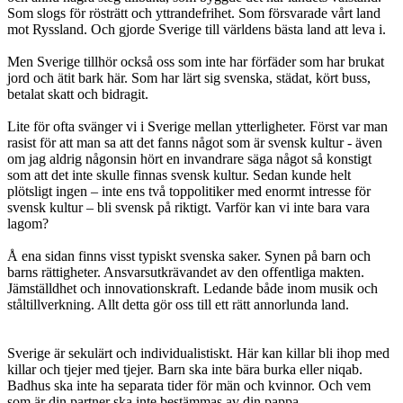
Som slogs för rösträtt och yttrandefrihet. Som försvarade vårt land
mot Ryssland. Och gjorde Sverige till världens bästa land att leva i.
Men Sverige tillhör också oss som inte har förfäder som har brukat
jord och ätit bark här. Som har lärt sig svenska, städat, kört buss,
betalat skatt och bidragit.
Lite för ofta svänger vi i Sverige mellan ytterligheter. Först var man
rasist för att man sa att det fanns något som är svensk kultur - även
om jag aldrig någonsin hört en invandrare säga något så konstigt
som att det inte skulle finnas svensk kultur. Sedan kunde helt
plötsligt ingen – inte ens två toppolitiker med enormt intresse för
svensk kultur – bli svensk på riktigt. Varför kan vi inte bara vara
lagom?
Å ena sidan finns visst typiskt svenska saker. Synen på barn och
barns rättigheter. Ansvarsutkrävandet av den offentliga makten.
Jämställdhet och innovationskraft. Ledande både inom musik och
ståltillverkning. Allt detta gör oss till ett rätt annorlunda land.
Sverige är sekulärt och individualistiskt. Här kan killar bli ihop med
killar och tjejer med tjejer. Barn ska inte bära burka eller niqab.
Badhus ska inte ha separata tider för män och kvinnor. Och vem
som är din partner ska inte bestämmas av din pappa.