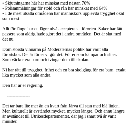
• Skjutningarna här har minskat med nästan 70%
• Polisanmälningar för stöld och rån har minskat med 64%
• I de mest utsatta områdena har människors upplevda trygghet ökat
som mest
Allt för länge har en lägre nivå accepterats i förorten. Saker har fått
passera som aldrig hade gjort det i andra områden. Det är slut med
det nu.
Dom största vinnarna på Moderaternas politik har varit alla
förortsbor. Det är för er vi gör det. För er som kämpar och sliter.
Som väcker era barn och tvingar dem till skolan.
Ni har rätt till trygghet, frihet och en bra skolgång för era barn, exakt
lika mycket som alla andra.
Den här är er regering.
—----------------
Det tar bara lite mer än en kvart från Järva till stan med blå linjen.
Men kulturellt är avståndet mycket, mycket längre. Och ännu längre
är avståndet till Utrikesdepartementet, där jag i snart två år varit
minister.