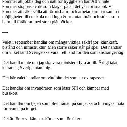
kommer att jobba dag och natt för tryggheten här. Att vi inte
kommer stoppas av de som klagar på att det går för snabbt. Vi
kommer att säkerställa att förortsbarn- och arbetarbarn har samma
möjligheter till en skola med lugn & ro - utan bråk och stök - som
barn till föräldrar med stora plånböcker.
—-
Valet i september handlar om många viktiga sakfrågor: kärnkraft,
bistånd och infrastruktur. Men större saker står på spel. Det handlar
om vilket land Sverige ska vara - ett land för den som anstränger sig.
Det handlar inte om jag ska vara minister i fyra år till. Ärligt talat
klarar sig Sverige utan mig.
Det här valet handlar om vårdbiträdet som tar extrapasset.
Det handlar om invandraren som läser SFI och kämpar med
busskort.
Det handlar om tjejen som blivit rånad på sin jacka och tvingas möta
förövaren på torget.
Det är för er vi kämpar. För er som försöker.