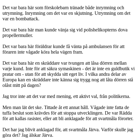
Det var bara här som förskolebarn tränade både inrymning och
utrymning. Inrymning om det var en skjutning. Utrymning om det
var en bombattack.
Det var bara här man kunde vänja sig vid polishelikopterns dova
propellermuller.
Det var bara här föräldrar kunde få vänta på ambulansen för att
föraren inte vågade köra hela vägen fram.
Det var bara här en skräddare var tvungen att låsa dörren mellan
varje kund. Inte för att säkra symaskinen - det är inte en guldbutik vi
pratar om - utan för att skydda sitt eget liv. I vilka andra delar av
Europa kan en skräddare inte känna sig trygg nog att låta dörren stå
olåst mitt på dagen?
Jag tror inte att det var med mening, ett aktivt val, från politikerna.
Men man lät det ske. Tittade åt ett annat håll. Vågade inte fatta de
tuffa beslut som krävdes för att stoppa utvecklingen. De var Rädda
för att kallas rasister, eller att bli anklagade för att svartmåla förorter.
Det har jag blivit anklagad för, att svartmåla Järva. Varför skulle jag
göra det? Jag älskar Järva.