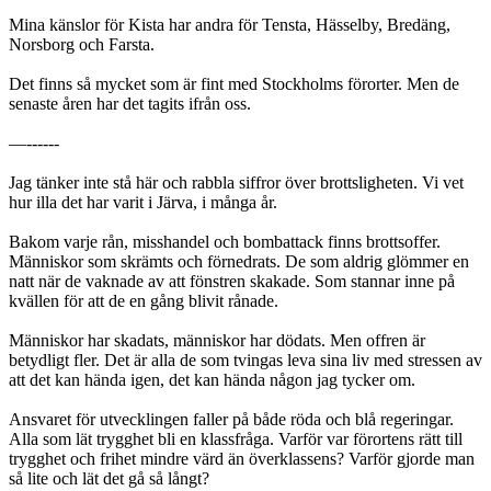
Mina känslor för Kista har andra för Tensta, Hässelby, Bredäng,
Norsborg och Farsta.
Det finns så mycket som är fint med Stockholms förorter. Men de
senaste åren har det tagits ifrån oss.
—------
Jag tänker inte stå här och rabbla siffror över brottsligheten. Vi vet
hur illa det har varit i Järva, i många år.
Bakom varje rån, misshandel och bombattack finns brottsoffer.
Människor som skrämts och förnedrats. De som aldrig glömmer en
natt när de vaknade av att fönstren skakade. Som stannar inne på
kvällen för att de en gång blivit rånade.
Människor har skadats, människor har dödats. Men offren är
betydligt fler. Det är alla de som tvingas leva sina liv med stressen av
att det kan hända igen, det kan hända någon jag tycker om.
Ansvaret för utvecklingen faller på både röda och blå regeringar.
Alla som lät trygghet bli en klassfråga. Varför var förortens rätt till
trygghet och frihet mindre värd än överklassens? Varför gjorde man
så lite och lät det gå så långt?