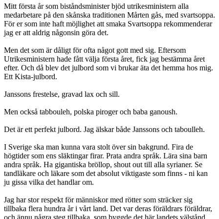
Mitt första år som biståndsminister bjöd utrikesministern alla
medarbetare på den skånska traditionen Mårten gås, med svartsoppa.
För er som inte haft möjlighet att smaka Svartsoppa rekommenderar
jag er att aldrig någonsin göra det.
Men det som är dåligt för ofta något gott med sig. Eftersom
Utrikesministern hade fått välja första året, fick jag bestämma året
efter. Och då blev det julbord som vi brukar äta det hemma hos mig.
Ett Kista-julbord.
Janssons frestelse, gravad lax och sill.
Men också tabbouleh, polska piroger och baba ganoush.
Det är ett perfekt julbord. Jag älskar både Janssons och taboulleh.
I Sverige ska man kunna vara stolt över sin bakgrund. Fira de
högtider som ens släktingar firar. Prata andra språk. Lära sina barn
andra språk. Ha gigantiska bröllop, shout out till alla syrianer. Se
tandläkare och läkare som det absolut viktigaste som finns - ni kan
ju gissa vilka det handlar om.
Jag har stor respekt för människor med rötter som sträcker sig
tillbaka flera hundra år i vårt land. Det var deras föräldrars föräldrar,
och ännu några steg tillbaka, som byggde det här landets välstånd.