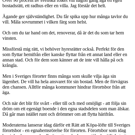
Över 90 procent av svenska folket vill någon gång äga en egen
bostadsrätt, ett radhus eller en villa. Jag förstår det helt.
Ägande ger självständighet. Du får spika upp hur många tavlor du
vill. Måla sovrummet i vilken färg som helst.
Och om du tar hand om det, renoverar, då är det du som tar hem
vinsten.
Missförstå mig rätt, vi behöver hyresrätter också. Perfekt för den
som flyttar hemifrån eller kanske flyttar från ett annat land eller en
annan stad. Och för dem som känner att de inte vill hålla på och
krångla.
Men i Sveriges förorter finns många som skulle vilja äga sin
lägenhet. De vill ha hela ansvaret för sin bostad. Men de förvägras
den chansen. Alltför många kommuner hindrar förortsbor från att
äga.
Och när det blir för svårt - eller till och med omöjligt - att följa sin
dröm om ett egenägt boende i den egna stadsdelen som man älskar.
Då går man istället runt och drömmer om att flytta härifrån.
Moderaterna lanserar idag därför ett Rätt att Köpa-löfte till Sveriges
förortsbor - en egnahemsrörelse för förorten. Förortsbor som idag