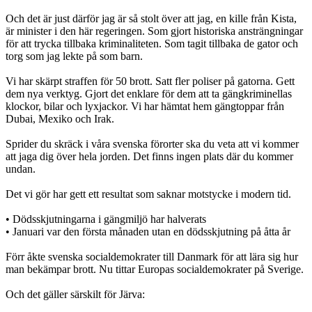
Och det är just därför jag är så stolt över att jag, en kille från Kista,
är minister i den här regeringen. Som gjort historiska ansträngningar
för att trycka tillbaka kriminaliteten. Som tagit tillbaka de gator och
torg som jag lekte på som barn.
Vi har skärpt straffen för 50 brott. Satt fler poliser på gatorna. Gett
dem nya verktyg. Gjort det enklare för dem att ta gängkriminellas
klockor, bilar och lyxjackor. Vi har hämtat hem gängtoppar från
Dubai, Mexiko och Irak.
Sprider du skräck i våra svenska förorter ska du veta att vi kommer
att jaga dig över hela jorden. Det finns ingen plats där du kommer
undan.
Det vi gör har gett ett resultat som saknar motstycke i modern tid.
• Dödsskjutningarna i gängmiljö har halverats
• Januari var den första månaden utan en dödsskjutning på åtta år
Förr åkte svenska socialdemokrater till Danmark för att lära sig hur
man bekämpar brott. Nu tittar Europas socialdemokrater på Sverige.
Och det gäller särskilt för Järva: