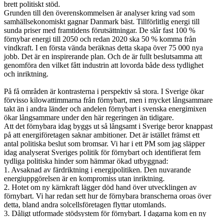
brett politiskt stöd.
Grunden till den överenskommelsen är analyser kring vad som
samhällsekonomiskt gagnar Danmark bäst. Tillförlitlig energi till
sunda priser med framtidens förutsättningar. De slår fast 100 %
förnybar energi till 2050 och redan 2020 ska 50 % komma från
vindkraft. I en första vända beräknas detta skapa över 75 000 nya
jobb. Det är en inspirerande plan. Och de är fullt beslutsamma att
genomföra den vilket fått industrin att lovorda både dess tydlighet
och inriktning.
På få områden är kontrasterna i perspektiv så stora. I Sverige ökar
förvisso kilowattimmarna från förnybart, men i mycket långsammare
takt än i andra länder och andelen förnybart i svenska energimixen
ökar långsammare under den här regeringen än tidigare.
Att det förnybara idag byggs ut så långsamt i Sverige beror knappast
på att energiföretagen saknar ambitioner. Det är istället främst ett
antal politiska beslut som bromsar. Vi har i ett PM som jag släpper
idag analyserat Sveriges politik för förnybart och identifierat fem
tydliga politiska hinder som hämmar ökad utbyggnad:
1. Avsaknad av färdriktning i energipolitiken. Den nuvarande
energiuppgörelsen är en kompromiss utan inriktning.
2. Hotet om ny kärnkraft lägger död hand över utvecklingen av
förnybart. Vi har redan sett hur de förnybara branscherna oroas över
detta, bland andra solcellsföretagen flyttar utomlands.
3. Dåligt utformade stödsystem för förnybart. I dagarna kom en ny