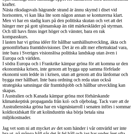
krafter.
Nästa riksdagsvals hägrande strand är ännu skymd i diset vid
horisonten, vi kan lika lite som någon annan se konturerna klart.
Men vi har en stadig kurs på den politiska skutan och vet att det
hänger mer på gott sjömanskap än rätt märkeskläder på styrman.
Och till havs finns inget höger och vänster, bara en rak
kompasskurs.
I lasten har vi gröna idéer för hållbar samhällsutveckling, äkta och
genomförbara framtidsvisioner. Det är en allt mer eftertraktad vara,
inte bara i Sveriges visionslösa politiska landskap utan även i
Europa och världen.
I södra Europa och i Frankrike kämpar gröna för att komma ur den
ekonomiska krisen, inte genom att bygga upp samma förfelade
ekonomi som ledde in i krisen, utan att genom att dra lärdomar och
bygga mer hållbart. Inte bara ordning och reda utan också
strategiska satsningar där framtidsjobb och hållbar utveckling kan
skapas.
I Australien och Kanada kämpar gröna mot förhärskande
klimatskeptisk propaganda från kol- och oljebolag. Tack vare att de
Australiensiska gröna har en vägmästarroll i senaten införs i sommar
koldioxidskatt för att kolindustrin ska börja betala sina
miljökostnader.
Jag vet som ni att mycket av det som händer i vår omvärld ser inte
bra ut, på många håll går det åt fel håll och jag har under året ofta