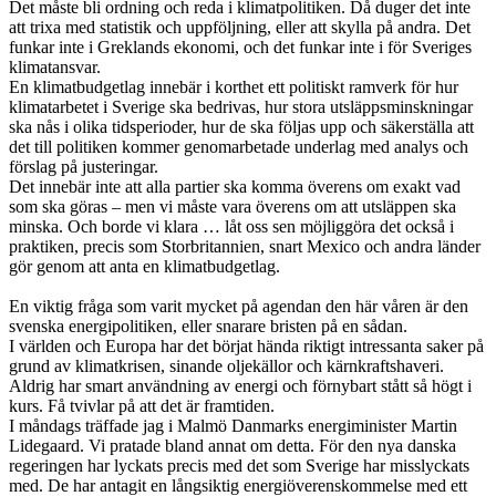
Det måste bli ordning och reda i klimatpolitiken. Då duger det inte
att trixa med statistik och uppföljning, eller att skylla på andra. Det
funkar inte i Greklands ekonomi, och det funkar inte i för Sveriges
klimatansvar.
En klimatbudgetlag innebär i korthet ett politiskt ramverk för hur
klimatarbetet i Sverige ska bedrivas, hur stora utsläppsminskningar
ska nås i olika tidsperioder, hur de ska följas upp och säkerställa att
det till politiken kommer genomarbetade underlag med analys och
förslag på justeringar.
Det innebär inte att alla partier ska komma överens om exakt vad
som ska göras – men vi måste vara överens om att utsläppen ska
minska. Och borde vi klara … låt oss sen möjliggöra det också i
praktiken, precis som Storbritannien, snart Mexico och andra länder
gör genom att anta en klimatbudgetlag.
En viktig fråga som varit mycket på agendan den här våren är den
svenska energipolitiken, eller snarare bristen på en sådan.
I världen och Europa har det börjat hända riktigt intressanta saker på
grund av klimatkrisen, sinande oljekällor och kärnkraftshaveri.
Aldrig har smart användning av energi och förnybart stått så högt i
kurs. Få tvivlar på att det är framtiden.
I måndags träffade jag i Malmö Danmarks energiminister Martin
Lidegaard. Vi pratade bland annat om detta. För den nya danska
regeringen har lyckats precis med det som Sverige har misslyckats
med. De har antagit en långsiktig energiöverenskommelse med ett