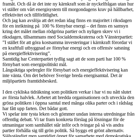
framåt. Och då är det inte ny kärnkraft som är nyckelfrågan utan hur
vi ställer om vårt energisystem till morgondagens krav på hållbarhet,
effektivitet och tillförlitlighet.
Och jag kan avslöja att det redan idag finns en majoritet i riksdagen
för en inriktning på 100 % förnybar energi – det finns en samsyn
kring det målet mellan rödgröna partier och nyligen skrev vi i
riksdagen, tillsammans med Socialdemokraterna och Vänsterpartiet:
”I stället för att göra kostsamma investeringar i kärnkraft förordar vi
en kraftfull utbyggnad av förnybar energi och en offensiv satsning
på energieffektivisering”.
Samtidig har Centerpartiet tydlig sagt att de som parti har 100 %
förnybart som energipolitiskt mål.
Långsiktiga spelregler för förnybart och energieffektivisering kan
inte vänta. Om det behöver Sverige breda energisamtal. Det är
miljöpartiets framtidsbesked.
I den cykliska tidräkning som politiken verkar i har vi nu nått slutet
av första halvlek. Arbetet att bredda organisationen och utveckla den
gröna politiken i öppna samtal med många olika parter och i rådslag
har fått upp farten. Det bådar gott.
Vi spelar inte tysta leken och gömmer undan interna utredningar från
offentlig debatt. Vi tar fram konkreta förslag på lösningar för de
utmaningar som samhället står inför och tvingar på så vis andra
partier förhålla sig till grön politik. Så byggs ett grönt alternativ.
Självständigt men samtidigt öppet för samarbete med demokratiska