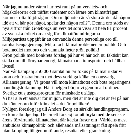
När jag nu under våren har rest runt på universitets- och
högskoleorter och träffat studenter och lärare om klimatfrågan
kommer ofta följdfrågan ”Om miljöhoten är så stora är det då någon
idé att vi här gör något, spelar det någon roll?”. Denna oro stöds av
nya siffror från Göteborgs universitet som visar att hela 81 procent
av svenska folket oroar sig för klimatförändringarna.
Miljöpartiets uppgift är att omvandla denna personliga oro till
samhällsengagemang. Miljö- och klimatproblemen är politik. Och
botemedlet mot oro och vanmakt heter grön politik!
Grön politik med konkreta förslag på hur vi här och nu faktiskt kan
ställa om till förnybar energi, klimatsmarta transporter och hållbar
livsstil.
När vår kampanj 250 000-samtal nu tar fokus på klimat riktar vi
oron och frustrationen mot dess verkliga källa: en oansvarig
Alliansregering. Vi gröna vill möta klimathotet och bota regeringens
handlingsförlamning. Här i helgen börjar vi genom att ordinera
Sverige ett sjustegsprogram för minskade utsläpp.
Vi har alla ett ansvar för miljön, men det är inte dig det är fel på när
du känner oro inför klimatet – det är politiken!
Nyligen föreslog jag till Anders Borg ett särskilt handlingsprogram,
en klimatbudgetlag. Det är ett förslag för att bryta med de senaste
årens förvirrande klimatdebatt där käcka fraser om ’Världens mest
ambitiösa klimatpolitik’ och allehanda målsättningar fått spela fritt
utan koppling till genomförande, resultat eller granskning.