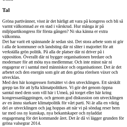
Tal
Gröna partivänner, visst är det härligt att vara på kongress och bli så
varmt välkomnad av en stad i vårskrud. Hur många är på
miljöpartikongress för första gången? Ni ska känna er extra
välkomna.
Det har varit ett spännande år sedan sist. Det stora arbete som ni gör
i alla de kommuner och landsting där ni sliter i majoritet för att
verkställa grön politik. På alla de platser där ni driver på i
opposition. Överallt där ni bygger organisationen bredare och
modernare för att möta nya medlemmar. Och inte minst när ni
engagerar er i samtal med människor och organisationer. Det är det
arbetet och den energin som gör att den gröna rörelsen växer och
utvecklas.
Med den här kongressen fortsätter vi den utvecklingen. Ett särskilt
grepp tas för att lyfta klimatpolitiken. Vi gör det genom öppna
samtal med dem som vill här i Umeå, på torget eller här kring
kongressanläggningen, och genom god diskussion om utvecklingen
av en ännu starkare klimatpolitik för vårt parti. Ni är alla en viktig
del av utvecklingen och jag hoppas att när vi på söndag reser hem
tar med oss ny kunskap, nya bekantskaper och nyladdat
engagemang för det kommande året. Det år då vi lägger grunden för
gröna valsegrar 2014.