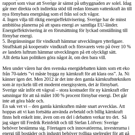
rapport som visar att Sverige är sämst på utbyggnaden av solel. Idag
går mer direkta och indirekta stöd till redan lönsam vattenkraft än till
nya förnybara energislag som el från sol och vågor.
4. Ingen vilja till riktig energieffektivisering. Sverige har de minst
ambitiösa planerna på att spara energi av samtliga EU-länder.
Energieffektivisering är en förutsättning för lyckad omställning till
förnybar energi.
5. Begränsningar för vindkraft hämmar utvecklingen ytterligare.
Straffskatt på kooperativ vindkraft och försvarets veto på över 10 %
av landets luftrum hämmar utvecklingen på ett olyckligt sätt.
Allt detta kan politiken göra något åt, om den bara vill.
Men under våren har den svenska energidebatten känts som ett eko
från 70-talets ”vi måste bygga ny kärnkraft för att klara oss”. Ja. Ni
känner igen det. Men 2012 är det inte den gamla kärnkraftstekniken
som är nyckeln till ett modernt energisystem, det är förnybart.
Sverige står inför ett vägval – stora kostnader för ny kärnkraft eller
satsningar för att nå målet 100 % procent förnybar energi. Det går
inte att göra både och.
En sak vet vi – den gamla kärnkraften måste snart avvecklas. Att
hoppas att vi kan fortsätta använda avbetald och billig kärnkraft
finns helt enkelt inte, även om en del i debatten verkar tro det. Så
jag säger till Fredrik Reinfeldt och till Stefan Löfven: Sverige
behöver bestämma sig. Företagen och innovatörerna, investerarna i
energi till bostäder och industri behöver tydliga spelregler för att gå