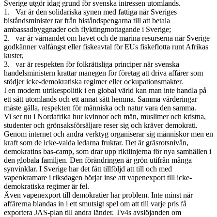
Sverige utgör idag grund för svenska intressen utomlands.
1. Var är den solidariska synen med fattiga när Sveriges
biståndsminister tar från biståndspengarna till att betala
ambassadbyggnader och flyktingmottagande i Sverige;
2. var är värnandet om havet och de marina resurserna när Sverige
godkänner valfångst eller fiskeavtal för EUs fiskeflotta runt Afrikas
kuster,
3. var är respekten för folkrättsliga principer när svenska
handelsministern krattar manegen för företag att driva affärer som
stödjer icke-demokratiska regimer eller ockupationsmakter.
I en modern utrikespolitik i en global värld kan man inte handla på
ett sätt utomlands och ett annat sätt hemma. Samma värderingar
måste gälla, respekten för människa och natur vara den samma.
Vi ser nu i Nordafrika hur kvinnor och män, muslimer och kristna,
studenter och grönsaksförsäljare reser sig och kräver demokrati.
Genom internet och andra verktyg organiserar sig människor men en
kraft som de icke-valda ledarna fruktar. Det är gräsrotsnivån,
demokratins bas-camp, som drar upp riktlinjerna för nya samhällen i
den globala familjen. Den förändringen är grön utifrån många
synvinklar. I Sverige har det fått tillföljd att till och med
vapenkramare i riksdagen börjar inse att vapenexport till icke-
demokratiska regimer är fel.
Även vapenexport till demokratier har problem. Inte minst när
affärerna blandas in i ett smutsigt spel om att till varje pris få
exportera JAS-plan till andra länder. Tv4s avslöjanden om