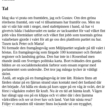
Tal
Idag ska vi prata om framtiden, jag och Gustav. Om den gröna
rörelsens framtid, om vad vi tillsammans har framför oss. Men nu
när vi står här mitt i steget, med stafettpinnen i hand, så har vi
givetvis båda i bakhuvudet en tanke av tacksamhet för vad vilket fint
jobb våra företrädare utfört och vilket fint jobb som tusentals gröna
valarbetare gjorde i valet för att ge oss den plattform partiet nu har.
Tusen tack Peter och Maria!
Ni formade den framgångsvåg som Miljöpartiet seglade på till valet i
höstas. En framgångsvåg som färgade 100 kommuner och flertalet
regioner och landsting gröna. Den bar inte in i Rosenbad men
ritande ändå om Sveriges politiska karta. Bort tvättades den gamla
bilden av en socialdemokratisk farbror som ensam regerar med
parlamentet som undersåte. Det tror jag många tycker är väldigt
skönt.
Ändå, att segla på en framgångsvåg är inte lätt. Risken finns att
färden slutar på en fjärran strand utan kontakt med det fastland där
det började. Att hålla en skuta på kurs uppe på en våg är svårt, det är
först i vågdalen rodret får kraft. Nu är en tid att hämta kraft. Vågen
har slängt upp oss på en klippa och vi sitter där i den ljumma
vårkvällen och ser ut över hav och land. Vart bär nästa resa?
Följer vi stranden till vänster finns lockande tal om trygghet,