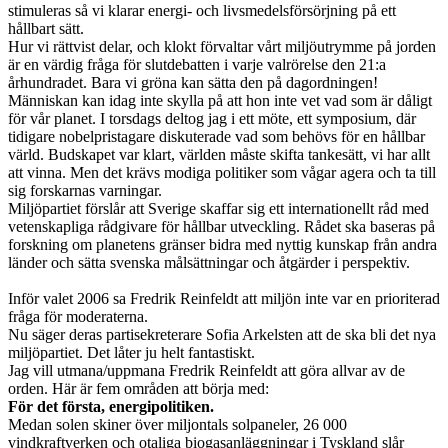
stimuleras så vi klarar energi- och livsmedelsförsörjning på ett
hållbart sätt.
Hur vi rättvist delar, och klokt förvaltar vårt miljöutrymme på jorden
är en värdig fråga för slutdebatten i varje valrörelse den 21:a
århundradet. Bara vi gröna kan sätta den på dagordningen!
Människan kan idag inte skylla på att hon inte vet vad som är dåligt
för vår planet. I torsdags deltog jag i ett möte, ett symposium, där
tidigare nobelpristagare diskuterade vad som behövs för en hållbar
värld. Budskapet var klart, världen måste skifta tankesätt, vi har allt
att vinna. Men det krävs modiga politiker som vågar agera och ta till
sig forskarnas varningar.
Miljöpartiet förslår att Sverige skaffar sig ett internationellt råd med
vetenskapliga rådgivare för hållbar utveckling. Rådet ska baseras på
forskning om planetens gränser bidra med nyttig kunskap från andra
länder och sätta svenska målsättningar och åtgärder i perspektiv.
Inför valet 2006 sa Fredrik Reinfeldt att miljön inte var en prioriterad
fråga för moderaterna.
Nu säger deras partisekreterare Sofia Arkelsten att de ska bli det nya
miljöpartiet. Det låter ju helt fantastiskt.
Jag vill utmana/uppmana Fredrik Reinfeldt att göra allvar av de
orden. Här är fem områden att börja med:
För det första, energipolitiken.
Medan solen skiner över miljontals solpaneler, 26 000
vindkraftverken och otaliga biogasanläggningar i Tyskland slår