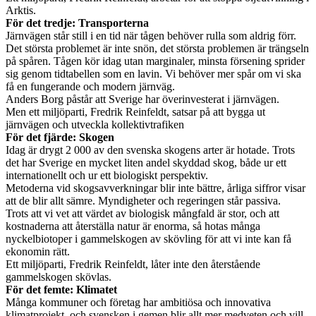
Arktis.
För det tredje: Transporterna
Järnvägen står still i en tid när tågen behöver rulla som aldrig förr.
Det största problemet är inte snön, det största problemen är trängseln
på spåren. Tågen kör idag utan marginaler, minsta försening sprider
sig genom tidtabellen som en lavin. Vi behöver mer spår om vi ska
få en fungerande och modern järnväg.
Anders Borg påstår att Sverige har överinvesterat i järnvägen.
Men ett miljöparti, Fredrik Reinfeldt, satsar på att bygga ut
järnvägen och utveckla kollektivtrafiken
För det fjärde: Skogen
Idag är drygt 2 000 av den svenska skogens arter är hotade. Trots
det har Sverige en mycket liten andel skyddad skog, både ur ett
internationellt och ur ett biologiskt perspektiv.
Metoderna vid skogsavverkningar blir inte bättre, årliga siffror visar
att de blir allt sämre. Myndigheter och regeringen står passiva.
Trots att vi vet att värdet av biologisk mångfald är stor, och att
kostnaderna att återställa natur är enorma, så hotas många
nyckelbiotoper i gammelskogen av skövling för att vi inte kan få
ekonomin rätt.
Ett miljöparti, Fredrik Reinfeldt, låter inte den återstående
gammelskogen skövlas.
För det femte: Klimatet
Många kommuner och företag har ambitiösa och innovativa
klimatprojekt, och svensken i gemen blir allt mer medveten och vill