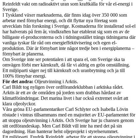
Reinfeldt vakt om radioaktivt uran som kraftkälla för vår el-energi i
Sverige.
I Tyskland växer marknaderna, där finns idag över 350 000 som
arbetar med förnybar energi, och dit flyttar nya företag som
utvecklats från forskning i Sverige. Kostnaderna för installerad sol-el
har halverats på fem år, vindkraften har etablerat sig som en av de
billigaste el-producenterna och i tidningsstället trängs tidningarna där
vanliga tyskar får råd om energieffektivisering och egen el-
produktion. Där är förnybart inte något tredje ben i energiplanerna –
förnybart är planerna.
Om Sverige inte ser potentialen i att spara el, om Sverige ska ta
omvägen förbi mer kärnkraft, då får vi aldrig en grön omställning.
Ett miljöparti säger nej till kärnkraft och uranbrytning och ja till
100% förnybar energi.
För det andra:
Oljeutvinning i Arktis.
Carl Bildt tog nyligen över ordförandeklubban i arktiska rådet.
Arktis är ett av de områden på jorden som drabbas hårdast av
klimatförändringar. Det marina livet i har också extremet svårt att
klara oljeolyckor.
Våra gröna EU-parlamentariker Carl Schlyter och Isabella Lövin
röstade i vintras tillsammans med en majoritet av EU-parlamentet för
att stoppa oljeutvinning i Arktis. Och Sverige har ju chansen genom
sitt ordförandeskap. Men Carl Bildt vill inte ha med det på sin
dagordning. Han hanterar helst oljeprojekt i styrelserummet.
Ett miljöparti, Fredrik Reinfeldt, arbetar för att stoppa oljeutvinning i