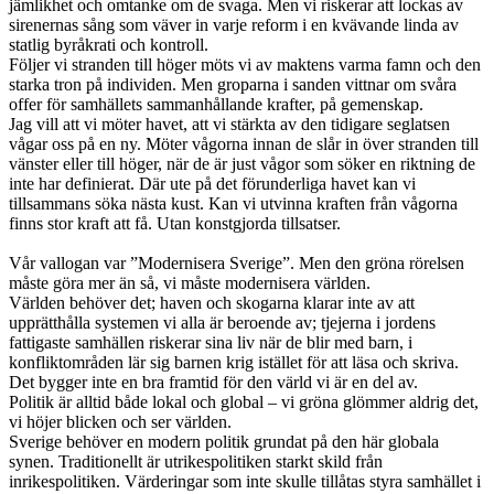
jämlikhet och omtanke om de svaga. Men vi riskerar att lockas av
sirenernas sång som väver in varje reform i en kvävande linda av
statlig byråkrati och kontroll.
Följer vi stranden till höger möts vi av maktens varma famn och den
starka tron på individen. Men groparna i sanden vittnar om svåra
offer för samhällets sammanhållande krafter, på gemenskap.
Jag vill att vi möter havet, att vi stärkta av den tidigare seglatsen
vågar oss på en ny. Möter vågorna innan de slår in över stranden till
vänster eller till höger, när de är just vågor som söker en riktning de
inte har definierat. Där ute på det förunderliga havet kan vi
tillsammans söka nästa kust. Kan vi utvinna kraften från vågorna
finns stor kraft att få. Utan konstgjorda tillsatser.
Vår vallogan var ”Modernisera Sverige”. Men den gröna rörelsen
måste göra mer än så, vi måste modernisera världen.
Världen behöver det; haven och skogarna klarar inte av att
upprätthålla systemen vi alla är beroende av; tjejerna i jordens
fattigaste samhällen riskerar sina liv när de blir med barn, i
konfliktområden lär sig barnen krig istället för att läsa och skriva.
Det bygger inte en bra framtid för den värld vi är en del av.
Politik är alltid både lokal och global – vi gröna glömmer aldrig det,
vi höjer blicken och ser världen.
Sverige behöver en modern politik grundat på den här globala
synen. Traditionellt är utrikespolitiken starkt skild från
inrikespolitiken. Värderingar som inte skulle tillåtas styra samhället i