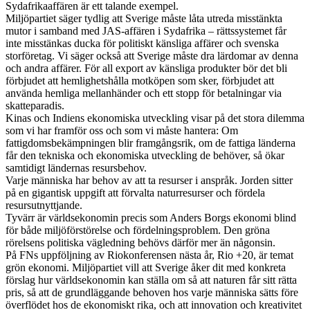
Sydafrikaaffären är ett talande exempel.
Miljöpartiet säger tydlig att Sverige måste låta utreda misstänkta
mutor i samband med JAS-affären i Sydafrika – rättssystemet får
inte misstänkas ducka för politiskt känsliga affärer och svenska
storföretag. Vi säger också att Sverige måste dra lärdomar av denna
och andra affärer. För all export av känsliga produkter bör det bli
förbjudet att hemlighetshålla motköpen som sker, förbjudet att
använda hemliga mellanhänder och ett stopp för betalningar via
skatteparadis.
Kinas och Indiens ekonomiska utveckling visar på det stora dilemma
som vi har framför oss och som vi måste hantera: Om
fattigdomsbekämpningen blir framgångsrik, om de fattiga länderna
får den tekniska och ekonomiska utveckling de behöver, så ökar
samtidigt ländernas resursbehov.
Varje människa har behov av att ta resurser i anspråk. Jorden sitter
på en gigantisk uppgift att förvalta naturresurser och fördela
resursutnyttjande.
Tyvärr är världsekonomin precis som Anders Borgs ekonomi blind
för både miljöförstörelse och fördelningsproblem. Den gröna
rörelsens politiska vägledning behövs därför mer än någonsin.
På FNs uppföljning av Riokonferensen nästa år, Rio +20, är temat
grön ekonomi. Miljöpartiet vill att Sverige åker dit med konkreta
förslag hur världsekonomin kan ställa om så att naturen får sitt rätta
pris, så att de grundläggande behoven hos varje människa sätts före
överflödet hos de ekonomiskt rika, och att innovation och kreativitet