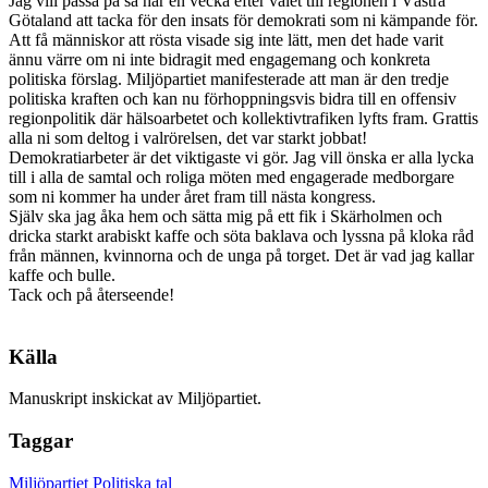
Jag vill passa på så här en vecka efter valet till regionen i Västra
Götaland att tacka för den insats för demokrati som ni kämpande för.
Att få människor att rösta visade sig inte lätt, men det hade varit
ännu värre om ni inte bidragit med engagemang och konkreta
politiska förslag. Miljöpartiet manifesterade att man är den tredje
politiska kraften och kan nu förhoppningsvis bidra till en offensiv
regionpolitik där hälsoarbetet och kollektivtrafiken lyfts fram. Grattis
alla ni som deltog i valrörelsen, det var starkt jobbat!
Demokratiarbeter är det viktigaste vi gör. Jag vill önska er alla lycka
till i alla de samtal och roliga möten med engagerade medborgare
som ni kommer ha under året fram till nästa kongress.
Själv ska jag åka hem och sätta mig på ett fik i Skärholmen och
dricka starkt arabiskt kaffe och söta baklava och lyssna på kloka råd
från männen, kvinnorna och de unga på torget. Det är vad jag kallar
kaffe och bulle.
Tack och på återseende!
Källa
Manuskript inskickat av Miljöpartiet.
Taggar
Miljöpartiet
Politiska tal