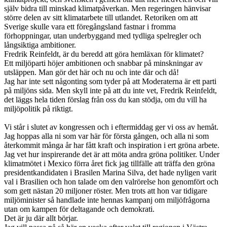
själv bidra till minskad klimatpåverkan. Men regeringen hänvisar
större delen av sitt klimatarbete till utlandet. Retoriken om att
Sverige skulle vara ett föregångsland fastnar i fromma
förhoppningar, utan underbyggand med tydliga spelregler och
långsiktiga ambitioner.
Fredrik Reinfeldt, är du beredd att göra hemläxan för klimatet?
Ett miljöparti höjer ambitionen och snabbar på minskningar av
utsläppen. Man gör det här och nu och inte där och då!
Jag har inte sett någonting som tyder på att Moderaterna är ett parti
på miljöns sida. Men skyll inte på att du inte vet, Fredrik Reinfeldt,
det läggs hela tiden förslag från oss du kan stödja, om du vill ha
miljöpolitik på riktigt.
Vi står i slutet av kongressen och i eftermiddag ger vi oss av hemåt.
Jag hoppas alla ni som var här för första gången, och alla ni som
återkommit många år har fått kraft och inspiration i ert gröna arbete.
Jag vet hur inspirerande det är att möta andra gröna politiker. Under
klimatmötet i Mexico förra året fick jag tillfälle att träffa den gröna
presidentkandidaten i Brasilen Marina Silva, det hade nyligen varit
val i Brasilien och hon talade om den valrörelse hon genomfört och
som gett nästan 20 miljoner röster. Men trots att hon var tidigare
miljöminister så handlade inte hennas kampanj om miljöfrågorna
utan om kampen för deltagande och demokrati.
Det är ju där allt börjar.