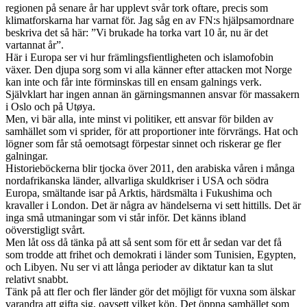
regionen på senare år har upplevt svår tork oftare, precis som
klimatforskarna har varnat för. Jag såg en av FN:s hjälpsamordnare
beskriva det så här: ”Vi brukade ha torka vart 10 år, nu är det
vartannat år”.
Här i Europa ser vi hur främlingsfientligheten och islamofobin
växer. Den djupa sorg som vi alla känner efter attacken mot Norge
kan inte och får inte förminskas till en ensam galnings verk.
Självklart har ingen annan än gärningsmannen ansvar för massakern
i Oslo och på Utøya.
Men, vi bär alla, inte minst vi politiker, ett ansvar för bilden av
samhället som vi sprider, för att proportioner inte förvrängs. Hat och
lögner som får stå oemotsagt förpestar sinnet och riskerar ge fler
galningar.
Historieböckerna blir tjocka över 2011, den arabiska våren i många
nordafrikanska länder, allvarliga skuldkriser i USA och södra
Europa, smältande isar på Arktis, härdsmälta i Fukushima och
kravaller i London. Det är några av händelserna vi sett hittills. Det är
inga små utmaningar som vi står inför. Det känns ibland
oöverstigligt svårt.
Men låt oss då tänka på att så sent som för ett år sedan var det få
som trodde att frihet och demokrati i länder som Tunisien, Egypten,
och Libyen. Nu ser vi att långa perioder av diktatur kan ta slut
relativt snabbt.
Tänk på att fler och fler länder gör det möjligt för vuxna som älskar
varandra att gifta sig, oavsett vilket kön. Det öppna samhället som