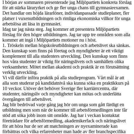
I början av sommaren presenterade jag Miljöpartiets konkreta förslag
för att stärka läraryrket och ge fler unga chans till gymnasieexamen.
Det handlar om höjda lärarlöner, individanpassade studieplaner, fler
platser i vuxenutbildningen och rimliga ekonomiska villkor för unga
arbetslösa att läsa in gymnasiet.
Idag tar jag nästa steg. Jag kommer att presentera Miljöpartiets
förslag för den högre utbildningen. Jag tar upp tre områden som alla
kommer att ingå i Miljöpartiets motioner nu i höst.
1. Tröskeln mellan högskoleutbildningen och arbetslivet ska sänkas.
Den kunskap som finns på företag och myndigheter är ett viktigt
komplement till alla studenters utveckling. Den kunskap som finns
hos våra studenter är viktig för näringslivets och samhällets olika
verksamheter. Mötet mellan akademi och praktik är en förutsättning
verklig utveckling.
Vi vill därför införa praktik på alla studieprogram. Vårt mål är att
alla som studerar på kandidatnivå ska kunna söka en praktikkurs på
10 veckor. Utöver det behöver Sverige fler karriärrcentra, där
studenter, näringsliv och myndigheter kan mötas och underlätta
övergången till arbetslivet.
Jag blir bedrövad varje gång jag hör om unga som gått färdigt en
utbildning men som när de kommer till arbetsförmedlingen inte får
stöd att söka jobb inom sitt område. Jag har i veckan kontaktat
företrädare för arbetsförmedling, akademikerfack och näringslivet
för att höra hur de ser att matchningen av nyexaminerade kan
förbättras och vilka erfarenheter man hade av fler branchspecifika