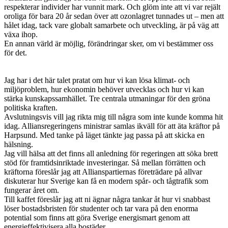
respekterar individer har vunnit mark. Och glöm inte att vi var rejält
oroliga för bara 20 år sedan över att ozonlagret tunnades ut – men att
hålet idag, tack vare globalt samarbete och utveckling, är på väg att
växa ihop.
En annan värld är möjlig, förändringar sker, om vi bestämmer oss
för det.
Jag har i det här talet pratat om hur vi kan lösa klimat- och
miljöproblem, hur ekonomin behöver utvecklas och hur vi kan
stärka kunskapssamhället. Tre centrala utmaningar för den gröna
politiska kraften.
Avslutningsvis vill jag rikta mig till några som inte kunde komma hit
idag. Alliansregeringens ministrar samlas ikväll för att äta kräftor på
Harpsund. Med tanke på läget tänkte jag passa på att skicka en
hälsning.
Jag vill hälsa att det finns all anledning för regeringen att söka brett
stöd för framtidsinriktade investeringar. Så mellan förrätten och
kräftorna föreslår jag att Allianspartiernas företrädare på allvar
diskuterar hur Sverige kan få en modern spår- och tågtrafik som
fungerar året om.
Till kaffet föreslår jag att ni ägnar några tankar åt hur vi snabbast
löser bostadsbristen för studenter och tar vara på den enorma
potential som finns att göra Sverige energismart genom att
energieffektivisera alla bostäder.