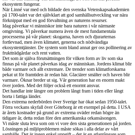
ekosystem fungerar.
När Linné var med och bildade den svenska Vetenskapsakademien
på 1700-talet var det självklart att god samhällsutveckling var nära
förknippat med en god förvaltning av naturens resurser.
Idag påverkar vi människor inte bara naturen i vår närmaste
omgivning. Vi påverkar numera även de mest fundamentala
processerna på vår planet: skogarna, haven och djurarternas
fortlevnad, men även klimatet, generna och nödvändiga
ekosystemtjänster. De system som bland annat ger oss pollinering av
fruktträdgårdar och rent vatten.
Det som är själva förutsättningen för vilken form av liv som ska
finnas på vår planet påverkas idag av människan. Jordens klimat blir
både varmare och allt extremare. De trender som klimatforskarna
pekat ut för framtiden är redan här. Glaciärer smälter och haven blir
varmare. Öknar breder ut sig. Vår generation har en enorm makt
över jorden. Med det följer också ett enormt ansvar.
Det handlar inte längre om problem långt fram i tiden eller långt
borta i fattiga länder.
Den extrema nederbörden över Sverige har ökat sedan 1950-talet.
Förra veckans skyfall över Göteborg är ett exempel på detta. I USA
är årets kostnader på grund av extrema oväder redan högre än
tidigare år, detta redan före den amerikanska orkansäsongen.
Vi måste sluta leva som om vi vore den sista generationen på jorden.
Lösningen på miljöproblemen måste sökas i alla delar av vårt
samhälle. Det är ingen enkel uppgift – det är en atlantångare som