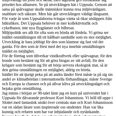
prioritet hos alliansen. Se på utvecklingen här i Uppsala. Genom att
satsa på spårvagnar skulle människor kunna resa miljövänligare,
snabbare och säkrare. Men här går utvecklingen väldigt långsamt.
För varje år som Uppsalaborna tvingas vänta så ökar utsläppen från
biltrafiken. Det Uppsala behöver är mer kollektivtrafik och
cykelbanor, inte nya flygplatser och bilbroar.
Miljöpolitik ses allt för ofta som en börda att fördela. Vi gröna ser
istället omställningen till ett hållbart samhälle som en stor möjlighet.
Utveckling är bara jobbigt för den som klamrar sig fast vid det
gamla. För den som är först med det nya innebär omställningen
istället en möjlighet.
För de företag som tillverkar vindkraftverk eller spårvagnar, för den
bonde som bestämt sig för att göra biogas av sitt avfall, för den
krögare som bestämt sig för att börja servera ekologisk mat, så är
den gröna omställningen en möjlighet, aldrig en börda.
Istället för att tjurigt peka på att andra länder först måste ta på sig sin
andel av klimatbördan i internationella förhandlingar, måste Sverige
och Europa ta chansen och på allvar kliva på utvecklingståget och
bejaka grön omställning.
Jag minns i början av 90-talet läste jag en kurs på universitet här i
Uppsala för dåvarande professor Kurt Johannison. Vi höll till uppe i
Slottet med fantastisk utsikt över centrala stan och Kurt Johannisson
var en sådan lärare som inspirerade oss studenter. Han var lika
kunnig och erfaren som har var inbjudande och nytänkande.