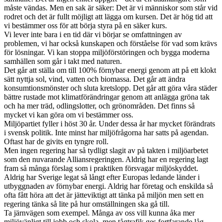
måste vändas. Men en sak är säker: Det är vi människor som står vid
rodret och det är fullt möjligt att lägga om kursen. Det är hög tid att
vi bestämmer oss för att börja styra på en säker kurs.
Vi lever inte bara i en tid där vi börjar se omfattningen av
problemen, vi har också kunskapen och förståelse för vad som krävs
för lösningar. Vi kan stoppa miljöförstöringen och bygga moderna
samhällen som går i takt med naturen.
Det går att ställa om till 100% förnybar energi genom att på ett klokt
sätt nyttja sol, vind, vatten och biomassa. Det går att ändra
konsumtionsmönster och sluta kretslopp. Det går att göra våra städer
bättre rustade mot klimatförändringar genom att anlägga gröna tak
och ha mer träd, odlingslotter, och grönområden. Det finns så
mycket vi kan göra om vi bestämmer oss.
Miljöpartiet fyller i höst 30 år. Under dessa år har mycket förändrats
i svensk politik. Inte minst har miljöfrågorna har satts på agendan.
Oftast har de givits en tyngre roll.
Men ingen regering har så tydligt slagit av på takten i miljöarbetet
som den nuvarande Alliansregeringen. Aldrig har en regering lagt
fram så många förslag som i praktiken försvagar miljöskyddet.
Aldrig har Sverige legat så långt efter Europas ledande länder i
utbyggnaden av förnybar energi. Aldrig har företag och enskilda så
ofta fått höra att det är jätteviktigt att tänka på miljön men sett en
regering tänka så lite på hur omställningen ska gå till.
Ta järnvägen som exempel. Många av oss vill kunna åka mer
miljövänligt till jobb och skola, men tågtrafik ges fortfarande låg