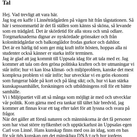
Tal
Hej. Vad trevligt att vara här.
Jag tog en kaffe i Linnéträdgården på vägen hit från tågstationen. Så
här i sensommartid är det få ställen som känns så sköna, så levande
som en trädgård. Det är skördetid för alla stora och små odlare.
Torgmarknaderna dignar av nyskördade grönsaker och från
koloniträdgårdar och balkonglådor frodas gurkor och dahlior.
Det är en härlig tid som ger mig kraft inför hösten, hoppas alla ni
studenter också känner er starka inför terminen.
Jag är glad att jag kommit till Uppsala idag för att tala med er. Jag
kommer att tala om den gröna politiska kraften och tre utmaningar vi
står inför; hur vi kan lösa klimat- och miljöproblem, kanske det mest
komplexa problem vi står inför; hur utvecklar vi en grön ekonomi
som fungerar både på kort och på lång sikt; och, hur vi kan stärka
kunskapssamhället, forskningen och utbildningens roll för ett bättre
samhälle.
Vi i Miljöpartiet vill att så många som möjligt är med och utvecklar
vår politik. Kom gärna med era tankar till tältet här bredvid, jag
kommer att finnas kvar ett tag efter talet för att lyssna och svara på
frågor.
När det gäller att förstå naturen och människorna är det få personer
som har visat större nyfikenhet och upptäckarlust än Uppsalas egen
Carl von Linné. Hans kunskap finns med oss än idag, som en bas
för vår tids kunskap om det mänskliga DNA:t och hur jordens