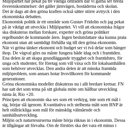
Miljöpartiet har pekat på tre viktiga områden där vi gärna ser breda
överenskommelser: det gäller järnvägen, bostäderna och skolan.
Det är dags att den gröna kraften också sätter större avtryck i den
ekonomiska debatten.
Ekonomisk politik är ett område som Gustav Fridolin och jag pekat
på är viktigt att utveckla i Miljöpartiet. Vi vill att ekonomiska frågor
ska diskuteras mellan forskare, experter och gröna politiker
regelbundet de kommande åren. Ingen beslutsfattare ska kunna prata
ekonomi utan att samtidigt förhålla sig till den gröna ekonomin.
När vi gröna tänker ekonomi och budget ser vi två delar som hänger
ihop. De vägval görs nu måste fungera både idag och i framtiden.
Ena delen är att skapa grundläggande trygghet och framtidstro, för
unga och studenter, för företag som vill växa och för lokalsamhällen
som behöver utvecklas. Den andra delen är att minska framtida
miljöproblem, som annars hotar livsvillkoren för kommande
generationer.
Gröna ekonomiska modeller diskuteras nu i allt bredare kretsar. FN
har satt det som tema på sitt globala möte om hållbar utveckling
nästa år, Rio +20.
Principen att ekonomin ska ses som ett verktyg, inte som ett mål i
sig, börjar slå igenom. Kvantitativa och stelbenta mått som BNP är
helt otillräckliga som mål för mänsklig välmående och
samhällsutveckling.
Miljön och naturresurserna måste börja räknas in i ekonomin. Dessa
är tillgångar att förvalta. Om de förstörs ska det vara ett minus i