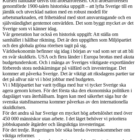
Kursen handlade delvis om arbetarrörelsen. Och arbetarrörelsen
genomförde 1900-talets historiska uppgift – att lyfta Sverige till en
jämlik och utvecklad nation med en robust modell för
arbetsmarknaden, ett frihetsideal med stort ansvarstagande och en
självständighet gentemot omvärlden. Det som byggt mycket av det
Sverige som vi känner idag.
Vår generation har också en historisk uppgift: Att ställa om
samhället i hållbar riktning. Det är den uppgiften som Miljöpartiet
och den globala gröna rörelsen tagit på sig.
Världsekonomin befinner sig idag i början av vad som ser ut att bli
en svår skuldkris. USA och flera länder i Europa brottas med akuta
budgetunderskott. Och i många av Sveriges viktigaste exportländer
förbereds stora nedskärningar på välfärd och investeringar. Det
kommer att påverka Sverige. Det är viktigt att riksdagens partier tar
det på allvar när vi i höst jobbar med budgeten.
Vi i Miljöpartiet har varit tydliga med hur vi tycker Sverige ska
agera genom krisen. För det första ska den ekonomiska politiken i
dagsläget vara återhållsam. Ingen kan med säkerhet säga hur de
svenska statsfinanserna kommer påverkas av den internationella
skuldkrisen.
För det andra så har Sverige en mycket hög arbetslöshet med över
450 000 människor utan arbete. I det läget behöver vi prioritera
jobbskapande åtgärder och långsiktiga investeringar.
För det tredje. Regeringen bör söka breda överenskommelser om
viktiga reformer.