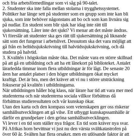
och fria arbetsförmedlingar som vi såg på 90-talet.
2. Studenter ska inte falla mellan stolarna i trygghetssystemet.
Politiker har länge sett på studenter som en grupp som inte kan bli
sjuka, som inte behöver någonstans att bo och som kan livnära sig
på nudlar. En student som blir sjuk har idag inte rätt till
sjukersättning. Låter inte det sjukt? Vi menar att det måste ändras.
Vi föreslår att studenter ska ges rätt till sjukersättning på liknande
sätt som det fungerar i arbetslivet. Dessutom ska det vara möjligt att
gå från en heltidssjukskrivning till halvtidssjukskrivning, och då
studera på halvtid.
3. Kvalitén i högskolan måste öka. Det måste vara en större skillnad
på att gå en utbildning och att ha ett lånekort på biblioteket. Antalet
lärarledda timmar inom flera utbildningar är för lågt. De senaste 20
åren har antalet platser i den högre utbildningen ökat mycket
kraftigt. Det är bra, men det kräver att vi nu i större utsträckning
fokuserar på kvalitén i utbildningarna.
När utbildningen håller hög klass, när lärare har tid att vara mer med
studenterna och när studenterna sociala villkor förbättras då
förbättras studieresultaten och vår kunskap ökar.
Utan den karta och den kompass som vetenskapen ger oss riskerar
samhällsutvecklingen att gå vilse. Ett utbyggt kunskapssamhälle är
därför en grundpelare i den gröna samhällsutvecklingen.
Vi lever i en tid som ställer nya frågor. En tid som kräver nya svar.
På Afrikas horn bevittnar vi just nu den värsta svältkatastrofen på
över 60 år. Svälten har flera orsaker, men en utlösande faktor är att