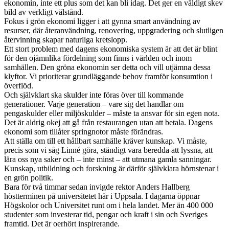
ekonomin, inte ett plus som det kan bli idag. Det ger en väldigt skev
bild av verkligt välstånd.
Fokus i grön ekonomi ligger i att gynna smart användning av
resurser, där återanvändning, renovering, uppgradering och slutligen
återvinning skapar naturliga kretslopp.
Ett stort problem med dagens ekonomiska system är att det är blint
för den ojämnlika fördelning som finns i världen och inom
samhällen. Den gröna ekonomin ser detta och vill utjämna dessa
klyftor. Vi prioriterar grundläggande behov framför konsumtion i
överflöd.
Och självklart ska skulder inte föras över till kommande
generationer. Varje generation – vare sig det handlar om
pengaskulder eller miljöskulder – måste ta ansvar för sin egen nota.
Det är aldrig okej att gå från restaurangen utan att betala. Dagens
ekonomi som tillåter springnotor måste förändras.
Att ställa om till ett hållbart samhälle kräver kunskap. Vi måste,
precis som vi såg Linné göra, ständigt vara beredda att lyssna, att
lära oss nya saker och – inte minst – att utmana gamla sanningar.
Kunskap, utbildning och forskning är därför självklara hörnstenar i
en grön politik.
Bara för två timmar sedan invigde rektor Anders Hallberg
höstterminen på universitetet här i Uppsala. I dagarna öppnar
Högskolor och Universitet runt om i hela landet. Mer än 400 000
studenter som investerar tid, pengar och kraft i sin och Sveriges
framtid. Det är oerhört inspirerande.