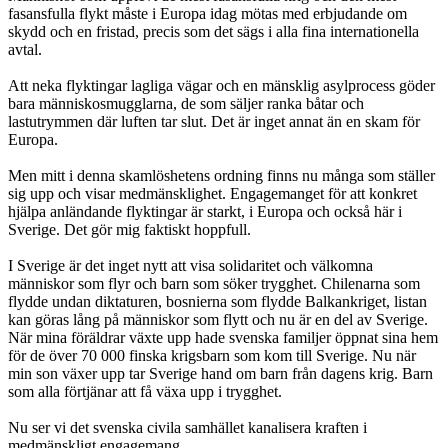
fasansfulla flykt måste i Europa idag mötas med erbjudande om
skydd och en fristad, precis som det sägs i alla fina internationella
avtal.
Att neka flyktingar lagliga vägar och en mänsklig asylprocess göder
bara människosmugglarna, de som säljer ranka båtar och
lastutrymmen där luften tar slut. Det är inget annat än en skam för
Europa.
Men mitt i denna skamlöshetens ordning finns nu många som ställer
sig upp och visar medmänsklighet. Engagemanget för att konkret
hjälpa anländande flyktingar är starkt, i Europa och också här i
Sverige. Det gör mig faktiskt hoppfull.
I Sverige är det inget nytt att visa solidaritet och välkomna
människor som flyr och barn som söker trygghet. Chilenarna som
flydde undan diktaturen, bosnierna som flydde Balkankriget, listan
kan göras lång på människor som flytt och nu är en del av Sverige.
När mina föräldrar växte upp hade svenska familjer öppnat sina hem
för de över 70 000 finska krigsbarn som kom till Sverige. Nu när
min son växer upp tar Sverige hand om barn från dagens krig. Barn
som alla förtjänar att få växa upp i trygghet.
Nu ser vi det svenska civila samhället kanalisera kraften i
medmänskligt engagemang.