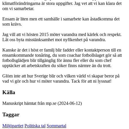
klimatförändringarna är stora uppgifter. Jag vet att vi kan klara det
om vi samarbetar.
Ensam är liten men ett samhälle i samarbete kan åstadkomma det
som krävs.
Jag vill att vi hösten 2015 möter varandra med kärlek och respekt.
Låt oss byta misstänksamhet mot nyfikenhet på varandra.
Kanske är det i höst er familj blir fadder eller kontaktperson till en
ensamkommande tonåring, du som coachar fotbollslaget gör så att
fotbollsglädjen blir tillgänglig för ännu fler eller du som chef
upptäcker att arbetskraften du söker finns närmre än du trott.
Glöm inte att hur Sverige blir och vilken värld vi skapar beror på
vad vi gör och hur vi möter varandra. Tack för att ni lyssnat!
Källa
Manuskript hämtat från mp.se (2024-06-12)
Taggar
Miljöpartiet
Politiska tal
Sommartal