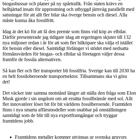
biogasbussar och planer på ny spårtrafik. Från staten krävs en
helhjärtad insats för upprustning och utbyggd järnväg parallellt med
satsningar för att allt fler bilar ska överge bensin och diesel. Alla
måste kunna åka fossilfritt.
Idag är det kö för att få den premie som finns vid köp av elbilar.
Därför presenterade jag tidigare idag att regeringen skjuter till 132
nya miljoner redan i år för att som fler bilköpare ska välja el istället
för bensin eller diesel. Samtidigt förlänger vi stödet med nedsatta
förmånsvärden för biogas- och elbilar så företagen väljer dessa
framför de fossila alternativen.
Så kan fler och fler transporter bli fossilfria. Sverige kan till 2030 ha
en helt fossiloberoende transportsektor. Tillsammans ska vi göra
det!
Det väcker inte samma motstånd längre att ställa den fråga som Elon
Musk gjorde i sin ungdom om att ersätta fossilbränsle med sol. Allt
fler innovatörer löser bit för bit världens fossilberoende. Framtiden
finns i nya smarta affärsmodeller som snabbar på omställningen
samtidigt som de blir till nya exportframgångar och tryggar
framtidens jobb.
Framtidens metaller kommer utvinnas ur svenska gruvors