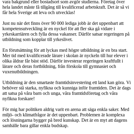
vara bakgrund eller bostadsort som avgör studierna. Företag över
hela landet måste få tillgång till kvalificerad arbetskraft. Det är så vi
får hela Sverige att leva och utvecklas!
Just nu när det finns över 90 000 lediga jobb är det uppenbart att
kompetensutveckling är en nyckel för att fler ska gå vidare i
yrkeskarriären och fylla dessa vakanser. Därför satsar regeringen på
utbildning som kopplar till yrkeslivet.
En förutsättning för att lyckas med högre utbildning är en bra start.
Mer tid med kvalificerade lärare i skolan är nyckeln till hur elever i
olika åldrar får bäst stöd. Därför investerar regeringen kraftfullt i
lärare och deras fortbildning, från förskola till gymnasiet och
vuxenutbildningen.
Utbildning är den smartaste framtidsinvestering ett land kan göra. Vi
behöver stå starka, nyfikna och kunniga inför framtiden. Det är dags
att satsa på våra barn och unga, våra framtidsföretag och våra
nyfikna forskare!
För mig har politiken aldrig varit en arena att säga enkla saker. Med
miljö- och klimatfrågor är det uppenbart. Problemen är komplexa
och lösningarna bygger på bred kunskap. Det är en myt att dagens
samhälle bara gillar enkla budskap.