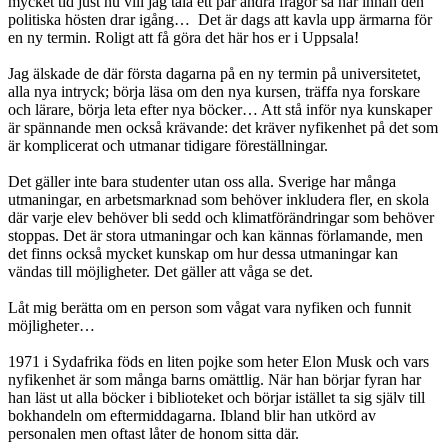
mycket tid just nu vill jag tala ett par andra frågor så här innan den
politiska hösten drar igång… Det är dags att kavla upp ärmarna för
en ny termin. Roligt att få göra det här hos er i Uppsala!
Jag älskade de där första dagarna på en ny termin på universitetet,
alla nya intryck; börja läsa om den nya kursen, träffa nya forskare
och lärare, börja leta efter nya böcker… Att stå inför nya kunskaper
är spännande men också krävande: det kräver nyfikenhet på det som
är komplicerat och utmanar tidigare föreställningar.
Det gäller inte bara studenter utan oss alla. Sverige har många
utmaningar, en arbetsmarknad som behöver inkludera fler, en skola
där varje elev behöver bli sedd och klimatförändringar som behöver
stoppas. Det är stora utmaningar och kan kännas förlamande, men
det finns också mycket kunskap om hur dessa utmaningar kan
vändas till möjligheter. Det gäller att våga se det.
Låt mig berätta om en person som vågat vara nyfiken och funnit
möjligheter…
1971 i Sydafrika föds en liten pojke som heter Elon Musk och vars
nyfikenhet är som många barns omättlig. När han börjar fyran har
han läst ut alla böcker i biblioteket och börjar istället ta sig själv till
bokhandeln om eftermiddagarna. Ibland blir han utkörd av
personalen men oftast låter de honom sitta där.