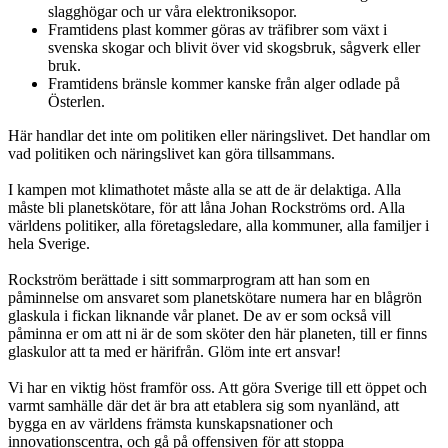
slagghögar och ur våra elektroniksopor.
Framtidens plast kommer göras av träfibrer som växt i
svenska skogar och blivit över vid skogsbruk, sågverk eller
bruk.
Framtidens bränsle kommer kanske från alger odlade på
Österlen.
Här handlar det inte om politiken eller näringslivet. Det handlar om
vad politiken och näringslivet kan göra tillsammans.
I kampen mot klimathotet måste alla se att de är delaktiga. Alla
måste bli planetskötare, för att låna Johan Rockströms ord. Alla
världens politiker, alla företagsledare, alla kommuner, alla familjer i
hela Sverige.
Rockström berättade i sitt sommarprogram att han som en
påminnelse om ansvaret som planetskötare numera har en blågrön
glaskula i fickan liknande vår planet. De av er som också vill
påminna er om att ni är de som sköter den här planeten, till er finns
glaskulor att ta med er härifrån. Glöm inte ert ansvar!
Vi har en viktig höst framför oss. Att göra Sverige till ett öppet och
varmt samhälle där det är bra att etablera sig som nyanländ, att
bygga en av världens främsta kunskapsnationer och
innovationscentra, och gå på offensiven för att stoppa