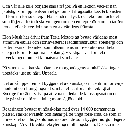
Och vår lille kille började ställa frågor. På en lektion väcker han
plötsligt stor uppmärksamhet genom att ifrågasätta fossila bränslen
till förmån för solenergi. Han studerar fysik och ekonomi och det
som följer är historieskrivningen om den entreprenör som nu tar över
tronen efter Steve Jobs som en av världens främsta.
Elon Musk har drivit fram Tesla Motors att bygga världens mest
attraktiva elbilar och storinvesterat i laddinfrastruktur, solenergi och
batteriteknik. Tekniker som tillsammans nu revolutionerar hela
energisektorn. Frågorna i skolan gav viktiga svar för hela
utvecklingen mot ett klimatsmart samhälle.
På samma sätt kanske några av morgondagens samhällslösningar
upptäcks just nu här i Uppsala.
Det är så uppenbart att byggandet av kunskap är i centrum för varje
modernt och framgångsrikt samhälle! Därför är det viktigt att
Sverige fortsätter satsa på att vara en ledande kunskapsnation och
inte går vilse i föreställningar om låglönejobb.
Regeringen bygger ut högskolan med över 14 000 permanenta
platser, stärker kvalitén och satsar på de unga forskarna, de som är
universitet och högskolornas motorer, de som bygger morgondagens
kunskap. Vi vill bredda rekryteringen till högskolan. Det ska inte