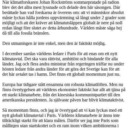
När klimatforskaren Johan Rockströms sommarpratade på radion
blev det det allra mest lyssnade och delade den här säsongen. Där
berättade han vad forskarna är överens om: att vi människor absolut
måste lyckas hålla jordens uppvärmning så långt under 2 grader som
möjligt och att det kräver att klimatutsläppen globalt är nere på noll
redan långt före slutet av detta århundrade. Världen måste säga hej
då till alla fossila bränslen.
Den utmaningen är inte enkel, men den är faktiskt möjlig.
I december samlas världens ledare i Paris för att enas om ett nytt
klimatavtal. Det ska vara rättvist, ambitiöst och bindande för alla
länder. Jag och flera andra ministrar från regeringen träffar nu under
hösten ledare från andra länder för att göra det Sverige kan för att
det här avtalet tas i hamn. Det finns ett globalt momentum just nu.
Europa har tidigare stått ensamma om robusta klimatlöften. Men nu
finns övertygelsen att världens ekonomier faktiskt har allt att tjäna på
ett starkt klimatarbete, från det kinesiska kommunistpartiet till den
amerikanska presidenten. Ja självaste påven har blivit klimataktivist.
Så momentum finns, och jag är övertygad att vi kan lyckas med ett
nytt globalt klimatavtal i Paris. Världens klimatarbete är ännu inte
tillräckligt starkt för att klara målen. Därför ser jag inte Paris som
mållinjen utan startskottet och en ram inom vilken ambitionerna i