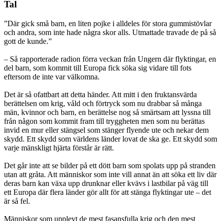
Tal
”Där gick små barn, en liten pojke i alldeles för stora gummistövlar
och andra, som inte hade några skor alls. Utmattade travade de på så
gott de kunde.”
– Så rapporterade radion förra veckan från Ungern där flyktingar, en
del barn, som kommit till Europa fick söka sig vidare till fots
eftersom de inte var välkomna.
Det är så ofattbart att detta händer. Att mitt i den fruktansvärda
berättelsen om krig, våld och förtryck som nu drabbar så många
män, kvinnor och barn, en berättelse nog så smärtsam att lyssna till
från någon som kommit fram till tryggheten men som nu berättas
invid en mur eller stängsel som stänger flyende ute och nekar dem
skydd. Ett skydd som världens länder lovat de ska ge. Ett skydd som
varje mänskligt hjärta förstår är rätt.
Det går inte att se bilder på ett dött barn som spolats upp på stranden
utan att gråta. Att människor som inte vill annat än att söka ett liv där
deras barn kan växa upp drunknar eller kvävs i lastbilar på väg till
ett Europa där flera länder gör allt för att stänga flyktingar ute – det
är så fel.
Människor som upplevt de mest fasansfulla krig och den mest