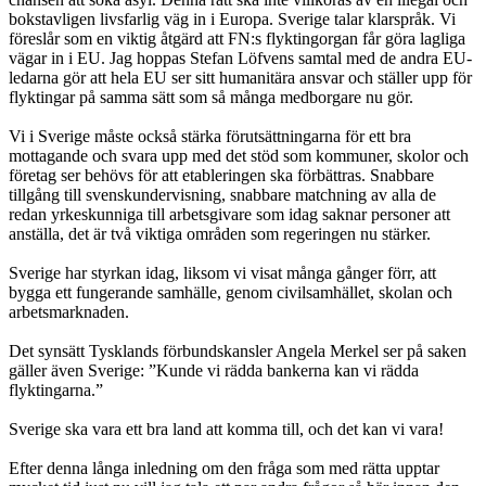
bokstavligen livsfarlig väg in i Europa. Sverige talar klarspråk. Vi
föreslår som en viktig åtgärd att FN:s flyktingorgan får göra lagliga
vägar in i EU. Jag hoppas Stefan Löfvens samtal med de andra EU-
ledarna gör att hela EU ser sitt humanitära ansvar och ställer upp för
flyktingar på samma sätt som så många medborgare nu gör.
Vi i Sverige måste också stärka förutsättningarna för ett bra
mottagande och svara upp med det stöd som kommuner, skolor och
företag ser behövs för att etableringen ska förbättras. Snabbare
tillgång till svenskundervisning, snabbare matchning av alla de
redan yrkeskunniga till arbetsgivare som idag saknar personer att
anställa, det är två viktiga områden som regeringen nu stärker.
Sverige har styrkan idag, liksom vi visat många gånger förr, att
bygga ett fungerande samhälle, genom civilsamhället, skolan och
arbetsmarknaden.
Det synsätt Tysklands förbundskansler Angela Merkel ser på saken
gäller även Sverige: ”Kunde vi rädda bankerna kan vi rädda
flyktingarna.”
Sverige ska vara ett bra land att komma till, och det kan vi vara!
Efter denna långa inledning om den fråga som med rätta upptar