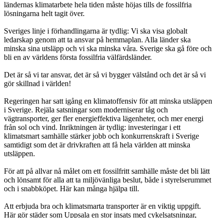
ländernas klimatarbete hela tiden måste höjas tills de fossilfria
lösningarna helt tagit över.
Sveriges linje i förhandlingarna är tydlig: Vi ska visa globalt
ledarskap genom att ta ansvar på hemmaplan. Alla länder ska
minska sina utsläpp och vi ska minska våra. Sverige ska gå före och
bli en av världens första fossilfria välfärdsländer.
Det är så vi tar ansvar, det är så vi bygger välstånd och det är så vi
gör skillnad i världen!
Regeringen har satt igång en klimatoffensiv för att minska utsläppen
i Sverige. Rejäla satsningar som moderniserar tåg och
vägtransporter, ger fler energieffektiva lägenheter, och mer energi
från sol och vind. Inriktningen är tydlig: investeringar i ett
klimatsmart samhälle stärker jobb och konkurrenskraft i Sverige
samtidigt som det är drivkraften att få hela världen att minska
utsläppen.
För att på allvar nå målet om ett fossilfritt samhälle måste det bli lätt
och lönsamt för alla att ta miljövänliga beslut, både i styrelserummet
och i snabbköpet. Här kan många hjälpa till.
Att erbjuda bra och klimatsmarta transporter är en viktig uppgift.
Här gör städer som Uppsala en stor insats med cykelsatsningar,