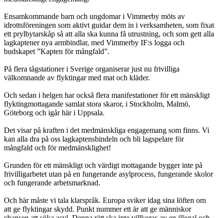
Ensamkommande barn och ungdomar i Vimmerby möts av
idrottsföreningen som aktivt guidar dem in i verksamheten, som fixat
ett prylbytarskåp så att alla ska kunna få utrustning, och som gett alla
lagkaptener nya armbindlar, med Vimmerby IF:s logga och
budskapet ”Kapten för mångfald”.
På flera tågstationer i Sverige organiserar just nu frivilliga
välkomnande av flyktingar med mat och kläder.
Och sedan i helgen har också flera manifestationer för ett mänskligt
flyktingmottagande samlat stora skaror, i Stockholm, Malmö,
Göteborg och igår här i Uppsala.
Det visar på kraften i det medmänskliga engagemang som finns. Vi
kan alla dra på oss lagkaptensbindeln och bli lagspelare för
mångfald och för medmänsklighet!
Grunden för ett mänskligt och värdigt mottagande bygger inte på
frivilligarbetet utan på en fungerande asylprocess, fungerande skolor
och fungerande arbetsmarknad.
Och här måste vi tala klarspråk. Europa sviker idag sina löften om
att ge flyktingar skydd. Punkt nummer ett är att ge människor
chansen att söka asyl. Denna rätt ska inte villkoras av en illegal och