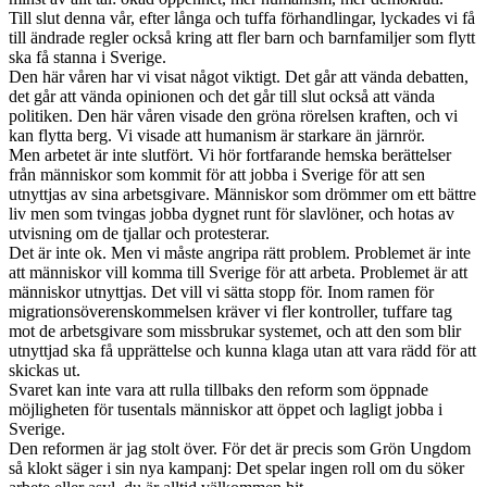
Till slut denna vår, efter långa och tuffa förhandlingar, lyckades vi få
till ändrade regler också kring att fler barn och barnfamiljer som flytt
ska få stanna i Sverige.
Den här våren har vi visat något viktigt. Det går att vända debatten,
det går att vända opinionen och det går till slut också att vända
politiken. Den här våren visade den gröna rörelsen kraften, och vi
kan flytta berg. Vi visade att humanism är starkare än järnrör.
Men arbetet är inte slutfört. Vi hör fortfarande hemska berättelser
från människor som kommit för att jobba i Sverige för att sen
utnyttjas av sina arbetsgivare. Människor som drömmer om ett bättre
liv men som tvingas jobba dygnet runt för slavlöner, och hotas av
utvisning om de tjallar och protesterar.
Det är inte ok. Men vi måste angripa rätt problem. Problemet är inte
att människor vill komma till Sverige för att arbeta. Problemet är att
människor utnyttjas. Det vill vi sätta stopp för. Inom ramen för
migrationsöverenskommelsen kräver vi fler kontroller, tuffare tag
mot de arbetsgivare som missbrukar systemet, och att den som blir
utnyttjad ska få upprättelse och kunna klaga utan att vara rädd för att
skickas ut.
Svaret kan inte vara att rulla tillbaks den reform som öppnade
möjligheten för tusentals människor att öppet och lagligt jobba i
Sverige.
Den reformen är jag stolt över. För det är precis som Grön Ungdom
så klokt säger i sin nya kampanj: Det spelar ingen roll om du söker