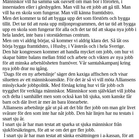
Människor vill ha samma sak oavsett om man bor i förorten, i
innerstaden eller i glesbygden. Man vill ha ett jobb att gå till. Man
vill ha en skola som fungerar. Man vill känna framtidstro.
Men det kommer ta tid att bygga upp det som förstörts och bygga
tillit. Det tar tid att rusta upp miljonprogrammen, det tar tid att bygga
upp en skola som fungerar för alla och det tar tid att skapa nya jobb i
hela landet, inte bara i storstädernas centrum.
Men om vi aldrig börjar, så kommer vi aldrig klara det. Så låt oss
börja bygga framtidstro, i Husby, i Västerås och i hela Sverige.
Den här kongressen kommer att handla mycket om jobb, om hur vi
skapar bättre balans mellan fritid och arbete och vikten av nya jobb
för att minska arbetslösheten framöver. Vår samtalskampanj kring
nya jobb drar nu igång.
’Dags för en ny arbetslinje’ säger den kaxiga affischen och visar
siluetten av ett människoansikte. För det är så vi vill möta Alliansens
misslyckade jobbpolitik. Med förslag kring hur vi får jobb och
trygghet för verkliga människor. Människor som självklart vill jobba
och delta i samhället men som också kan bli sjuka, som kanske får
barn och där livet är mer än bara lönearbete.
Alliansens arbetslinje går ut på att det blir fler jobb om man gör livet
svårare för den som inte har nåt jobb. Den här linjen har nu testats i
snart sju år.
I snart sju år har man testat att sparka ut sjuka människor från
sjukförsäkringen, för att se om det ger fler jobb.
I snart sju år har man testat att sänka ersättningen i a-kassan, för att