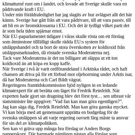
klimatturné runt om i landet, och lovade att Sverige skulle vara en
pådrivande kraft i EU.
Under min föräldraledighet har jag slagits av hur avlägset allt det här
känns. Sverige har gått från att vara pådrivare, till att vara passiv, till
att bli en av bromsklossarna i EU. Och det är tydligt vilket parti det
är som hela tiden spjärnar emot.
När EU-paparlamentet tidigare i våras skulle rösta om ett förslag
som åtminstone tillfälligt skulle rädda EU:s system för
utsläppshandel och ta bort de stora överskotten av koldioxid från
utsläppsmarknaden, då röstade svenska Moderaterna nej.
Tack vare Moderaterna är det nu billigare att släppa ut ett ton
koldioxid än att köpa en kopp kaffe.
När Sverige i två år varit ordförandeland i Arktiska rådet, och haft
chansen att driva på för ett förbud mot oljeborrning under Arktis isar,
då har Moderaterna och Carl Bildt vägrat.
Regeringens framtidskommission bjöd nyligen in en ledande
klimatexpert för att berätta om läget för Fredrik Reinfeldt. När
experten hade gjort sin dragning blev det först tyst… sen utbrast vår
statsminister lite uppgivet: ”Vad fan kan man göra egentligen?”.
Jag kan säga dig, Fredrik Reinfeldt. Man kan göra ganska mycket.
Vi kan börja med att gemensamt upprätta en budgetlag för de
svenska utsläppen så att varje regering oavsett färg måste ta ansvar
för sin del av klimatpolitiken.
Sen kan vi gräva upp många bra förslag ur Anders Borgs
papperskorg. Där hamnade nämligen nästan alla förslag som