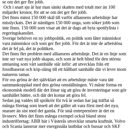
se om det ger fler jobb.
Och i snart sju år har man sänkt skatten med totalt mer än 100
miljarder kronor, för att se om det ger fler jobb.
Det finns minst 150 000 skäl till varför alliansens arbetslinje har
misslyckats. Det är nämligen 150 000 unga, som söker jobb som
inte finns. 150 000 som visar att det är dags att byta spotifylista i
regeringskansliet.
Sverige behöver en ny jobbpolitik, en politik som låter människor
vara människor och som ger fler jobb. För det är inte de arbetslösa
det är fel på, det är politiken.
Det finns fler problem med alliansens arbetslinje. Det är en linje som
inte ser vart nya jobb skapas, och som är helt blind för den största
utmaning som vårt samhälle står inför: att utvecklas från ett
fossilbaserat och köp-släng till ett hållbart samhälle där vi lever inom
naturens ramar.
För oss gröna är det självklart att en arbetslinje måste vara tätt
sammankopplad med den gröna omställningen. Vi måste forma en
ekonomisk modell där det lönar sig att göra de investeringar som gör
samhället bättre, och där det kostar att göra fel.
Sedan jag valdes till språkrör för två år sedan har jag träffat så
många företag som insett att det gäller att vara först med det nya,
snarare än sist med det gamla. För små entreprenörer är det en
livsnerv. Men det finns många exempel också bland stora
industriföretag: ABB här i Västerås utvecklar smarta kraftnät, Volvo
och Scania lanserar mer energisnåla lastbilar och bussar och SKF