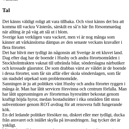
Tal
Det känns väldigt roligt att vara tillbaka. Och visst känns det bra att
komma till vackra Västerås, särskilt en så’n här fin försommardag
när allting är på väg att slå ut i blom.
Sverige kan verkligen vara vackert, men vi är nog många som
känner att vårkänslorna dämpas av den senaste veckans kravaller i
flera förorter.
Det har blivit mer tydligt än någonsin att Sverige är ett kluvet land.
Dag efter dag har de boende i Husby och andra förortsområden i
Stockholmtrakten vaknat till utbrända bilar, sönderslagna närbutiker
och krossade glasrutor. De som drabbas värst av våldet är de boende
i dessa förorter, som får sin affär eller skola sönderslagen, som får
sin stadsdel utpekad som problemområde.
Sanningen är ju att politiken vänt Husby och andra förorter ryggen i
många år. Man har låtit servicen försvinna och centrum förfalla. Man
har låtit upprustningen av förorternas hyresrätter bekostat genom
kraftigt höjda hyror, medan bostadsrätter i rika områden fått stora
subventioner genom ROT-avdrag för att renovera fullt fungerande
kök.
En del ledande politiker försöker nu, diskret eller mer tydligt, ducka
från ansvaret och istället skylla på invandringen. Jag tycker det är
ynkligt.