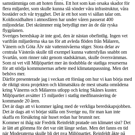
samstämmiga om att hoten finns. Ett hot som kan orsaka skador för
flera miljarder, som skulle kunna slå sönder våra infrastruktur, våra
bostäder och vår trygghet. Det är ett hot som vi sällan talar om.
Koldioxidhalten i atmosfären har under våren passerat 400
miljondelar. Det skrämmer mig betydligt mer än de där ryska
flygplanen.
Sveriges beredskap är inte god, den är nästan obefintlig. Ingen vet
varifrån miljarderna ska tas för att avleda flöden från Mälaren,
Vänern och Göta Älv när vattennivåerna stiger. Stora delar av
centrala Västerås skulle till exempel kunna vattenfyllas snabbt om
Svartån, som rinner rakt genom stadskärnan, skulle översvämmas.
Som ni vet vill Miljöpartiet mer än tiodubbla de statliga resurserna
för att stödja kommunernas arbete med klimatanpassning. Men det
behövs mer.
Därför presenterade jag i veckan ett förslag om hur vi kan börja med
de riktigt stora projekten och klimatsäkra de mest utsatta områdena
kring Vänerns och Mälarens utlopp och kring Skånes kuster.
Miljöpartiet avsätter 15 miljarder i statlig medfinansiering de
kommande 20 åren.
Det är dags att vi kommer igång med de verkliga beredskapsjobben.
Det är dags att vi börjar ställa om Sverige nu, för man kan inte
skaffa en försäkring när huset redan har brunnit ner.
Kommer ni ihåg när Fredrik Reinfeldt pratade om klimatet sist? Det
är lätt att glömma för det var rätt länge sedan. Men det fanns en tid
när Moderaterna skulle bli det nya Miljöpartiet. Reinfeldt åkte på