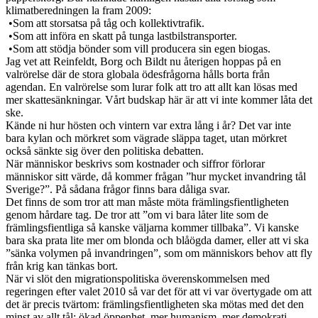
klimatberedningen la fram 2009:
•Som att storsatsa på tåg och kollektivtrafik.
•Som att införa en skatt på tunga lastbilstransporter.
•Som att stödja bönder som vill producera sin egen biogas.
Jag vet att Reinfeldt, Borg och Bildt nu återigen hoppas på en
valrörelse där de stora globala ödesfrågorna hålls borta från
agendan. En valrörelse som lurar folk att tro att allt kan lösas med
mer skattesänkningar. Vårt budskap här är att vi inte kommer låta det
ske.
Kände ni hur hösten och vintern var extra lång i år? Det var inte
bara kylan och mörkret som vägrade släppa taget, utan mörkret
också sänkte sig över den politiska debatten.
När människor beskrivs som kostnader och siffror förlorar
människor sitt värde, då kommer frågan ”hur mycket invandring tål
Sverige?”. På sådana frågor finns bara dåliga svar.
Det finns de som tror att man måste möta främlingsfientligheten
genom hårdare tag. De tror att ”om vi bara låter lite som de
främlingsfientliga så kanske väljarna kommer tillbaka”. Vi kanske
bara ska prata lite mer om blonda och blåögda damer, eller att vi ska
”sänka volymen på invandringen”, som om människors behov att fly
från krig kan tänkas bort.
När vi slöt den migrationspolitiska överenskommelsen med
regeringen efter valet 2010 så var det för att vi var övertygade om att
det är precis tvärtom: främlingsfientligheten ska mötas med det den
minst av allt tål: ökad öppenhet, mer humanism, mer demokrati.