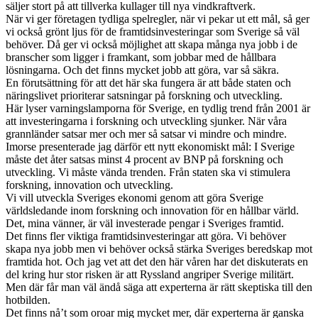
säljer stort på att tillverka kullager till nya vindkraftverk.
När vi ger företagen tydliga spelregler, när vi pekar ut ett mål, så ger
vi också grönt ljus för de framtidsinvesteringar som Sverige så väl
behöver. Då ger vi också möjlighet att skapa många nya jobb i de
branscher som ligger i framkant, som jobbar med de hållbara
lösningarna. Och det finns mycket jobb att göra, var så säkra.
En förutsättning för att det här ska fungera är att både staten och
näringslivet prioriterar satsningar på forskning och utveckling.
Här lyser varningslamporna för Sverige, en tydlig trend från 2001 är
att investeringarna i forskning och utveckling sjunker. När våra
grannländer satsar mer och mer så satsar vi mindre och mindre.
Imorse presenterade jag därför ett nytt ekonomiskt mål: I Sverige
måste det åter satsas minst 4 procent av BNP på forskning och
utveckling. Vi måste vända trenden. Från staten ska vi stimulera
forskning, innovation och utveckling.
Vi vill utveckla Sveriges ekonomi genom att göra Sverige
världsledande inom forskning och innovation för en hållbar värld.
Det, mina vänner, är väl investerade pengar i Sveriges framtid.
Det finns fler viktiga framtidsinvesteringar att göra. Vi behöver
skapa nya jobb men vi behöver också stärka Sveriges beredskap mot
framtida hot. Och jag vet att det den här våren har det diskuterats en
del kring hur stor risken är att Ryssland angriper Sverige militärt.
Men där får man väl ändå säga att experterna är rätt skeptiska till den
hotbilden.
Det finns nå’t som oroar mig mycket mer, där experterna är ganska