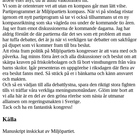
arbete eller asyl, du är alltid välkommen hit.
Vi som är orienterare vet att utan en kompass går man lätt vilse.
Partiprogrammet är Miljöpartiets kompass. När vi på söndag röstar
igenom ett nytt partiprogram så tar vi också tillsammans ut en ny
kompassriktning som ska vägleda oss under de kommande tio åren.
Jag ser fram emot diskussionerna de kommande dagarna. Jag har
aldrig förstått de där partierna där det ses som ett problem att man
har tuffa debatter, det är ju när vi verkligen tar debatter om sakfrågor
på djupet som vi kommer fram till bra beslut.
Att rösta fram politik på Miljöpartiets kongresser är att vara med och
påverka. Jag minns förra året och alla diskussioner och beslut om att
skärpa kraven på friskolebolagen och få bort vinsthungern från våra
barns skolor. Igår presenteras en uppgörelse i riksdagen där flera av
era beslut fanns med. Så sträck på er i bänkarna och känn ansvaret
och makten.
Och så en vädjan till alla debattlystna, spara den riktigt stora fighten
tills vi träffar våra verkliga meningsmotståndare. Glöm inte bort att
vi alla här är en del av den gröna rörelse som nästa år utmanar
alliansen om regeringsmakten i Sverige.
Tack och ha en fantastisk kongress!
Källa
Manuskript inskickat av Miljöpartiet.