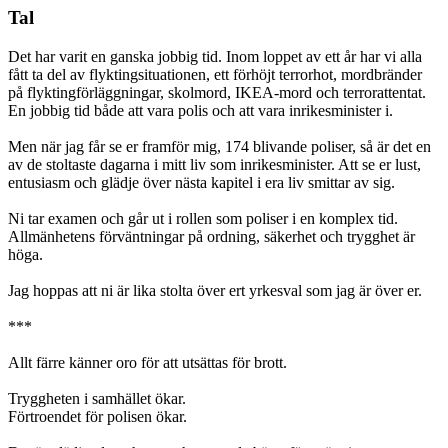
Tal
Det har varit en ganska jobbig tid. Inom loppet av ett år har vi alla
fått ta del av flyktingsituationen, ett förhöjt terrorhot, mordbränder
på flyktingförläggningar, skolmord, IKEA-mord och terrorattentat.
En jobbig tid både att vara polis och att vara inrikesminister i.
Men när jag får se er framför mig, 174 blivande poliser, så är det en
av de stoltaste dagarna i mitt liv som inrikesminister. Att se er lust,
entusiasm och glädje över nästa kapitel i era liv smittar av sig.
Ni tar examen och går ut i rollen som poliser i en komplex tid.
Allmänhetens förväntningar på ordning, säkerhet och trygghet är
höga.
Jag hoppas att ni är lika stolta över ert yrkesval som jag är över er.
***
Allt färre känner oro för att utsättas för brott.
Tryggheten i samhället ökar.
Förtroendet för polisen ökar.