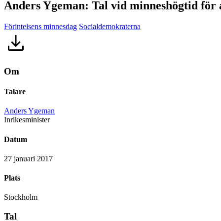
Anders Ygeman: Tal vid minneshögtid för
Förintelsens minnesdag
Socialdemokraterna
Om
Talare
Anders Ygeman
Inrikesminister
Datum
27 januari 2017
Plats
Stockholm
Tal