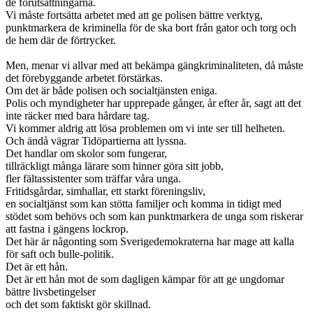
de förutsättningarna.
Vi måste fortsätta arbetet med att ge polisen bättre verktyg,
punktmarkera de kriminella för de ska bort från gator och torg och
de hem där de förtrycker.
Men, menar vi allvar med att bekämpa gängkriminaliteten, då måste
det förebyggande arbetet förstärkas.
Om det är både polisen och socialtjänsten eniga.
Polis och myndigheter har upprepade gånger, år efter år, sagt att det
inte räcker med bara hårdare tag.
Vi kommer aldrig att lösa problemen om vi inte ser till helheten.
Och ändå vägrar Tidöpartierna att lyssna.
Det handlar om skolor som fungerar,
tillräckligt många lärare som hinner göra sitt jobb,
fler fältassistenter som träffar våra unga.
Fritidsgårdar, simhallar, ett starkt föreningsliv,
en socialtjänst som kan stötta familjer och komma in tidigt med
stödet som behövs och som kan punktmarkera de unga som riskerar
att fastna i gängens lockrop.
Det här är någonting som Sverigedemokraterna har mage att kalla
för saft och bulle-politik.
Det är ett hån.
Det är ett hån mot de som dagligen kämpar för att ge ungdomar
bättre livsbetingelser
och det som faktiskt gör skillnad.