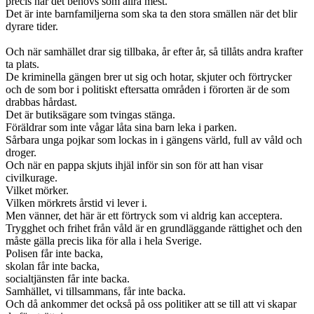
precis när det behövs som allra mest.
Det är inte barnfamiljerna som ska ta den stora smällen när det blir
dyrare tider.
Och när samhället drar sig tillbaka, år efter år, så tillåts andra krafter
ta plats.
De kriminella gängen brer ut sig och hotar, skjuter och förtrycker
och de som bor i politiskt eftersatta områden i förorten är de som
drabbas hårdast.
Det är butiksägare som tvingas stänga.
Föräldrar som inte vågar låta sina barn leka i parken.
Sårbara unga pojkar som lockas in i gängens värld, full av våld och
droger.
Och när en pappa skjuts ihjäl inför sin son för att han visar
civilkurage.
Vilket mörker.
Vilken mörkrets årstid vi lever i.
Men vänner, det här är ett förtryck som vi aldrig kan acceptera.
Trygghet och frihet från våld är en grundläggande rättighet och den
måste gälla precis lika för alla i hela Sverige.
Polisen får inte backa,
skolan får inte backa,
socialtjänsten får inte backa.
Samhället, vi tillsammans, får inte backa.
Och då ankommer det också på oss politiker att se till att vi skapar