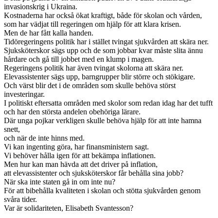
invasionskrig i Ukraina.
Kostnaderna har också ökat kraftigt, både för skolan och vården,
som har vädjat till regeringen om hjälp för att klara krisen.
Men de har fått kalla handen.
Tidöregeringens politik har i stället tvingat sjukvården att skära ner.
Sjuksköterskor sägs upp och de som jobbar kvar måste slita ännu
hårdare och gå till jobbet med en klump i magen.
Regeringens politik har även tvingat skolorna att skära ner.
Elevassistenter sägs upp, barngrupper blir större och stökigare.
Och värst blir det i de områden som skulle behöva störst
investeringar.
I politiskt eftersatta områden med skolor som redan idag har det tufft
och har den största andelen obehöriga lärare.
Där unga pojkar verkligen skulle behöva hjälp för att inte hamna
snett,
och när de inte hinns med.
Vi kan ingenting göra, har finansministern sagt.
Vi behöver hålla igen för att bekämpa inflationen.
Men hur kan man hävda att det driver på inflation,
att elevassistenter och sjuksköterskor får behålla sina jobb?
När ska inte staten gå in om inte nu?
För att bibehålla kvaliteten i skolan och stötta sjukvården genom
svåra tider.
Var är solidariteten, Elisabeth Svantesson?