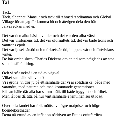
Tal
Tack.
Tack, Shannet, Mansur och tack till Ahmed Abdiraman och Global
Village för att jag får komma hit och återigen dela den här
Järvaveckan med er.
Det var den allra bästa av tider och det var den allra värsta.
Det var visdomens tid, det var oförnuftets tid, det var både trons och
vantrons epok.
Det var ljusets årstid och mörkrets årstid, hoppets vår och förtvivlans
vinter.
De här orden skrev Charles Dickens om en tid som präglades av stor
samhällsförändring.
Och vi står också i en tid av vägval.
Vilket samhälle vill vi ha?
Vi i gröna, vi tror ju på ett samhälle där vi är solidariska, både med
varandra, med naturen och med kommande generationer.
Ett samhälle där alla har samma rätt, till både trygghet och frihet.
Men låt oss då titta på hur vårt samhälle egentligen ser ut idag.
Över hela landet har folk mötts av högre matpriser och högre
boendekostnader.
Detta på grund av en inflation pådriven av Putins orättfärdiga