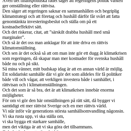
Även det finanspolitiska rådet säger att regeringens politik varken
ger omställning eller rättvisa.
Den säger att regeringen saknar en sammanhållen och begriplig
klimatstrategi och att företag och hushåll därför får svårt att fatta
genomtänkta investeringsbeslut och ställa om på ett
kostnadseffektivt sätt.
Och det riskerar, citat, att ”särskilt drabba hushåll med små
marginaler”.
Och så är det oss man anklagar för att inte driva en rättvis
klimatomställning.
Och sen är det också så att om man inte gör ett dugg åt klimatkrisen
som regeringen, då skapar man mer kostnader för svenska hushåll
både nu och på sikt.
Så mina vänner, mitt budskap idag är att en annan värld är möjlig.
Ett solidariskt samhälle där vi gör det som alldeles för få politiker
både vill och vågar, att verkligen investera både i samhället, i
rättvisan och i klimatomställningen.
Och det som är så bra, det är att klimatkrisen innebär enorma
möjligheter.
För om vi gör den här omställningen på rätt sätt, då bygger vi
samtidigt ett mer rättvist Sverige och en mer rättvis värld.
Vi står inför vår generations största samhällsomvandling någonsin.
Vi ska rusta upp, vi ska ställa om,
vi ska bygga ett starkare samhälle,
men det viktiga är att vi ska göra det tillsammans.