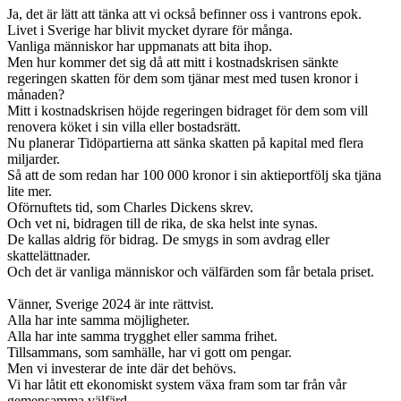
Ja, det är lätt att tänka att vi också befinner oss i vantrons epok.
Livet i Sverige har blivit mycket dyrare för många.
Vanliga människor har uppmanats att bita ihop.
Men hur kommer det sig då att mitt i kostnadskrisen sänkte
regeringen skatten för dem som tjänar mest med tusen kronor i
månaden?
Mitt i kostnadskrisen höjde regeringen bidraget för dem som vill
renovera köket i sin villa eller bostadsrätt.
Nu planerar Tidöpartierna att sänka skatten på kapital med flera
miljarder.
Så att de som redan har 100 000 kronor i sin aktieportfölj ska tjäna
lite mer.
Oförnuftets tid, som Charles Dickens skrev.
Och vet ni, bidragen till de rika, de ska helst inte synas.
De kallas aldrig för bidrag. De smygs in som avdrag eller
skattelättnader.
Och det är vanliga människor och välfärden som får betala priset.
Vänner, Sverige 2024 är inte rättvist.
Alla har inte samma möjligheter.
Alla har inte samma trygghet eller samma frihet.
Tillsammans, som samhälle, har vi gott om pengar.
Men vi investerar de inte där det behövs.
Vi har låtit ett ekonomiskt system växa fram som tar från vår
gemensamma välfärd