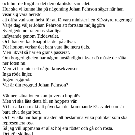
och hur de förgiftar det demokratiska samtalet.
Hur ska vi kunna lita på någonting Johan Pehrson säger när han
visar sig vara beredd
att offra vad som helst för att få vara minister i en SD-styrd regering?
Varje dag väljer Johan Pehrson att fortsätta möjliggöra
Sverigedemokraternas skadliga
inflytande genom Tidöavtalet.
Och han verkar knappt ta det på allvar.
För honom verkar det bara vara lite mera tjafs.
Men likväl så har en gräns passerat.
Om borgerligheten har någon anständighet kvar då måste de sätta
ner foten nu.
Men vi har inte sett några konsekvenser.
Inga röda linjer.
Ingen ryggrad.
Var är din ryggrad Johan Pehrson?
Vänner, situationen kan ju verka hopplös.
Men vi ska låta detta bli en hoppets vår.
Vi har alla en makt att påverka i det kommande EU-valet som är
bara elva dagar bort.
Och vi alla här har ju makten att bestämma vilka politiker som ska
representera oss.
Så jag vill uppmana er alla: höj era röster och gå och rösta.
Det gör skillnad.