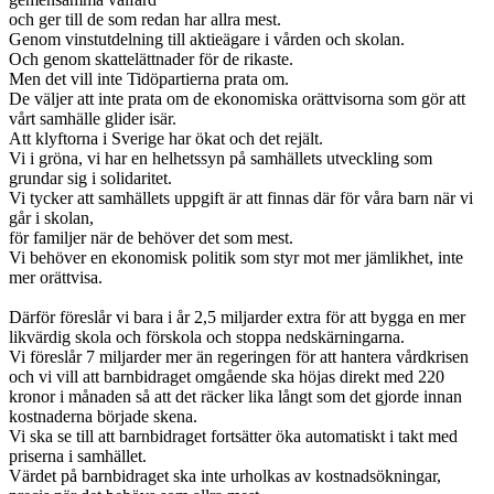
och ger till de som redan har allra mest.
Genom vinstutdelning till aktieägare i vården och skolan.
Och genom skattelättnader för de rikaste.
Men det vill inte Tidöpartierna prata om.
De väljer att inte prata om de ekonomiska orättvisorna som gör att
vårt samhälle glider isär.
Att klyftorna i Sverige har ökat och det rejält.
Vi i gröna, vi har en helhetssyn på samhällets utveckling som
grundar sig i solidaritet.
Vi tycker att samhällets uppgift är att finnas där för våra barn när vi
går i skolan,
för familjer när de behöver det som mest.
Vi behöver en ekonomisk politik som styr mot mer jämlikhet, inte
mer orättvisa.
Därför föreslår vi bara i år 2,5 miljarder extra för att bygga en mer
likvärdig skola och förskola och stoppa nedskärningarna.
Vi föreslår 7 miljarder mer än regeringen för att hantera vårdkrisen
och vi vill att barnbidraget omgående ska höjas direkt med 220
kronor i månaden så att det räcker lika långt som det gjorde innan
kostnaderna började skena.
Vi ska se till att barnbidraget fortsätter öka automatiskt i takt med
priserna i samhället.
Värdet på barnbidraget ska inte urholkas av kostnadsökningar,