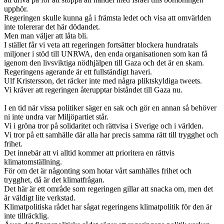
upphör.
Regeringen skulle kunna gå i främsta ledet och visa att omvärlden
inte tolererar det här dödandet.
Men man väljer att låta bli.
I stället får vi veta att regeringen fortsätter blockera hundratals
miljoner i stöd till UNRWA, den enda organisationen som kan få
igenom den livsviktiga nödhjälpen till Gaza och det är en skam.
Regeringens agerande är ett fullständigt haveri.
Ulf Kristersson, det räcker inte med några pliktskyldiga tweets.
Vi kräver att regeringen återupptar biståndet till Gaza nu.
I en tid när vissa politiker säger en sak och gör en annan så behöver
ni inte undra var Miljöpartiet står.
Vi i gröna tror på solidaritet och rättvisa i Sverige och i världen.
Vi tror på ett samhälle där alla har precis samma rätt till trygghet och
frihet.
Det innebär att vi alltid kommer att prioritera en rättvis
klimatomställning.
För om det är någonting som hotar vårt samhälles frihet och
trygghet, då är det klimatfrågan.
Det här är ett område som regeringen gillar att snacka om, men det
är väldigt lite verkstad.
Klimatpolitiska rådet har sågat regeringens klimatpolitik för den är
inte tillräcklig.