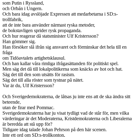
som Putin i Ryssland,
och Orbán i Ungern.
Och bara idag avslöjade Expressen att medarbetarna i SD:s-
trollfabrik,
att de inte bara använder närmast ryska metoder,
de bokstavligen sprider rysk propaganda.
Och hur reagerar då statsminister Ulf Kristersson?
Han gömmer sig.
Han försöker slå ifrån sig ansvaret och förminskar det hela till en
fråga
om Tidöavtalets artighetsklausul.
Och han kallar våra rimliga ifrågasättanden för politiskt spel.
Men säg det då till lokalpolitikerna som knäcks av hot och hat.
Säg det till den som utsätts för rasism.
Säg det till alla röster som tystnar på nätet.
Var är du, Ulf Kristersson?
Och Sverigedemokraterna, de låtsas ju inte ens att de ska ändra sitt
beteende,
utan de firar med Pommac.
Sverigedemokraterna har ju visat tydligt vad de står för, men vilka
värderingar är det Moderaterna, Kristdemokraterna och Liberalerna
är beredda att stå upp för?
Tidigare idag talade Johan Pehrson på den här scenen.
Inte ett ord om SD:s-trollkonton,