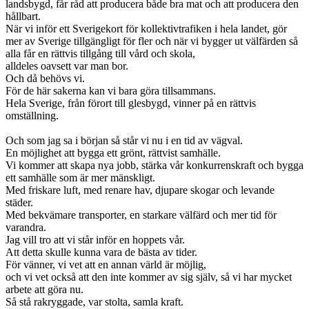
landsbygd, får råd att producera både bra mat och att producera den
hållbart.
När vi inför ett Sverigekort för kollektivtrafiken i hela landet, gör
mer av Sverige tillgängligt för fler och när vi bygger ut välfärden så
alla får en rättvis tillgång till vård och skola,
alldeles oavsett var man bor.
Och då behövs vi.
För de här sakerna kan vi bara göra tillsammans.
Hela Sverige, från förort till glesbygd, vinner på en rättvis
omställning.
Och som jag sa i början så står vi nu i en tid av vägval.
En möjlighet att bygga ett grönt, rättvist samhälle.
Vi kommer att skapa nya jobb, stärka vår konkurrenskraft och bygga
ett samhälle som är mer mänskligt.
Med friskare luft, med renare hav, djupare skogar och levande
städer.
Med bekvämare transporter, en starkare välfärd och mer tid för
varandra.
Jag vill tro att vi står inför en hoppets vår.
Att detta skulle kunna vara de bästa av tider.
För vänner, vi vet att en annan värld är möjlig,
och vi vet också att den inte kommer av sig själv, så vi har mycket
arbete att göra nu.
Så stå rakryggade, var stolta, samla kraft.