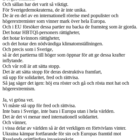
Och sällan har det varit så viktigt.
För Sverigedemokraterna, de är inte unika.
De är en del av en internationell rörelse med populister och
högerextremister som vinner mark över hela Europa.
Och i EU försöker dessa partier nu backa de framsteg som är gjorda.
Det hotar HBTQI-personers rättigheter,
det hotar kvinnors rättigheter,
och det hotar den nödvändiga klimatomställningen.
Och precis som i Sverige,
så är det partierna till höger som öppnar för att ge dessa krafter
inflytande.
Och vår roll är att sätta stopp.
Det är att sätta stopp för deras destruktiva framfart,
stå upp för solidaritet, fred och rättvisa.
Så jag säger det igen: höj era röster och gå och rösta mot hat och
högerextremism.
Ja, vi gröna vet.
Vi måste stå upp för fred och rättvisa.
Inte bara i Sverige, inte bara i Europa utan i hela världen.
Det är det vi menar med internationell solidaritet.
Och vänner,
i vissa delar av världen så är det verkligen en förtvivlans vinter.
Ukraina kämpar fortfarande för sin och Europas framtid mot
Rysslands orättfärdiga invasionskrig.