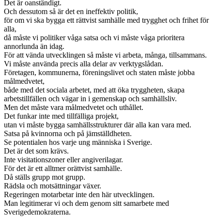
Det är oanständigt.
Och dessutom så är det en ineffektiv politik,
för om vi ska bygga ett rättvist samhälle med trygghet och frihet för
alla,
då måste vi politiker våga satsa och vi måste våga prioritera
annorlunda än idag.
För att vända utvecklingen så måste vi arbeta, många, tillsammans.
Vi måste använda precis alla delar av verktygslådan.
Företagen, kommunerna, föreningslivet och staten måste jobba
målmedvetet,
både med det sociala arbetet, med att öka tryggheten, skapa
arbetstillfällen och vägar in i gemenskap och samhällsliv.
Men det måste vara målmedvetet och uthållet.
Det funkar inte med tillfälliga projekt,
utan vi måste bygga samhällsstrukturer där alla kan vara med.
Satsa på kvinnorna och på jämställdheten.
Se potentialen hos varje ung människa i Sverige.
Det är det som krävs.
Inte visitationszoner eller angiverilagar.
För det är ett alltmer orättvist samhälle.
Då ställs grupp mot grupp.
Rädsla och motsättningar växer.
Regeringen motarbetar inte den här utvecklingen.
Man legitimerar vi och dem genom sitt samarbete med
Sverigedemokraterna.