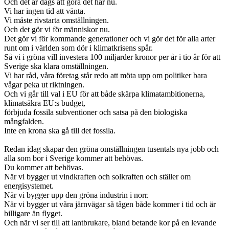
Och det är dags att göra det här nu.
Vi har ingen tid att vänta.
Vi måste rivstarta omställningen.
Och det gör vi för människor nu.
Det gör vi för kommande generationer och vi gör det för alla arter
runt om i världen som dör i klimatkrisens spår.
Så vi i gröna vill investera 100 miljarder kronor per år i tio år för att
Sverige ska klara omställningen.
Vi har råd, våra företag står redo att möta upp om politiker bara
vågar peka ut riktningen.
Och vi går till val i EU för att både skärpa klimatambitionerna,
klimatsäkra EU:s budget,
förbjuda fossila subventioner och satsa på den biologiska
mångfalden.
Inte en krona ska gå till det fossila.
Redan idag skapar den gröna omställningen tusentals nya jobb och
alla som bor i Sverige kommer att behövas.
Du kommer att behövas.
När vi bygger ut vindkraften och solkraften och ställer om
energisystemet.
När vi bygger upp den gröna industrin i norr.
När vi bygger ut våra järnvägar så tågen både kommer i tid och är
billigare än flyget.
Och när vi ser till att lantbrukare, bland betande kor på en levande