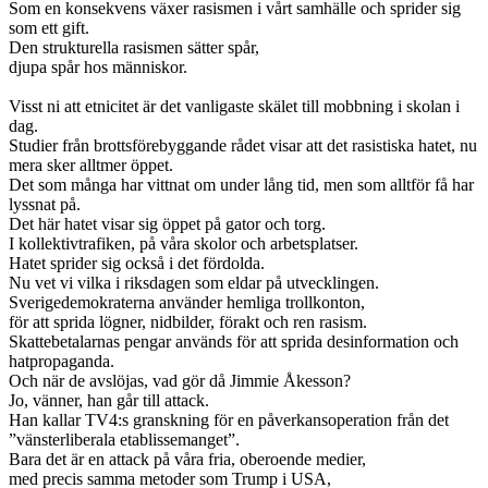
Som en konsekvens växer rasismen i vårt samhälle och sprider sig
som ett gift.
Den strukturella rasismen sätter spår,
djupa spår hos människor.
Visst ni att etnicitet är det vanligaste skälet till mobbning i skolan i
dag.
Studier från brottsförebyggande rådet visar att det rasistiska hatet, nu
mera sker alltmer öppet.
Det som många har vittnat om under lång tid, men som alltför få har
lyssnat på.
Det här hatet visar sig öppet på gator och torg.
I kollektivtrafiken, på våra skolor och arbetsplatser.
Hatet sprider sig också i det fördolda.
Nu vet vi vilka i riksdagen som eldar på utvecklingen.
Sverigedemokraterna använder hemliga trollkonton,
för att sprida lögner, nidbilder, förakt och ren rasism.
Skattebetalarnas pengar används för att sprida desinformation och
hatpropaganda.
Och när de avslöjas, vad gör då Jimmie Åkesson?
Jo, vänner, han går till attack.
Han kallar TV4:s granskning för en påverkansoperation från det
”vänsterliberala etablissemanget”.
Bara det är en attack på våra fria, oberoende medier,
med precis samma metoder som Trump i USA,