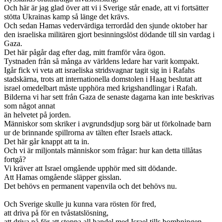
Och här är jag glad över att vi i Sverige står enade, att vi fortsätter
stötta Ukrainas kamp så länge det krävs.
Och sedan Hamas vedervärdiga terrordåd den sjunde oktober har
den israeliska militären gjort besinningslöst dödande till sin vardag i
Gaza.
Det här pågår dag efter dag, mitt framför våra ögon.
Tystnaden från så många av världens ledare har varit kompakt.
Igår fick vi veta att israeliska stridsvagnar tagit sig in i Rafahs
stadskärna, trots att internationella domstolen i Haag beslutat att
israel omedelbart måste upphöra med krigshandlingar i Rafah.
Bilderna vi har sett från Gaza de senaste dagarna kan inte beskrivas
som något annat
än helvetet på jorden.
Människor som skriker i avgrundsdjup sorg bär ut förkolnade barn
ur de brinnande spillrorna av tälten efter Israels attack.
Det här går knappt att ta in.
Och vi är miljontals människor som frågar: hur kan detta tillåtas
fortgå?
Vi kräver att Israel omgående upphör med sitt dödande.
Att Hamas omgående släpper gisslan.
Det behövs en permanent vapenvila och det behövs nu.
Och Sverige skulle ju kunna vara rösten för fred,
att driva på för en tvåstatslösning,
att driva på för att stoppa all handel med Israel tills bombningen